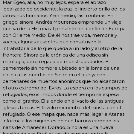
Mar Egeo, allá, no muy lejos, espera el abrazo
idealizado de occidente, la paz, el incierto brillo de los
derechos humanos. Y en medio, las fronteras. En
griego: sínora. Andrés Mourenza emprende un viaje
que va de la Historia al presente del confín de Europa
con Oriente Medio. De él nos trae vida, memoria y
voces, algunas ausentes, que constituyen la
intrahistoria de lo que queda a un lado y al otro de la
frontera. Sínora es la crónica de una odisea sin
mitología, pero regada de monstruosidades. El
cementerio sin nombre ubicado en la loma de una
colina a las puertas de Sidiro en el que yacen
centenares de muertos anónimos que no alcanzaron
el otro extremo del Evros. La espera en los campos de
refugiados, esos limbos donde el tiempo se espesa
como el granito. El silencio en el vacío de las antiguas
iglesias turcas. El frívolo encuentro del turista con el
refugiado. O ese mapa que, nada más llegar a Atenas,
informa a los migrantes en qué barrios campan los
nazis de Amanecer Dorado. Sínora es una nueva
lección de ese fértil cruce de caminos entre la