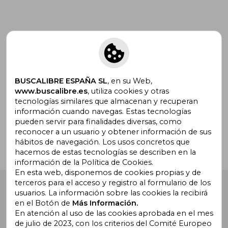
Suscríbete para recibir ofertas y
promociones
BUSCALIBRE ESPAÑA SL
, en su Web,
www.buscalibre.es
, utiliza cookies y otras
tecnologías similares que almacenan y recuperan
¿Necesitas ayuda?
información cuando navegas. Estas tecnologías
pueden servir para finalidades diversas, como
reconocer a un usuario y obtener información de sus
Ir a Centro de Soporte
hábitos de navegación. Los usos concretos que
hacemos de estas tecnologías se describen en la
información de la Política de Cookies.
En esta web, disponemos de cookies propias y de
terceros para el acceso y registro al formulario de los
Buscalibre España
. Calle Energía, 65, Nave 3 (08940),
usuarios. La información sobre las cookies la recibirá
Cornellà de Llobregat, Barcelona. Derechos Reservados.
en el Botón de
Más Información.
En atención al uso de las cookies aprobada en el mes
de julio de 2023, con los criterios del Comité Europeo