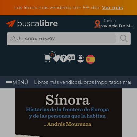
Los libros más vendidos con 5% dto
Ver más
Enviar a
Provincia De Madrid
0
MENÚ
Libros más vendidos
Libros importados más v