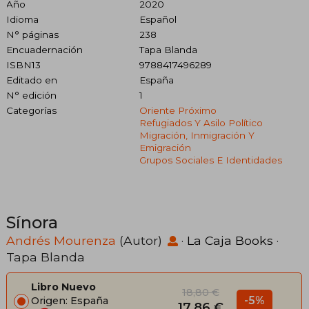
Año
2020
Idioma
Español
N° páginas
238
Encuadernación
Tapa Blanda
ISBN13
9788417496289
Editado en
España
N° edición
1
Categorías
Oriente Próximo
Refugiados Y Asilo Político
Migración, Inmigración Y
Emigración
Grupos Sociales E Identidades
Sínora
Andrés Mourenza
(Autor)
·
La Caja Books
·
Tapa Blanda
Libro Nuevo
18,80 €
-5%
Origen: España
17,86 €