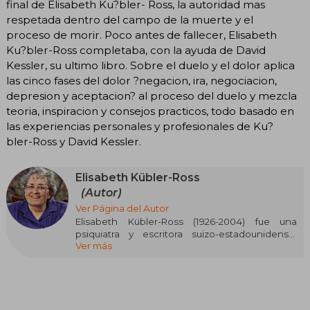
final de Elisabeth Ku?bler- Ross, la autoridad mas
respetada dentro del campo de la muerte y el
proceso de morir. Poco antes de fallecer, Elisabeth
Ku?bler-Ross completaba, con la ayuda de David
Kessler, su ultimo libro. Sobre el duelo y el dolor aplica
las cinco fases del dolor ?negacion, ira, negociacion,
depresion y aceptacion? al proceso del duelo y mezcla
teoria, inspiracion y consejos practicos, todo basado en
las experiencias personales y profesionales de Ku?
bler-Ross y David Kessler.
Elisabeth Kübler-Ross
(Autor)
Ver Página del Autor
Elisabeth Kübler-Ross (1926-2004) fue una
psiquiatra y escritora suizo-estadounidense,
Ver más
pionera en el estudio del duelo y los procesos
psicológicos asociados a la muerte. Su obra más
influyente, Sobre la muerte y los moribundos
(1969), introdujo el modelo de las cinco etapas
del duelo, revolucionando el enfoque hacia los
cuidados paliativos. Otras obras destacadas