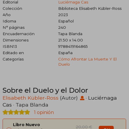
Editorial
Luciérnaga Cas
Colección
Biblioteca Elisabeth Kübler-Ross
Año
2023
Idioma
Español
N° páginas
240
Encuadernación
Tapa Blanda
Dimensiones
21.50 x 14.00
ISBN13
9788419164865
Editado en
España
Categorías
Cómo Afrontar La Muerte Y El
Duelo
Sobre el Duelo y el Dolor
Elisabeth Kübler-Ross
(Autor)
·
Luciérnaga
Cas
· Tapa Blanda
1 opinión
Libro Nuevo
20,00 €