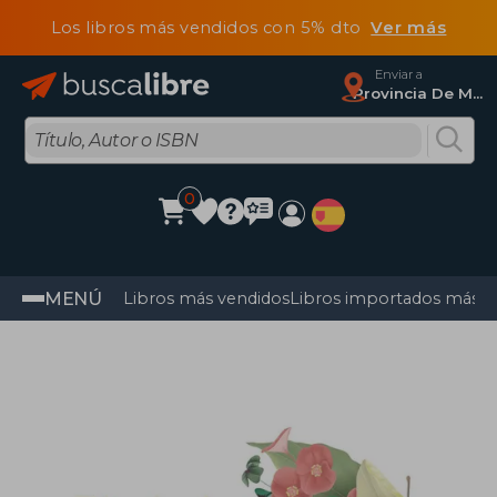
Los libros más vendidos con 5% dto
Ver más
Enviar a
Provincia De Madrid
0
MENÚ
Libros más vendidos
Libros importados más v