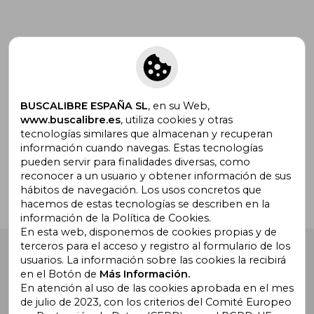
Suscríbete para recibir ofertas y
promociones
BUSCALIBRE ESPAÑA SL
, en su Web,
www.buscalibre.es
, utiliza cookies y otras
tecnologías similares que almacenan y recuperan
¿Necesitas ayuda?
información cuando navegas. Estas tecnologías
pueden servir para finalidades diversas, como
reconocer a un usuario y obtener información de sus
Ir a Centro de Soporte
hábitos de navegación. Los usos concretos que
hacemos de estas tecnologías se describen en la
información de la Política de Cookies.
En esta web, disponemos de cookies propias y de
terceros para el acceso y registro al formulario de los
Buscalibre España
. Calle Energía, 65, Nave 3 (08940),
usuarios. La información sobre las cookies la recibirá
Cornellà de Llobregat, Barcelona. Derechos Reservados.
en el Botón de
Más Información.
En atención al uso de las cookies aprobada en el mes
de julio de 2023, con los criterios del Comité Europeo