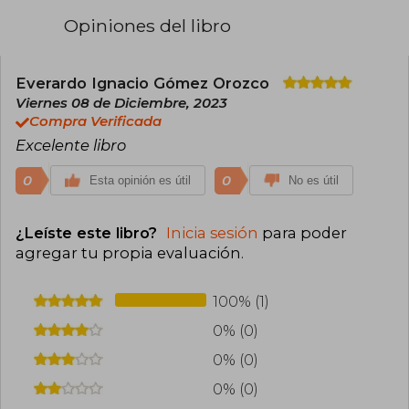
incluyen Preguntas y respuestas sobre la
Opiniones del libro
muerte y el morir (1974) y La rueda de la vida:
Memorias de vivir y morir (1997).
Kübler-Ross escribió principalmente en el
Everardo Ignacio Gómez Orozco
género de la psicología y el desarrollo personal,
Viernes 08 de Diciembre, 2023
enfocándose en el acompañamiento
Compra Verificada
emocional y espiritual en el final de la vida. Su
Excelente libro
trabajo ha sido ampliamente reconocido y
continúa siendo una referencia fundamental
para profesionales de la salud y personas
0
0
Esta opinión es útil
No es útil
enfrentando pérdidas significativas.
¿Leíste este libro?
Inicia sesión
para poder
agregar tu propia evaluación
.
100% (1)
0% (0)
0% (0)
0% (0)