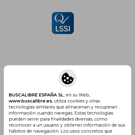
Suscríbete para recibir ofertas y
promociones
BUSCALIBRE ESPAÑA SL
, en su Web,
www.buscalibre.es
, utiliza cookies y otras
tecnologías similares que almacenan y recuperan
¿Necesitas ayuda?
información cuando navegas. Estas tecnologías
pueden servir para finalidades diversas, como
reconocer a un usuario y obtener información de sus
Ir a Centro de Soporte
hábitos de navegación. Los usos concretos que