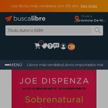
Los libros más vendidos con 5% dto
Ver más
Enviar a
Provincia De Madrid
0
MENÚ
Libros más vendidos
Libros importados más v