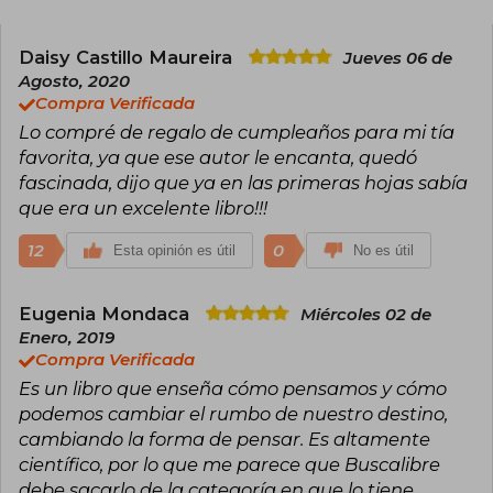
gente utilizar los últimos descubrimientos en
neurociencia y física cuántica para crear una
vida más sana y feliz. Joe Dispenza, que se dio a
Daisy Castillo Maureira
Jueves 06 de
conocer a raíz de su aparición en el premiado
Agosto, 2020
documental “¿Y tú qué sabes?”, es autor de los
Compra Verificada
superventas “Deja de ser tú” y “El placebo eres
Lo compré de regalo de cumpleaños para mi tía
tú”.
favorita, ya que ese autor le encanta, quedó
fascinada, dijo que ya en las primeras hojas sabía
que era un excelente libro!!!
12
0
Esta opinión es útil
No es útil
Eugenia Mondaca
Miércoles 02 de
Enero, 2019
Compra Verificada
Es un libro que enseña cómo pensamos y cómo
podemos cambiar el rumbo de nuestro destino,
cambiando la forma de pensar. Es altamente
científico, por lo que me parece que Buscalibre
debe sacarlo de la categoría en que lo tiene