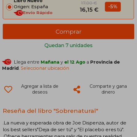
Libro Nuevo
17,00 €
-5%
Origen: España
16,15 €
Envío Rápido
Comprar
Quedan 7 unidades
Llega entre
Mañana
y
el 12 Ago
a
Provincia de
Madrid
.
Seleccionar ubicación
Agregar a lista de
Comparte y gana
deseos
dinero
Reseña del libro "Sobrenatural"
.La nueva y esperada obra de Joe Dispenza, autor de
los best sellers"Deja de ser tú" y "El placebo eres tú".
.Ofrece herramientas para salir de nuestra realidad