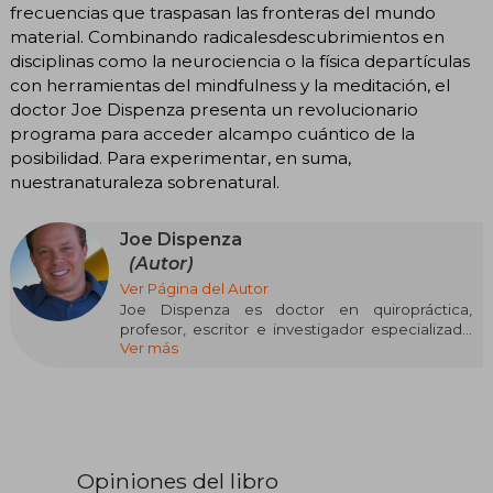
frecuencias que traspasan las fronteras del mundo
material. Combinando radicalesdescubrimientos en
disciplinas como la neurociencia o la física departículas
con herramientas del mindfulness y la meditación, el
doctor Joe Dispenza presenta un revolucionario
programa para acceder alcampo cuántico de la
posibilidad. Para experimentar, en suma,
nuestranaturaleza sobrenatural.
Joe Dispenza
(Autor)
Ver Página del Autor
Joe Dispenza es doctor en quiropráctica,
profesor, escritor e investigador especializado
Ver más
en neurología, neurociencia, bioquímica y
biología celular. Empezó a estudiar el
funcionamiento de la mente humana cuando,
tras lesionarse varias vértebras, volvió a caminar
contra todo pronóstico y sin someterse a
cirugía.
Opiniones del libro
Hoy viaja por todo el mundo enseñando a la