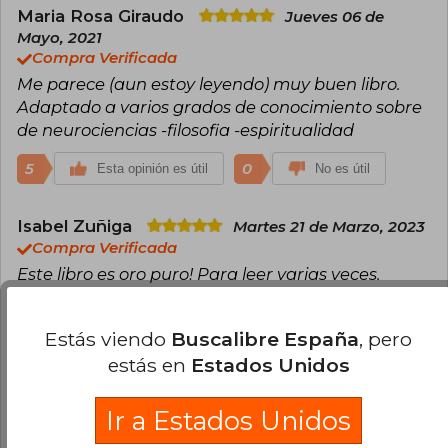
Maria Rosa Giraudo
Jueves 06 de
Mayo, 2021
Compra Verificada
Me parece (aun estoy leyendo) muy buen libro.
Adaptado a varios grados de conocimiento sobre
de neurociencias -filosofia -espiritualidad
5
0
Esta opinión es útil
No es útil
Isabel Zuñiga
Martes 21 de Marzo, 2023
Compra Verificada
Este libro es oro puro! Para leer varias veces.
5
1
Esta opinión es útil
No es útil
Estás viendo
Buscalibre España
, pero
estás en
Estados Unidos
Cargar más opiniones del libro
Ir a Estados Unidos
¿Leíste este libro?
Inicia sesión
para poder
agregar tu propia evaluación
.