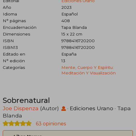
Editorial
Ediciones Urano
Año
2023
Idioma
Español
N° páginas
408
Encuadernación
Tapa Blanda
Dimensiones
15 x 22 cm
ISBN
9788416720200
ISBN13
9788416720200
Editado en
España
N° edición
13
Categorías
Mente, Cuerpo Y Espíritu:
Meditación Y Visualización
Sobrenatural
Joe Dispenza
(Autor)
·
Ediciones Urano
· Tapa
Blanda
63 opiniones