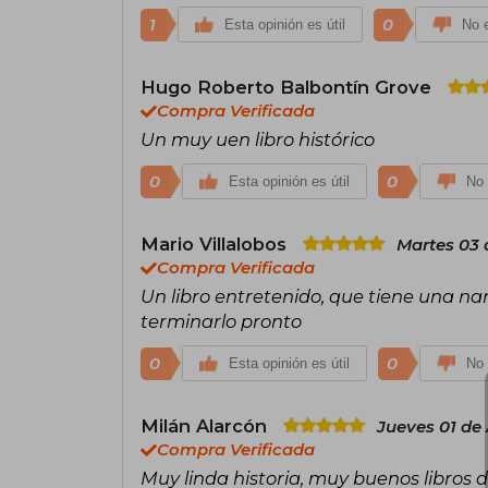
1
0
Esta opinión es útil
No e
Hugo Roberto Balbontín Grove
Compra Verificada
Un muy uen libro histórico
0
0
Esta opinión es útil
No 
Mario Villalobos
Martes 03 
Compra Verificada
Un libro entretenido, que tiene una n
terminarlo pronto
0
0
Esta opinión es útil
No 
Milán Alarcón
Jueves 01 de
Compra Verificada
Muy linda historia, muy buenos libros