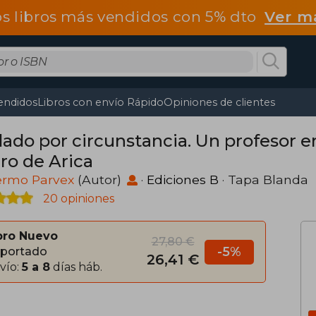
os libros más vendidos con 5% dto
Ver m
endidos
Libros con envío Rápido
Opiniones de clientes
dado por circunstancia. Un profesor en
ro de Arica
ermo Parvex
(Autor)
·
Ediciones B
· Tapa Blanda
20 opiniones
bro Nuevo
27,80 €
-5%
portado
26,41 €
vío:
5 a 8
días háb.