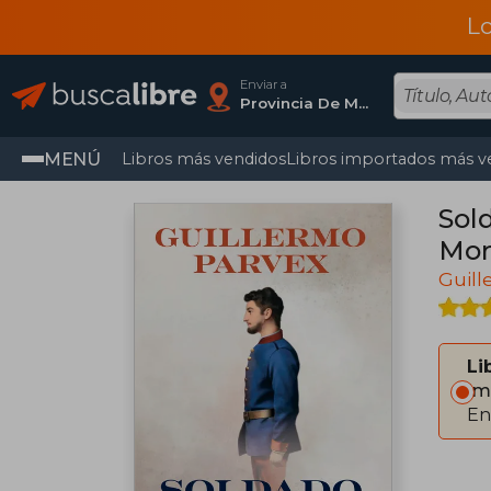
L
Enviar a
Provincia De Madrid
MENÚ
Libros más vendidos
Libros importados más v
Sol
Mor
Guill
Li
Im
En