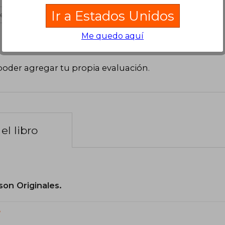
Ir a Estados Unidos
es útil
Me quedo aquí
poder agregar tu propia evaluación
.
el libro
son Originales.
?