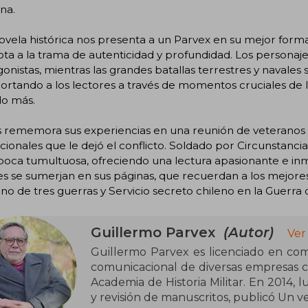
ana.
ovela histórica nos presenta a un Parvex en su mejor for
ta a la trama de autenticidad y profundidad. Los personaje
onistas, mientras las grandes batallas terrestres y navales
ortando a los lectores a través de momentos cruciales de l
do más.
 rememora sus experiencias en una reunión de veteranos de 
ionales que le dejó el conflicto. Soldado por Circunstanci
poca tumultuosa, ofreciendo una lectura apasionante e in
s se sumerjan en sus páginas, que recuerdan a los mejore
no de tres guerras y Servicio secreto chileno en la Guerra d
Guillermo Parvex
(Autor)
Ver
Guillermo Parvex es licenciado en com
comunicacional de diversas empresas ch
Academia de Historia Militar. En 2014, 
y revisión de manuscritos, publicó Un v