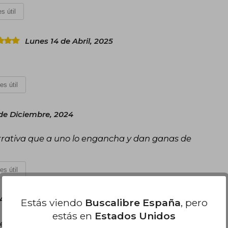
s útil
Lunes 14 de Abril, 2025
es útil
de Diciembre, 2024
arrativa que a uno lo engancha y dan ganas de
es útil
 Agosto, 2024
Estás viendo
Buscalibre España
, pero
estás en
Estados Unidos
 de el señor Parvex. Lo Recomiendo 100%