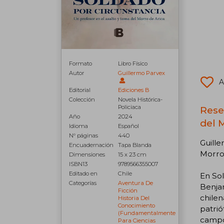
Formato
Libro Físico
Autor
Guillermo Parvex
A
Editorial
Ediciones B
Colección
Novela Histórica-
Policiaca
Rese
Año
2024
del 
Idioma
Español
N° páginas
440
Guille
Encuadernación
Tapa Blanda
Morro 
Dimensiones
15 x 23 cm
ISBN13
9789566355007
Editado en
Chile
En Sol
Categorías
Aventura De
Benjam
Ficción
chilen
Historia Del
Conocimiento
patrió
(fundamentalmente
campos
Para Ciencias