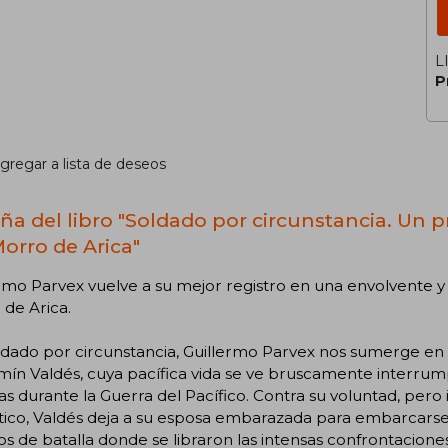
L
P
gregar a lista de deseos
ña del libro "Soldado por circunstancia. Un p
Morro de Arica"
rmo Parvex vuelve a su mejor registro en una envolvente y v
de Arica.
dado por circunstancia, Guillermo Parvex nos sumerge en e
ín Valdés, cuya pacífica vida se ve bruscamente interrumpi
as durante la Guerra del Pacífico. Contra su voluntad, per
tico, Valdés deja a su esposa embarazada para embarcarse 
 de batalla donde se libraron las intensas confrontaciones