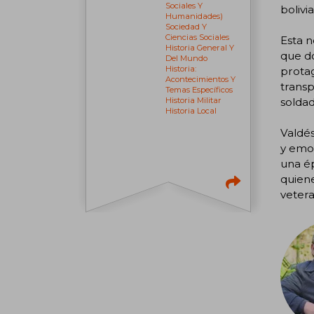
Sociales Y
bolivi
Humanidades)
Sociedad Y
Ciencias Sociales
Esta n
Historia General Y
que do
Del Mundo
Historia:
protag
Acontecimientos Y
transp
Temas Específicos
solda
Historia Militar
Historia Local
Valdés
y emoc
una é
quiene
vetera