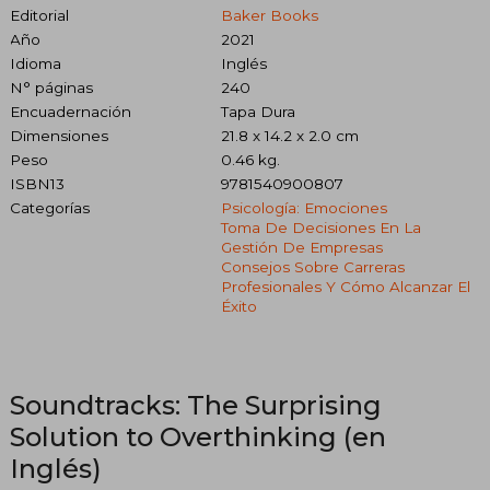
Editorial
Baker Books
Año
2021
Idioma
Inglés
N° páginas
240
Encuadernación
Tapa Dura
Dimensiones
21.8 x 14.2 x 2.0 cm
Peso
0.46 kg.
ISBN13
9781540900807
Categorías
Psicología: Emociones
Toma De Decisiones En La
Gestión De Empresas
Consejos Sobre Carreras
Profesionales Y Cómo Alcanzar El
Éxito
Soundtracks: The Surprising
Solution to Overthinking (en
Inglés)