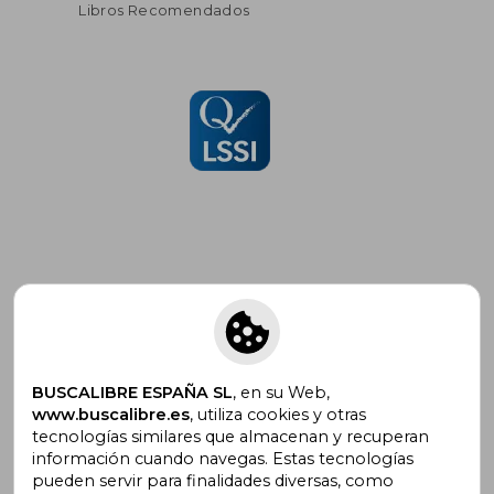
Libros Recomendados
Suscríbete para recibir ofertas y
promociones
BUSCALIBRE ESPAÑA SL
, en su Web,
www.buscalibre.es
, utiliza cookies y otras
tecnologías similares que almacenan y recuperan
¿Necesitas ayuda?
información cuando navegas. Estas tecnologías
pueden servir para finalidades diversas, como