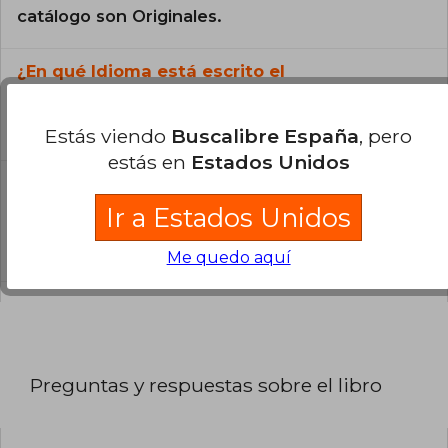
catálogo son Originales.
¿En qué Idioma está escrito el
libro?
El libro está escrito en Inglés.
Estás viendo
Buscalibre España
, pero
estás en
Estados Unidos
¿Cuál es la encuadernación de este libro?
Ir a Estados Unidos
La encuadernación de esta edición es Tapa
Dura.
Me quedo aquí
Preguntas y respuestas sobre el libro