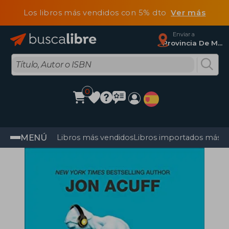
Los libros más vendidos con 5% dto
Ver más
Enviar a
Provincia De Madrid
0
MENÚ
Libros más vendidos
Libros importados más v