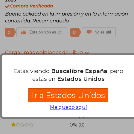
2025
Compra Verificada
Buena calidad en la impresión y en la información
contenida. Recomendado
0
0
Esta opinión es útil
No es útil
Cargar más opiniones del libro
¿Leíste este libro?
Inicia sesión
para poder
Estás viendo
Buscalibre España
, pero
agregar tu propia evaluación
.
estás en
Estados Unidos
89% (25)
Ir a Estados Unidos
11% (3)
0% (0)
Me quedo aquí
0% (0)
0% (0)