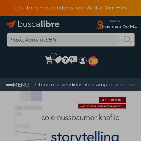
Los libros más vendidos con 5% dto
Ver más
Enviar a
Provincia De Madrid
0
MENÚ
Libros más vendidos
Libros importados más v