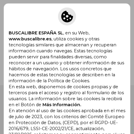
Suscríbete para recibir ofertas y
promociones
BUSCALIBRE ESPAÑA SL
, en su Web,
www.buscalibre.es
, utiliza cookies y otras
tecnologías similares que almacenan y recuperan
¿Necesitas ayuda?
información cuando navegas. Estas tecnologías
pueden servir para finalidades diversas, como
reconocer a un usuario y obtener información de sus
Ir a Centro de Soporte
hábitos de navegación. Los usos concretos que
hacemos de estas tecnologías se describen en la
información de la Política de Cookies.
En esta web, disponemos de cookies propias y de
terceros para el acceso y registro al formulario de los
Buscalibre España
. Calle Energía, 65, Nave 3 (08940),
usuarios. La información sobre las cookies la recibirá
Cornellà de Llobregat, Barcelona. Derechos Reservados.
en el Botón de
Más Información.
En atención al uso de las cookies aprobada en el mes
de julio de 2023, con los criterios del Comité Europeo
en Protección de Datos, (CEPD), por el RGPD-UE-
2016/679, LSSI-CE-2002/21/CE, actualización,