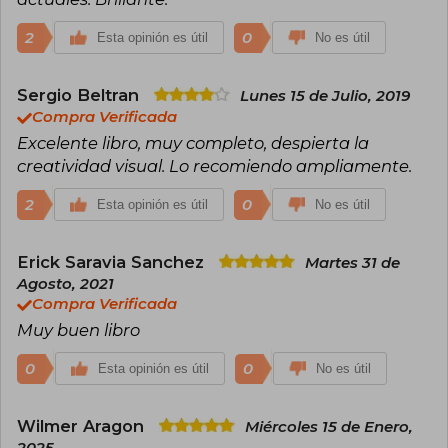
2
0
Esta opinión es útil
No es útil
Sergio Beltran
Lunes 15 de Julio, 2019
Compra Verificada
Excelente libro, muy completo, despierta la
creatividad visual. Lo recomiendo ampliamente.
2
0
Esta opinión es útil
No es útil
Erick Saravia Sanchez
Martes 31 de
Agosto, 2021
Compra Verificada
Muy buen libro
0
0
Esta opinión es útil
No es útil
Wilmer Aragon
Miércoles 15 de Enero,