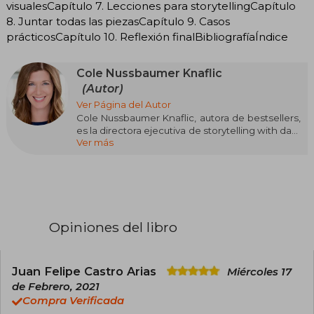
visualesCapítulo 7. Lecciones para storytellingCapítulo
8. Juntar todas las piezasCapítulo 9. Casos
prácticosCapítulo 10. Reflexión finalBibliografíaÍndice
Cole Nussbaumer Knaflic
(Autor)
Ver Página del Autor
Cole Nussbaumer Knaflic, autora de bestsellers,
es la directora ejecutiva de storytelling with data
Ver más
(SWD), una empresa que ayuda a los adultos a
comunicarse con claridad mediante excelentes
gráficos. Vive en Milwaukee, Wisconsin, con su
marido, sus tres hijos, su perro y una bandada
de gallinas.
Opiniones del libro
Juan Felipe Castro Arias
Miércoles 17
de Febrero, 2021
Compra Verificada