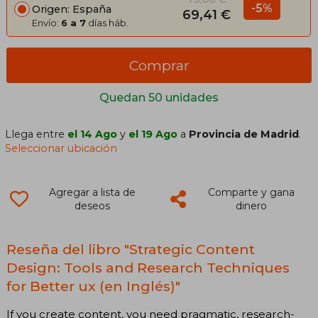
-5%
Origen: España
69,41 €
Envío:
6 a 7
días háb.
Comprar
Quedan 50 unidades
Llega entre
el 14 Ago
y
el 19 Ago
a
Provincia de Madrid
.
Seleccionar ubicación
Agregar a lista de
Comparte y gana
deseos
dinero
Reseña del libro "Strategic Content
Design: Tools and Research Techniques
for Better ux (en Inglés)"
If you create content, you need pragmatic, research-