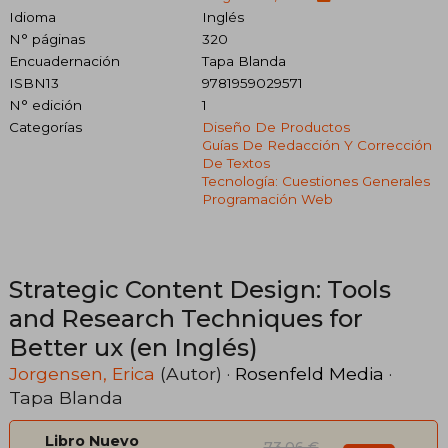
Idioma
Inglés
N° páginas
320
Encuadernación
Tapa Blanda
ISBN13
9781959029571
N° edición
1
Categorías
Diseño De Productos
Guías De Redacción Y Corrección
De Textos
Tecnología: Cuestiones Generales
Programación Web
Strategic Content Design: Tools
and Research Techniques for
Better ux (en Inglés)
Jorgensen, Erica
(Autor) ·
Rosenfeld Media
·
Tapa Blanda
Libro Nuevo
73,06 €