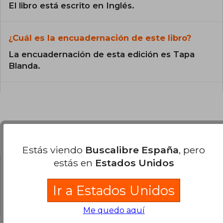
El libro está escrito en Inglés.
¿Cuál es la encuadernación de este libro?
La encuadernación de esta edición es Tapa
Blanda.
Preguntas y respuestas sobre el libro
Estás viendo
Buscalibre España
, pero
estás en
Estados Unidos
¿Tienes una pregunta sobre el libro?
Inicia
Ir a Estados Unidos
sesión
para poder agregar tu propia pregunta.
Me quedo aquí