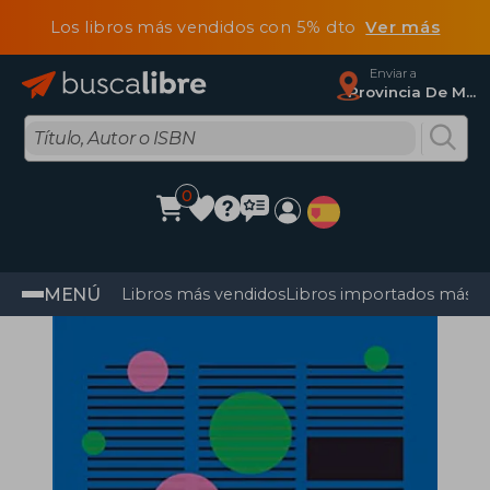
Los libros más vendidos con 5% dto
Ver más
Enviar a
Provincia De Madrid
0
MENÚ
Libros más vendidos
Libros importados más v