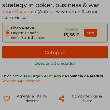
strategy in poker, business & war
John Mcdonald
(Autor) ·
w w norton & co inc
·
Libro Físico
Libro Nuevo
14,29 €
-5%
Origen: España
13,58 €
Envío:
7 a 8
días háb.
Comprar
Quedan 50 unidades
Llega entre
el 18 Ago
y
el 21 Ago
a
Provincia de Madrid
.
Seleccionar ubicación
Agregar a lista de
Comparte y gana
deseos
dinero