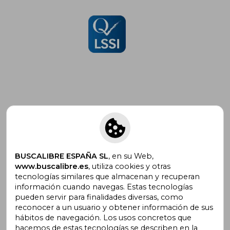
Suscríbete para recibir ofertas y
promociones
BUSCALIBRE ESPAÑA SL
, en su Web,
www.buscalibre.es
, utiliza cookies y otras
tecnologías similares que almacenan y recuperan
¿Necesitas ayuda?
información cuando navegas. Estas tecnologías
pueden servir para finalidades diversas, como
reconocer a un usuario y obtener información de sus
Ir a Centro de Soporte
hábitos de navegación. Los usos concretos que
hacemos de estas tecnologías se describen en la