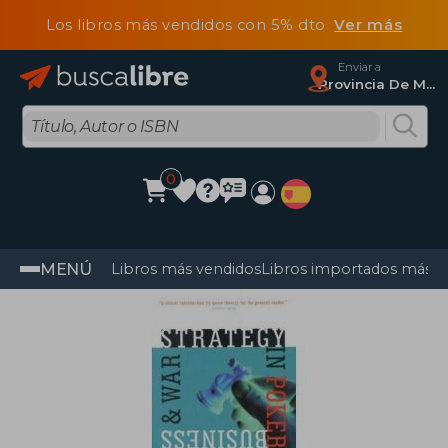
Los libros más vendidos con 5% dto
Ver más
Enviar a
Provincia De Madrid
0
MENÚ
Libros más vendidos
Libros importados más v