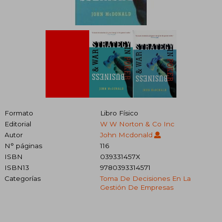
Formato
Libro Físico
Editorial
W W Norton & Co Inc
Autor
John Mcdonald
N° páginas
116
ISBN
039331457X
ISBN13
9780393314571
Categorías
Toma De Decisiones En La
Gestión De Empresas