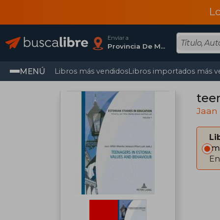
L
Enviar a
Provincia De Madrid
MENÚ
Libros más vendidos
Libros importados más v
tee
Jaan 
Li
Im
En