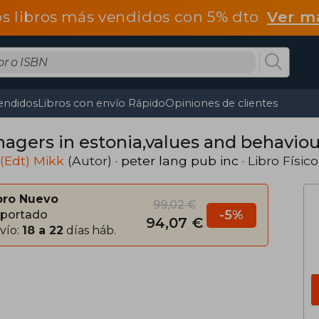
os libros más vendidos con 5% dto
Ver m
endidos
Libros con envío Rápido
Opiniones de clientes
nagers in estonia,values and behaviou
(Edt) Mikk
(Autor) ·
peter lang pub inc
· Libro Físico
bro Nuevo
99,02 €
-5%
portado
94,07 €
vío:
18 a 22
días háb.