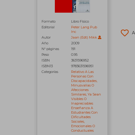
Formato
Libro Físico
Editorial
Peter Lang Pub
Inc
A
Autor
Jaan (edt) Mikk
Año
2009
N° páginas
191
Peso
0.95
ISBN
3631596952
ISBN13
9783631596951
Categorías
Relativo A Las
Personas Con
Discapacidades,
Minusvalías O
Afecciones
Similares, Ya Sean
Visibles O
Inapreciables
Enseñanza A
Estudiantes Con
Dificultades
Sociales,
Emocionales O
Conductuales