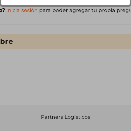
o?
Inicia sesión
para poder agregar tu propia preg
ibre
Partners Logísticos