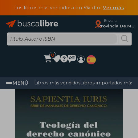
Los libros más vendidos con 5% dto
Ver más
Enviar a
Provincia De Madrid
0
MENÚ
Libros más vendidos
Libros importados más v