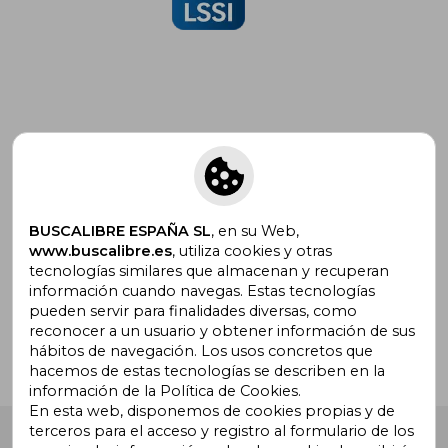
Suscríbete para recibir ofertas y
promociones
BUSCALIBRE ESPAÑA SL
, en su Web,
www.buscalibre.es
, utiliza cookies y otras
tecnologías similares que almacenan y recuperan
¿Necesitas ayuda?
información cuando navegas. Estas tecnologías
pueden servir para finalidades diversas, como
reconocer a un usuario y obtener información de sus
Ir a Centro de Soporte
hábitos de navegación. Los usos concretos que
hacemos de estas tecnologías se describen en la
información de la Política de Cookies.
En esta web, disponemos de cookies propias y de
terceros para el acceso y registro al formulario de los
Buscalibre España
. Calle Energía, 65, Nave 3 (08940),