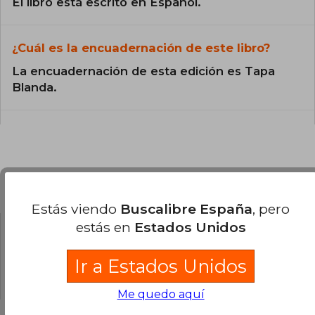
El libro está escrito en Español.
¿Cuál es la encuadernación de este libro?
La encuadernación de esta edición es Tapa
Blanda.
Preguntas y respuestas sobre el libro
Estás viendo
Buscalibre España
, pero
estás en
Estados Unidos
¿Tienes una pregunta sobre el libro?
Inicia
Ir a Estados Unidos
sesión
para poder agregar tu propia pregunta.
Me quedo aquí