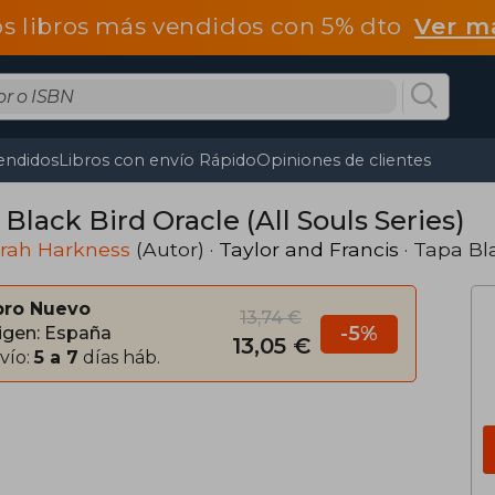
os libros más vendidos con 5% dto
Ver m
endidos
Libros con envío Rápido
Opiniones de clientes
Black Bird Oracle (All Souls Series)
rah Harkness
(Autor) ·
Taylor and Francis
· Tapa B
bro Nuevo
13,74 €
-5%
igen: España
13,05 €
vío:
5 a 7
días háb.