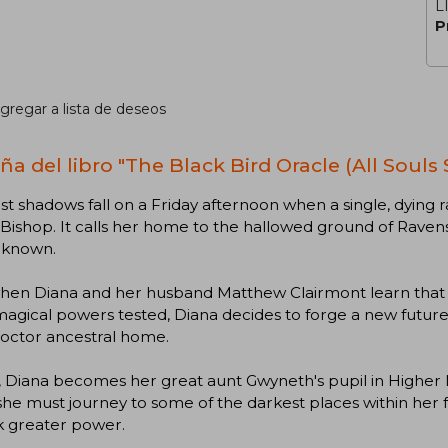
L
P
gregar a lista de deseos
a del libro "The Black Bird Oracle (All Souls 
rst shadows fall on a Friday afternoon when a single, dying ra
Bishop. It calls her home to the hallowed ground of Ravens
 known.
hen Diana and her husband Matthew Clairmont learn that t
magical powers tested, Diana decides to forge a new future 
roctor ancestral home.
, Diana becomes her great aunt Gwyneth's pupil in Higher
she must journey to some of the darkest places within her fami
k greater power.