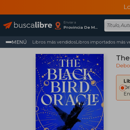
L
Enviar a
Provincia De Madrid
MENÚ
Libros más vendidos
Libros importados más v
The 
Debo
Li
Or
En