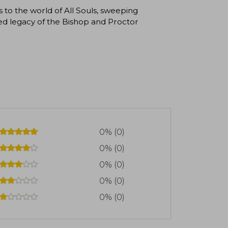
 to the world of All Souls, sweeping
ned legacy of the Bishop and Proctor
0% (0)
0% (0)
0% (0)
0% (0)
0% (0)