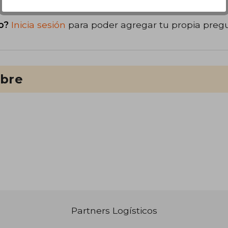
o?
Inicia sesión
para poder agregar tu propia preg
ibre
Partners Logísticos