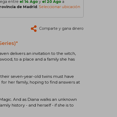
lega entre
el 14 Ago
y
el 20 Ago
a
rovincia de Madrid
.
Seleccionar ubicación
Comparte y gana dinero
Series)"
ven delivers an invitation to the witch,
wood, to a place and a family she has
heir seven-year-old twins must have
for her family, hoping to find answers at
 Magic. And as Diana walks an unknown
ly history - and herself - if she is to