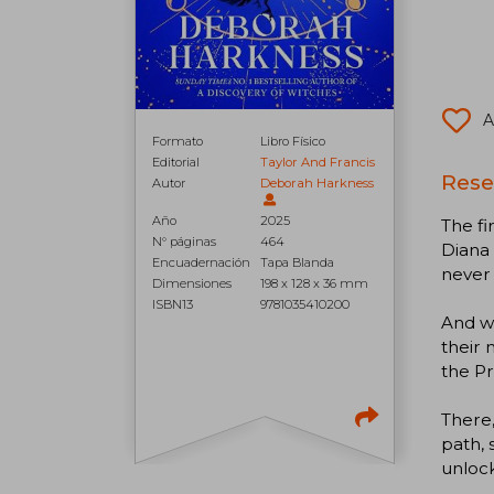
A
Formato
Libro Físico
Editorial
Taylor And Francis
Reseñ
Autor
Deborah Harkness
Año
2025
The fi
N° páginas
464
Diana 
Encuadernación
Tapa Blanda
never
Dimensiones
198 x 128 x 36 mm
ISBN13
9781035410200
And w
their 
the P
There
path, 
unloc