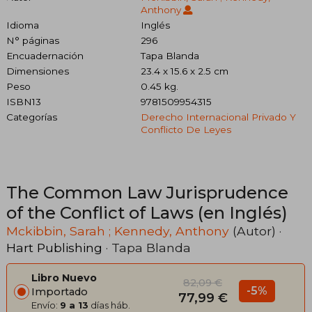
Anthony
Idioma
Inglés
N° páginas
296
Encuadernación
Tapa Blanda
Dimensiones
23.4 x 15.6 x 2.5 cm
Peso
0.45 kg.
ISBN13
9781509954315
Categorías
Derecho Internacional Privado Y
Conflicto De Leyes
The Common Law Jurisprudence
of the Conflict of Laws (en Inglés)
Mckibbin, Sarah ; Kennedy, Anthony
(Autor) ·
Hart Publishing
· Tapa Blanda
Libro Nuevo
82,09 €
-5%
Importado
77,99 €
Envío:
9 a 13
días háb.