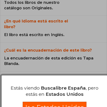
Todos los libros de nuestro
catálogo son Originales.
¿En qué Idioma está escrito el
libro?
El libro está escrito en Inglés.
¿Cuál es la encuadernación de este libro?
La encuadernación de esta edición es Tapa
Blanda.
Estás viendo
Buscalibre España
, pero
estás en
Estados Unidos
Preguntas y respuestas sobre el libro