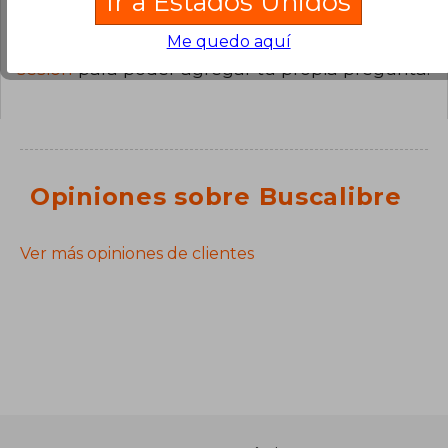
Ir a Estados Unidos
Me quedo aquí
¿Tienes una pregunta sobre el libro?
Inicia
sesión
para poder agregar tu propia pregunta.
Opiniones sobre Buscalibre
Ver más opiniones de clientes