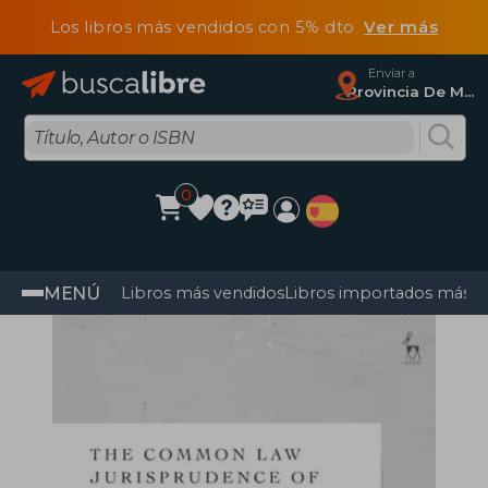
Los libros más vendidos con 5% dto
Ver más
Enviar a
Provincia De Madrid
0
MENÚ
Libros más vendidos
Libros importados más v