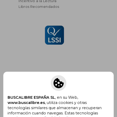
Incentivo a la Lectura
Libros Recomendados
Suscríbete para recibir ofertas y
promociones
BUSCALIBRE ESPAÑA SL
, en su Web,
www.buscalibre.es
, utiliza cookies y otras
tecnologías similares que almacenan y recuperan
¿Necesitas ayuda?
información cuando navegas. Estas tecnologías