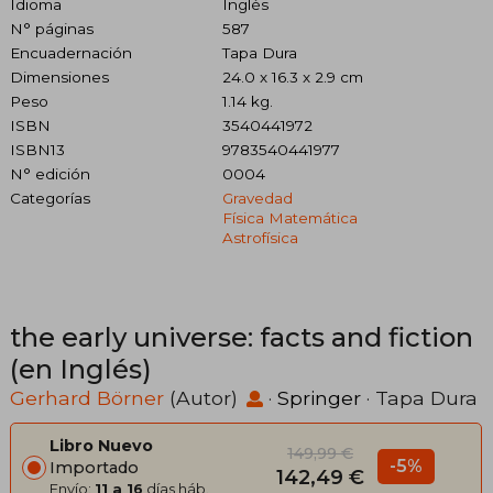
Idioma
Inglés
N° páginas
587
Encuadernación
Tapa Dura
Dimensiones
24.0 x 16.3 x 2.9 cm
Peso
1.14 kg.
ISBN
3540441972
ISBN13
9783540441977
N° edición
0004
Categorías
Gravedad
Física Matemática
Astrofísica
the early universe: facts and fiction
(en Inglés)
Gerhard Börner
(Autor)
·
Springer
· Tapa Dura
Libro Nuevo
149,99 €
-5%
Importado
142,49 €
Envío:
11 a 16
días háb.