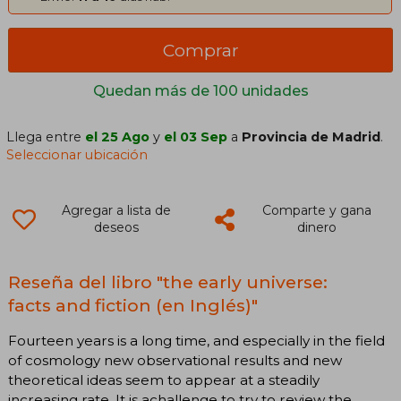
Comprar
Quedan más de 100 unidades
Llega entre
el 25 Ago
y
el 03 Sep
a
Provincia de Madrid
.
Seleccionar ubicación
Agregar a lista de
Comparte y gana
deseos
dinero
Reseña del libro "the early universe:
facts and fiction (en Inglés)"
Fourteen years is a long time, and especially in the field
of cosmology new observational results and new
theoretical ideas seem to appear at a steadily
increasing rate. It is achallenge to try to review the