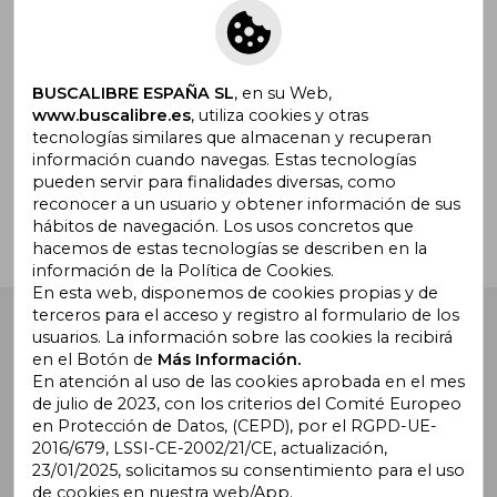
Suscríbete para recibir ofertas y
promociones
BUSCALIBRE ESPAÑA SL
, en su Web,
www.buscalibre.es
, utiliza cookies y otras
tecnologías similares que almacenan y recuperan
¿Necesitas ayuda?
información cuando navegas. Estas tecnologías
pueden servir para finalidades diversas, como
reconocer a un usuario y obtener información de sus
Ir a Centro de Soporte
hábitos de navegación. Los usos concretos que
hacemos de estas tecnologías se describen en la
información de la Política de Cookies.
En esta web, disponemos de cookies propias y de
terceros para el acceso y registro al formulario de los
Buscalibre España
. Calle Energía, 65, Nave 3 (08940),
usuarios. La información sobre las cookies la recibirá
Cornellà de Llobregat, Barcelona. Derechos Reservados.
en el Botón de
Más Información.
En atención al uso de las cookies aprobada en el mes
de julio de 2023, con los criterios del Comité Europeo
en Protección de Datos, (CEPD), por el RGPD-UE-
2016/679, LSSI-CE-2002/21/CE, actualización,
23/01/2025, solicitamos su consentimiento para el uso
de cookies en nuestra web/App.