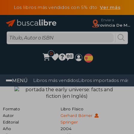
Los libros más vendidos con 5% dto
Ver más
Enviar a
Provincia De Madrid
0
MENÚ
Libros más vendidos
Libros importados más v
Formato
Libro Físico
Autor
Gerhard Börner
Editorial
Springer
Año
2004