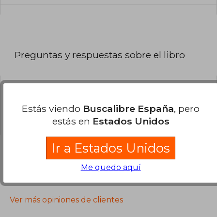
Preguntas y respuestas sobre el libro
¿Tienes una pregunta sobre el libro?
Inicia
Estás viendo
Buscalibre España
, pero
sesión
para poder agregar tu propia pregunta.
estás en
Estados Unidos
Ir a Estados Unidos
Me quedo aquí
Opiniones sobre Buscalibre
Ver más opiniones de clientes