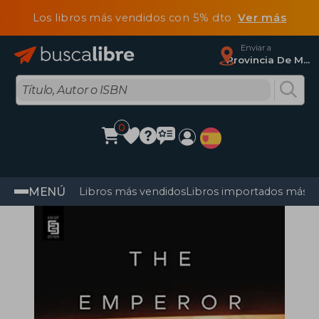
Los libros más vendidos con 5% dto
Ver más
Enviar a
Provincia De Madrid
0
MENÚ
Libros más vendidos
Libros importados más v