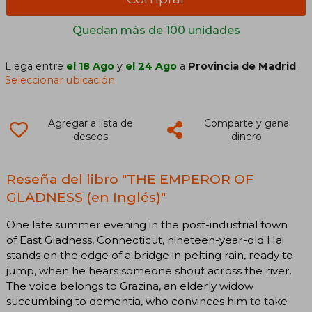
Quedan más de 100 unidades
Llega entre
el 18 Ago
y
el 24 Ago
a
Provincia de Madrid
.
Seleccionar ubicación
Agregar a lista de
Comparte y gana
deseos
dinero
Reseña del libro "THE EMPEROR OF
GLADNESS (en Inglés)"
One late summer evening in the post-industrial town
of East Gladness, Connecticut, nineteen-year-old Hai
stands on the edge of a bridge in pelting rain, ready to
jump, when he hears someone shout across the river.
The voice belongs to Grazina, an elderly widow
succumbing to dementia, who convinces him to take