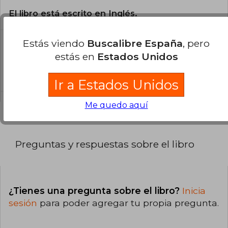
El libro está escrito en Inglés.
Estás viendo
Buscalibre España
, pero
¿Cuál es la encuadernación de este libro?
estás en
Estados Unidos
La encuadernación de esta edición es Tapa
Blanda.
Ir a Estados Unidos
Me quedo aquí
Preguntas y respuestas sobre el libro
¿Tienes una pregunta sobre el libro?
Inicia
sesión
para poder agregar tu propia pregunta.