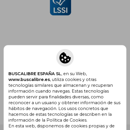
Suscríbete para recibir ofertas y
promociones
BUSCALIBRE ESPAÑA SL
, en su Web,
www.buscalibre.es
, utiliza cookies y otras
tecnologías similares que almacenan y recuperan
¿Necesitas ayuda?
información cuando navegas. Estas tecnologías
pueden servir para finalidades diversas, como
reconocer a un usuario y obtener información de sus
Ir a Centro de Soporte
hábitos de navegación. Los usos concretos que
hacemos de estas tecnologías se describen en la
información de la Política de Cookies.
En esta web, disponemos de cookies propias y de