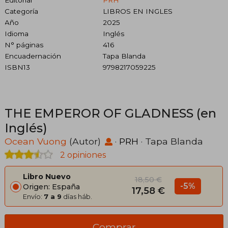
Categoría
LIBROS EN INGLES
Año
2025
Idioma
Inglés
N° páginas
416
Encuadernación
Tapa Blanda
ISBN13
9798217059225
THE EMPEROR OF GLADNESS (en
Inglés)
Ocean Vuong
(Autor)
·
PRH
· Tapa Blanda
2 opiniones
Libro Nuevo
18,50 €
-5%
Origen: España
17,58 €
Envío:
7 a 9
días háb.
Comprar