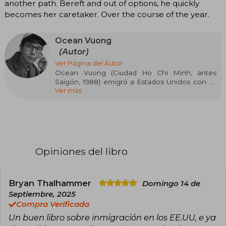
another path. Bereft and out of options, he quickly
becomes her caretaker. Over the course of the year.
Ocean Vuong
(Autor)
Ver Página del Autor
Ocean Vuong (Ciudad Ho Chi Minh, antes
Saigón, 1988) emigró a Estados Unidos con su
Ver más
familia en 1990, tras pasar un año en un campo
de refugiados en Filipinas. En 2014 recibió la
beca Ruth Lilly / Sargent Rosenberg de la Poetry
Foundation y con el poemario Cielo nocturno
con heridas de fuego ganó el Whiting Award y
el Forward Prize en Estados Unidos y el Premio
T. S. Eliot en Inglaterra. Sus textos se han
Opiniones del libro
publicado en medios como The Atlantic,
Harper’s, The Nation, New Republic,The New
Yorker y The New York Times. Es profesor en el
Amherst College de Massachusetts. En la tierra
Bryan Thalhammer
Domingo 14 de
somos fugazmente grandiosos es su primera
Septiembre, 2025
novela.
Compra Verificada
Un buen libro sobre inmigración en los EE.UU, e ya