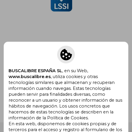
Suscríbete para recibir ofertas y
promociones
BUSCALIBRE ESPAÑA SL
, en su Web,
www.buscalibre.es
, utiliza cookies y otras
tecnologías similares que almacenan y recuperan
¿Necesitas ayuda?
información cuando navegas. Estas tecnologías
pueden servir para finalidades diversas, como
reconocer a un usuario y obtener información de sus
Ir a Centro de Soporte
hábitos de navegación. Los usos concretos que
hacemos de estas tecnologías se describen en la
información de la Política de Cookies.
En esta web, disponemos de cookies propias y de
terceros para el acceso y registro al formulario de los
Buscalibre España
. Calle Energía, 65, Nave 3 (08940),