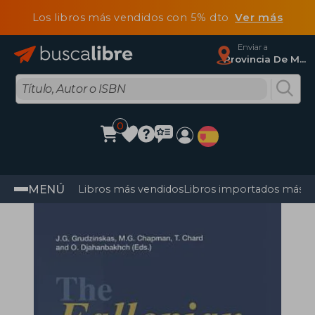
Los libros más vendidos con 5% dto
Ver más
Enviar a
Provincia De Madrid
0
MENÚ
Libros más vendidos
Libros importados más v