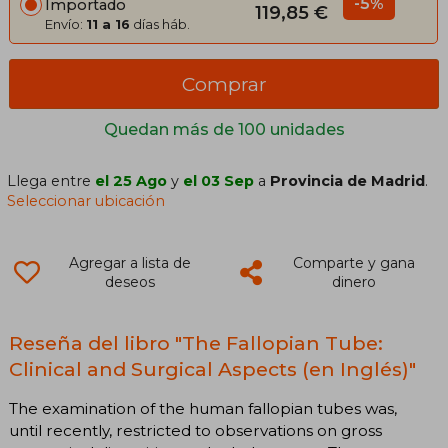
-5%
Importado
119,85 €
Envío:
11 a 16
días háb.
Comprar
Quedan más de 100 unidades
Llega entre
el 25 Ago
y
el 03 Sep
a
Provincia de Madrid
.
Seleccionar ubicación
Agregar a lista de
Comparte y gana
deseos
dinero
Reseña del libro "The Fallopian Tube:
Clinical and Surgical Aspects (en Inglés)"
The examination of the human fallopian tubes was,
until recently, restricted to observations on gross