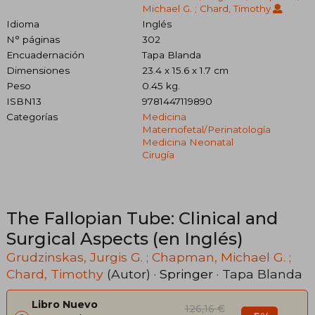
Michael G. ; Chard, Timothy
Idioma
Inglés
N° páginas
302
Encuadernación
Tapa Blanda
Dimensiones
23.4 x 15.6 x 1.7 cm
Peso
0.45 kg.
ISBN13
9781447119890
Categorías
Medicina
Maternofetal/perinatología
Medicina Neonatal
Cirugía
The Fallopian Tube: Clinical and
Surgical Aspects (en Inglés)
Grudzinskas, Jurgis G. ; Chapman, Michael G. ;
Chard, Timothy
(Autor) ·
Springer
· Tapa Blanda
Libro Nuevo
126,16 €