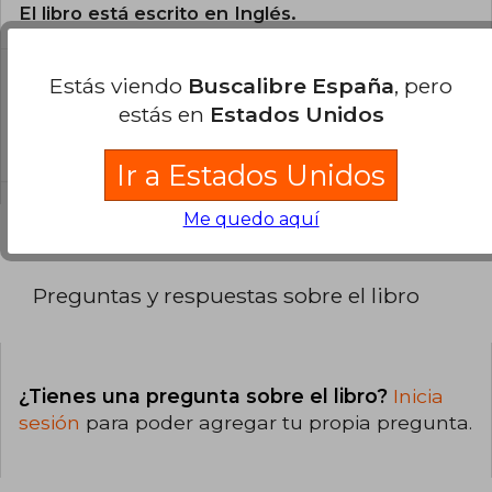
El libro está escrito en Inglés.
Estás viendo
Buscalibre España
, pero
¿Cuál es la encuadernación de este libro?
estás en
Estados Unidos
La encuadernación de esta edición es Tapa
Blanda.
Ir a Estados Unidos
Me quedo aquí
Preguntas y respuestas sobre el libro
¿Tienes una pregunta sobre el libro?
Inicia
sesión
para poder agregar tu propia pregunta.