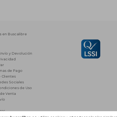
s en Buscalibre
Envío y Devolución
rivacidad
ar
rmas de Pago
 Clientes
edes Sociales
ondiciones de Uso
 de Venta
vío
res
a Lectura