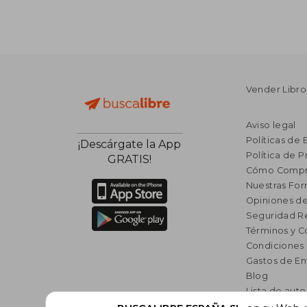
Vender Libro
Aviso legal
Políticas de 
¡Descárgate la App
Política de P
GRATIS!
Cómo Compr
Nuestras Fo
Opiniones de
Seguridad R
Términos y C
Condiciones
Gastos de En
Blog
Lista de auto
Incentivo a l