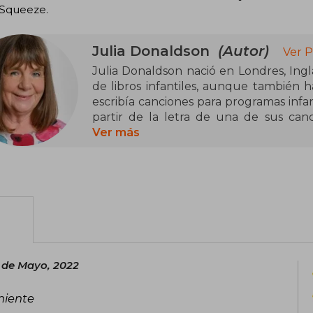
 Squeeze.
Julia Donaldson
(Autor)
Ver P
Julia Donaldson nació en Londres, Inglat
de libros infantiles, aunque también ha
escribía canciones para programas infant
partir de la letra de una de sus canci
Desde ese momento se ha dedicado a escr
Ver más
por contar historias para niños utilizan
algunos como "un clásico moderno", es 
 de Mayo, 2022
niente