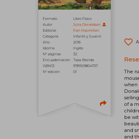
Formato
Libro Físico
Autor
Julia Donaldson
Editorial
Pan Macmillan
Categoría
Infantil y Juvenil
A
Año
2016
Idioma
Inglés
N° páginas
32
Rese
Encuadernación
Tapa Blanda
ISBN13
9781509804757
The na
N° edición
01
mouse
when a
Donald
sellin
of a m
childr
be wit
beauti
and sm
and th