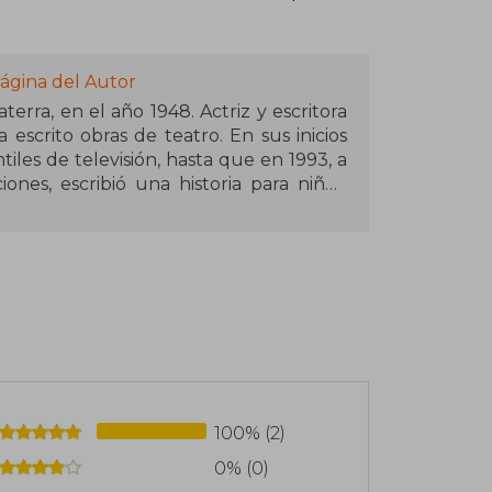
ágina del Autor
erra, en el año 1948. Actriz y escritora
 escrito obras de teatro. En sus inicios
iles de televisión, hasta que en 1993, a
ones, escribió una historia para niños.
ibir libros. Sus libros se caracterizan
do las rimas. El Grúfalo, calificado por
uno de sus libros más populares.
100% (2)
0% (0)