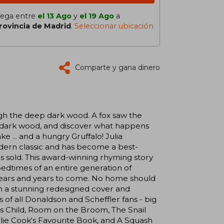
lega entre
el 13 Ago
y
el 19 Ago
a
rovincia de Madrid
.
Seleccionar ubicación
Comparte y gana dinero
ugh the deep dark wood. A fox saw the
 dark wood, and discover what happens
 ... and a hungry Gruffalo! Julia
odern classic and has become a best-
s sold. This award-winning rhyming story
edtimes of an entire generation of
 years and years to come. No home should
ith a stunning redesigned cover and
s of all Donaldson and Scheffler fans - big
o's Child, Room on the Broom, The Snail
lie Cook's Favourite Book, and A Squash