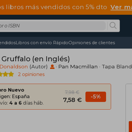
os libros más vendidos con 5% dto
Ver m
endidos
Libros con envío Rápido
Opiniones de clientes
Gruffalo (en Inglés)
 Donaldson
(Autor)
·
Pan Macmillan
· Tapa Blan
2 opiniones
bro Nuevo
7,98 €
-5%
igen: España
7,58 €
vío:
4 a 6
días háb.