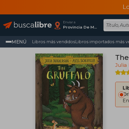
L
Enviar a
Provincia De Madrid
MENÚ
Libros más vendidos
Libros importados más v
The 
Julia
Li
Or
En