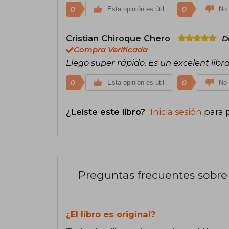
0
0
Esta opinión es útil
No 
Cristian Chiroque Chero
D
Compra Verificada
Llego super rápido. Es un excelent libr
0
0
Esta opinión es útil
No 
¿Leíste este libro?
Inicia sesión
para 
Preguntas frecuentes sobre 
¿El libro es original?