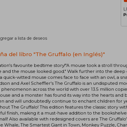
L
P
gregar a lista de deseos
ña del libro "The Gruffalo (en Inglés)"
tion's favourite bedtime story!"A mouse took a stroll thro
 and the mouse looked good." Walk further into the deep
 quick-witted mouse comes face to face with an owl, a snake
son and Axel Scheffler's The Gruffalo is an undisputed m
g phenomenon across the world with over 13.5 million copie
ouse and a monster has found its way into the hearts and b
en and will undoubtedly continue to enchant children for
hout The Gruffalo! This edition features the classic story w
ful finish, making it a must-have addition to the bookshelve
all! Also available with redesigned covers are The Gruffal
e Whale, The Smartest Giant in Town, Monkey Puzzle, Char