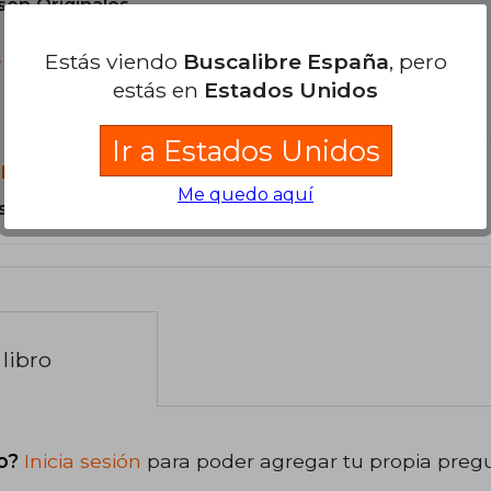
son Originales.
Estás viendo
Buscalibre España
, pero
?
estás en
Estados Unidos
Ir a Estados Unidos
libro?
Me quedo aquí
s Tapa Blanda.
libro
o?
Inicia sesión
para poder agregar tu propia preg