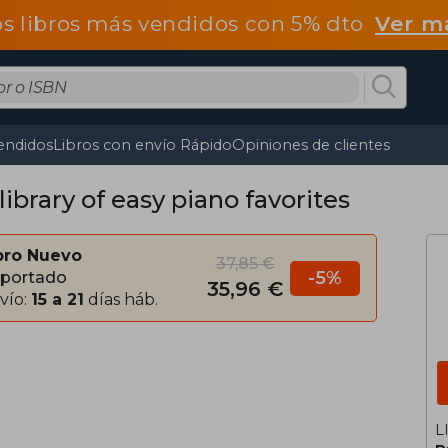
os libros más vendidos con 5% dto
Ver m
endidos
Libros con envío Rápido
Opiniones de clientes
library of easy piano favorites
bro Nuevo
37,85 €
-5%
portado
35,96 €
vío:
15 a 21
días háb.
L