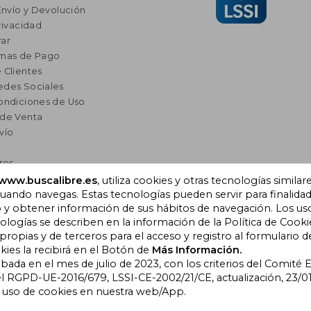
Envío y Devolución
rivacidad
ar
rmas de Pago
 Clientes
edes Sociales
ondiciones de Uso
 de Venta
vío
res
a Lectura
www.buscalibre.es
, utiliza cookies y otras tecnologías similar
ando navegas. Estas tecnologías pueden servir para finalida
omendados
o y obtener información de sus hábitos de navegación. Los us
ogías se describen en la información de la Política de Cooki
opias y de terceros para el acceso y registro al formulario d
), Cornellà de Llobregat,
kies la recibirá en el Botón de
Más Información.
obada en el mes de julio de 2023, con los criterios del Comité
l RGPD-UE-2016/679, LSSI-CE-2002/21/CE, actualización, 23/01
l uso de cookies en nuestra web/App.
bre Colombia
|
Buscalibre Ecuador
|
Buscalibre España
|
Buscalib