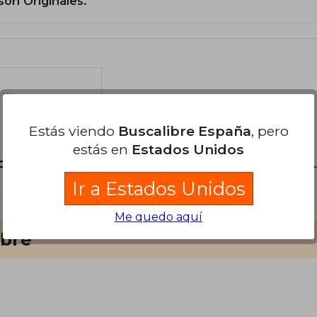
son Originales.
libro
Estás viendo
Buscalibre España
, pero
estás en
Estados Unidos
o?
Inicia sesión
para poder agregar tu propia preg
Ir a Estados Unidos
Me quedo aquí
ibre