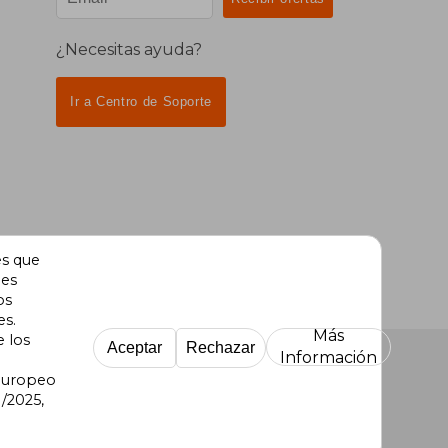
¿Necesitas ayuda?
Ir a Centro de Soporte
es que
des
os
es.
Más
e los
Aceptar
Rechazar
Información
 Europeo
/2025,
re Uruguay
|
Buscalibre México
|
Buscalibre