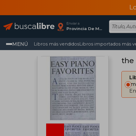
L
Enviar a
Provincia De Madrid
MENÚ
Libros más vendidos
Libros importados más v
the 
Li
Im
En