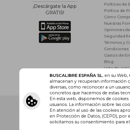
Políticas de 
¡Descárgate la App
Política de P
GRATIS!
Cómo Compr
Nuestras Fo
Opiniones de
Seguridad R
Términos y C
Condiciones
Gastos de En
Blog
Lista de auto
Incentivo a l
BUSCALIBRE ESPAÑA SL
, en su Web,
almacenan y recuperan información cu
Libros Rec
diversas, como reconocer a un usuari
concretos que hacemos de estas tecnol
En esta web, disponemos de cookies pr
Buscalibre España
. Calle Energía, 65, Nave 3 (08940
usuarios. La información sobre las coo
Barcelona. Derechos Reservados.
En atención al uso de las cookies apr
en Protección de Datos, (CEPD), por e
solicitamos su consentimiento para e
Buscalibre Argentina
|
Buscalibre Chile
|
Buscali