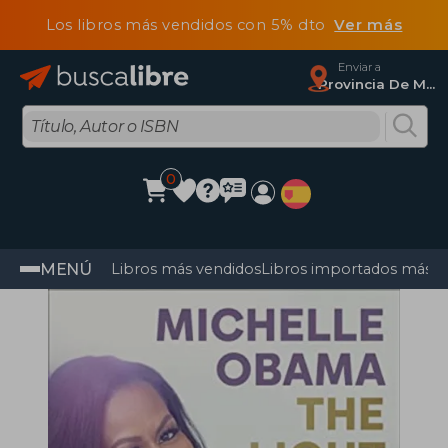
Los libros más vendidos con 5% dto
Ver más
Enviar a
Provincia De Madrid
0
MENÚ
Libros más vendidos
Libros importados más v