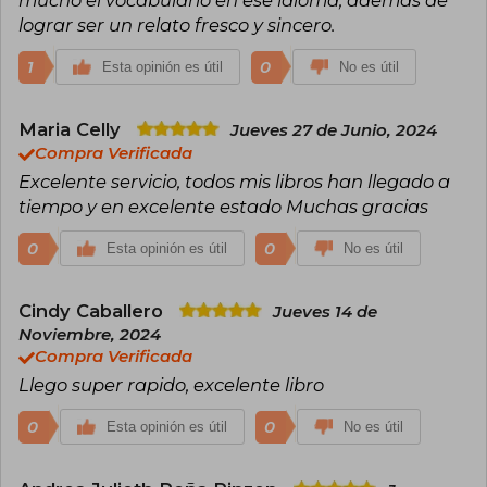
mucho el vocabulario en ese idioma, además de
lograr ser un relato fresco y sincero.
1
0
Esta opinión es útil
No es útil
Maria Celly
Jueves 27 de Junio, 2024
Compra Verificada
Excelente servicio, todos mis libros han llegado a
tiempo y en excelente estado Muchas gracias
0
0
Esta opinión es útil
No es útil
Cindy Caballero
Jueves 14 de
Noviembre, 2024
Compra Verificada
Llego super rapido, excelente libro
0
0
Esta opinión es útil
No es útil