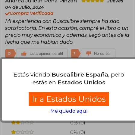
Andrea Julieth Peña Pinzon
Jueves
04 de Julio, 2024
Compra Verificada
Mi experiencia con Buscalibre siempre ha sido
satisfactoria. En esta ocasión, compré el libro a un
precio muy económico y además, llegó antes de la
fecha que me habían dado.
0
1
Esta opinión es útil
No es útil
¿Leíste este libro?
Inicia sesión
para poder
Estás viendo
Buscalibre España
, pero
agregar tu propia evaluación
.
estás en
Estados Unidos
100% (4)
Ir a Estados Unidos
0% (0)
Me quedo aquí
0% (0)
0% (0)
0% (0)