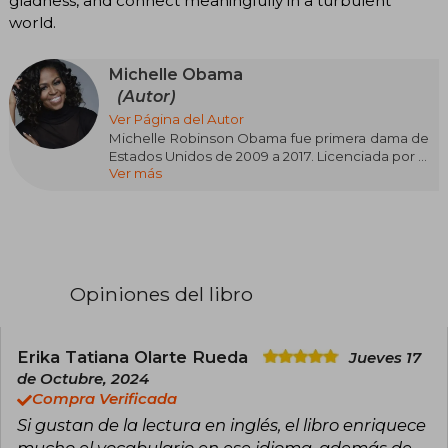
gladness, and connect meaningfully in a turbulent
world.
Michelle Obama
(Autor)
Ver Página del Autor
Michelle Robinson Obama fue primera dama de
Estados Unidos de 2009 a 2017. Licenciada por la
Ver más
Universidad de Princeton y la Escuela de
Derecho de Harvard, inició su carrera como
abogada en el bufete Sidley & Austin de
Chicago, donde conoció a Barack Obama, su
futuro esposo. Más tarde trabajó en el
ayuntamiento y en la Universidad de Chicago y
en el centro médico de dicha institución.
Opiniones del libro
También en esa ciudad fundó la sucursal de
Public Allies, una organización que prepara a
gente joven para trabjar en el sector de los
servicios públicos.
Erika Tatiana Olarte Rueda
Jueves 17
de Octubre, 2024
Actualmente, los Obama viven en Washington
Compra Verificada
D.C. y tienen dos hijas, Malia y Sasha.
Si gustan de la lectura en inglés, el libro enriquece