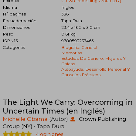
Editorial
Crown Publishing Group (NY)
Idioma
Inglés
N° páginas
336
Encuadernación
Tapa Dura
Dimensiones
23.4 x 16.5 x 3.0 cm
Peso
0.61 kg.
ISBN13
9780593237465
Categorías
Biografía: General
Memorias
Estudios De Género: Mujeres Y
Chicas
Autoayuda, Desarrollo Personal Y
Consejos Prácticos
The Light We Carry: Overcoming in
Uncertain Times (en Inglés)
Michelle Obama
(Autor)
·
Crown Publishing
Group (NY)
· Tapa Dura
4 opiniones