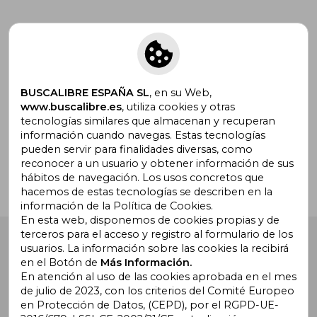
Suscríbete para recibir ofertas y
promociones
BUSCALIBRE ESPAÑA SL
, en su Web,
www.buscalibre.es
, utiliza cookies y otras
tecnologías similares que almacenan y recuperan
¿Necesitas ayuda?
información cuando navegas. Estas tecnologías
pueden servir para finalidades diversas, como
reconocer a un usuario y obtener información de sus
Ir a Centro de Soporte
hábitos de navegación. Los usos concretos que
hacemos de estas tecnologías se describen en la
información de la Política de Cookies.
En esta web, disponemos de cookies propias y de
terceros para el acceso y registro al formulario de los
Buscalibre España
. Calle Energía, 65, Nave 3 (08940),
usuarios. La información sobre las cookies la recibirá
Cornellà de Llobregat, Barcelona. Derechos Reservados.
en el Botón de
Más Información.
En atención al uso de las cookies aprobada en el mes
de julio de 2023, con los criterios del Comité Europeo
en Protección de Datos, (CEPD), por el RGPD-UE-