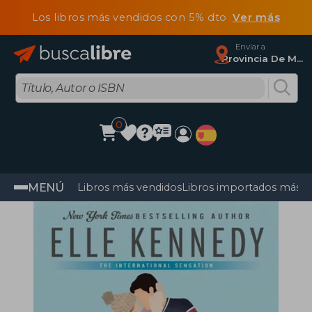
Los libros más vendidos con 5% dto
Ver más
Enviar a
Provincia De Madrid
0
MENÚ
Libros más vendidos
Libros importados más v