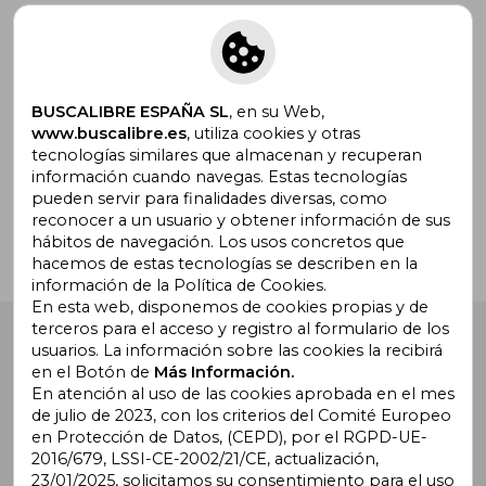
Suscríbete para recibir ofertas y
promociones
BUSCALIBRE ESPAÑA SL
, en su Web,
www.buscalibre.es
, utiliza cookies y otras
tecnologías similares que almacenan y recuperan
¿Necesitas ayuda?
información cuando navegas. Estas tecnologías
pueden servir para finalidades diversas, como
reconocer a un usuario y obtener información de sus
Ir a Centro de Soporte
hábitos de navegación. Los usos concretos que
hacemos de estas tecnologías se describen en la
información de la Política de Cookies.
En esta web, disponemos de cookies propias y de
terceros para el acceso y registro al formulario de los
Buscalibre España
. Calle Energía, 65, Nave 3 (08940),
usuarios. La información sobre las cookies la recibirá
Cornellà de Llobregat, Barcelona. Derechos Reservados.
en el Botón de
Más Información.
En atención al uso de las cookies aprobada en el mes
de julio de 2023, con los criterios del Comité Europeo
en Protección de Datos, (CEPD), por el RGPD-UE-
2016/679, LSSI-CE-2002/21/CE, actualización,
23/01/2025, solicitamos su consentimiento para el uso