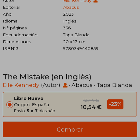
Autor
Elle Kennedy
Editorial
Abacus
Año
2023
Idioma
Inglés
N° páginas
336
Encuadernación
Tapa Blanda
Dimensiones
20 x 13 cm
ISBN13
9780349440859
The Mistake (en Inglés)
Elle Kennedy
(Autor)
·
Abacus
· Tapa Blanda
Libro Nuevo
13,74 €
-23%
Origen: España
10,54 €
Envío:
5 a 7
días háb.
Comprar