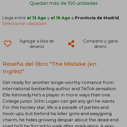
Quedan más de 100 unidades
Llega entre
el 13 Ago
y
el 19 Ago
a
Provincia de Madrid
.
Seleccionar ubicación
Agregar a lista de
Comparte y gana
deseos
dinero
Reseña del libro "The Mistake (en
Inglés)"
Get ready for another binge-worthy romance from
international bestselling author and TikTok sensation
Elle Kennedy.He’s a player in more ways than one . . .
College junior John Logan can get any girl he wants.
For this hockey star, life is a parade of parties and
hook-ups, but behind his killer grins and easygoing
charm, he hides growing despair about the dead-end
road he’ll be forced to walk after graduation. A sexy