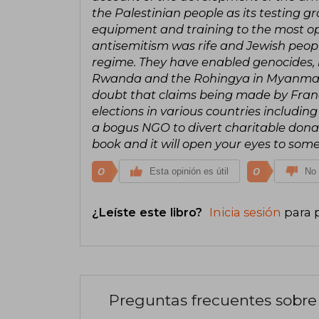
the Palestinian people as its testing gr
equipment and training to the most o
antisemitism was rife and Jewish peop
regime. They have enabled genocides, 
Rwanda and the Rohingya in Myanmar.
doubt that claims being made by Franc
elections in various countries includi
a bogus NGO to divert charitable donat
book and it will open your eyes to some
0
0
Esta opinión es útil
No 
¿Leíste este libro?
Inicia sesión
para 
Preguntas frecuentes sobre 