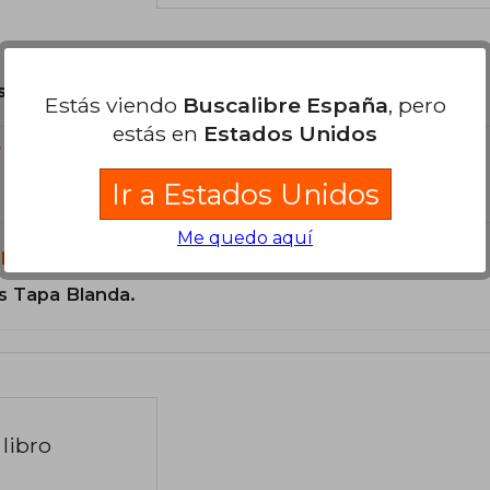
son Originales.
Estás viendo
Buscalibre España
, pero
estás en
Estados Unidos
?
Ir a Estados Unidos
Me quedo aquí
libro?
s Tapa Blanda.
libro