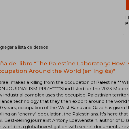
L
P
gregar a lista de deseos
ña del libro "The Palestine Laboratory: How 
ccupation Around the World (en Inglés)"
srael makes a killing from the occupation of Palestine
ON JOURNALISM PRIZE****Shortlisted for the 2023 Moore Pr
ry industrial complex uses the occupied, Palestinian territ
llance technology that they then export around the world
0 years, occupation of the West Bank and Gaza has given the
lling an "enemy" population, the Palestinians. It's here tha
l. Best-selling journalist Antony Loewenstein, author of Disa
 world in a global investigation with secret documents, re