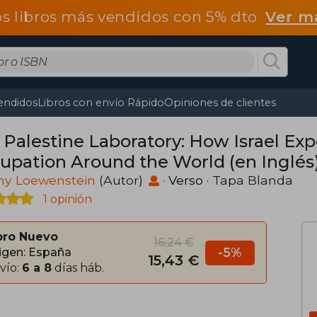
os libros más vendidos con 5% dto
Ver m
endidos
Libros con envío Rápido
Opiniones de clientes
 Palestine Laboratory: How Israel Exp
upation Around the World (en Inglés
ny Loewenstein
(Autor)
·
Verso
· Tapa Blanda
1 opinión
bro Nuevo
16,24 €
-5%
igen: España
15,43 €
vío:
6 a 8
días háb.