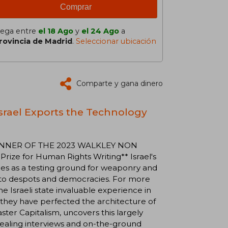
Comprar
lega entre
el 18 Ago
y
el 24 Ago
a
rovincia de Madrid
.
Seleccionar ubicación
Comparte y gana dinero
Israel Exports the Technology
 **WINNER OF THE 2023 WALKLEY NON
ize for Human Rights Writing** Israel's
ories as a testing ground for weaponry and
 to despots and democracies. For more
 Israeli state invaluable experience in
t they have perfected the architecture of
ster Capitalism, uncovers this largely
vealing interviews and on-the-ground