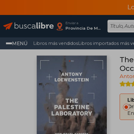
L
Enviar a
Provincia De Madrid
MENÚ
Libros más vendidos
Libros importados más v
The
Occ
Anto
Li
Or
En