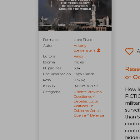
Formato
Libro Físico
Autor
Antony
Loewenstein
A
Editorial
Verso
Idioma
Inglés
Rese
N° páginas
304
Encuadernación
Tapa Blanda
of O
Peso
0.37 kg.
ISBN13
9781839762093
How I
Categorías
Oriente Próximo
FICTI
Cuestiones Y
Debates Éticos
milita
Políticas Del
survei
Gobierno Central
Guerra Y Defensa
than 5
contro
contro
hidden