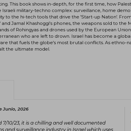
ing. This book shows in-depth, for the first time, how Pal
e Israeli military-techno complex: surveillance, home demoli
ity to the hi-tech tools that drive the 'Start-up Nation'. F
' and Jamal Khashoggi's phones, the weapons sold to the
ands of Rohingyas and drones used by the European Union 
rranean who are left to drown. Israel has become a globa
re that fuels the globe's most brutal conflicts. As ethno-na
ilt the ultimate model.
e Junio, 2026
 7/10/23, it is a chilling and well documented
 and surveillance industry in Israel which uses