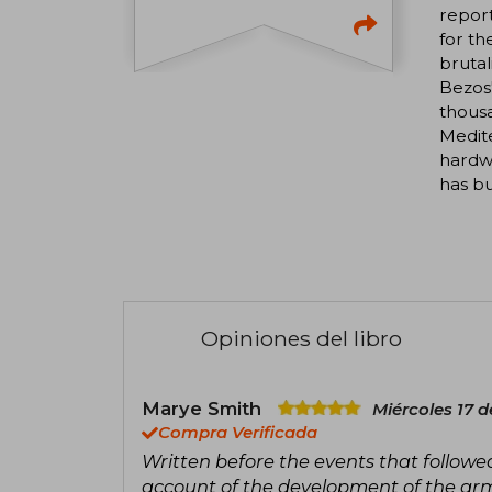
report
for th
brutal
Bezos
thous
Medite
hardwa
has bu
Opiniones del libro
Marye Smith
Miércoles 17 d
Compra Verificada
Written before the events that followed
account of the development of the arms