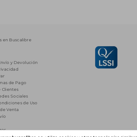
s en Buscalibre
Envío y Devolución
rivacidad
ar
rmas de Pago
 Clientes
edes Sociales
ondiciones de Uso
 de Venta
vío
res
a Lectura