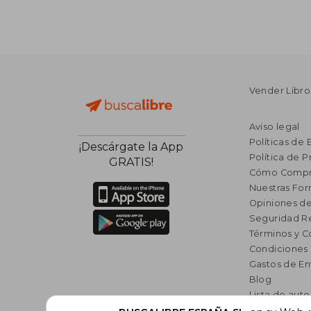
Vender Libro
Aviso legal
Políticas de 
¡Descárgate la App
Política de P
GRATIS!
Cómo Compr
Nuestras Fo
Opiniones de
Seguridad R
Términos y C
Condiciones
Gastos de En
Blog
Lista de auto
Incentivo a l