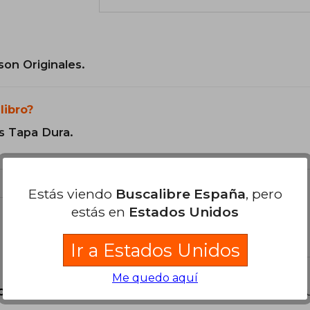
son Originales.
libro?
s Tapa Dura.
Estás viendo
Buscalibre España
, pero
estás en
Estados Unidos
libro
Ir a Estados Unidos
Me quedo aquí
o?
Inicia sesión
para poder agregar tu propia preg