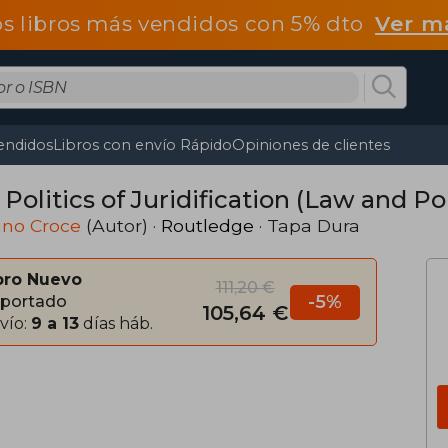
os libros más vendidos con 5% dto
Ver m
endidos
Libros con envío Rápido
Opiniones de clientes
Politics of Juridification (Law and Pol
ano Croce
(Autor) ·
Routledge
· Tapa Dura
bro Nuevo
111,20 €
-5%
portado
105,64 €
vío:
9 a 13
días háb.