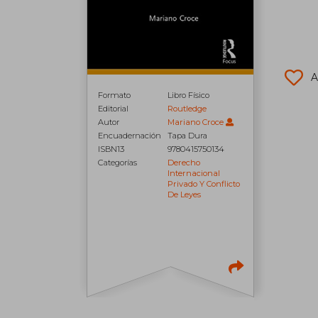
A
Formato
Libro Físico
Editorial
Routledge
Autor
Mariano Croce
Encuadernación
Tapa Dura
ISBN13
9780415750134
Categorías
Derecho
Internacional
Privado Y Conflicto
De Leyes