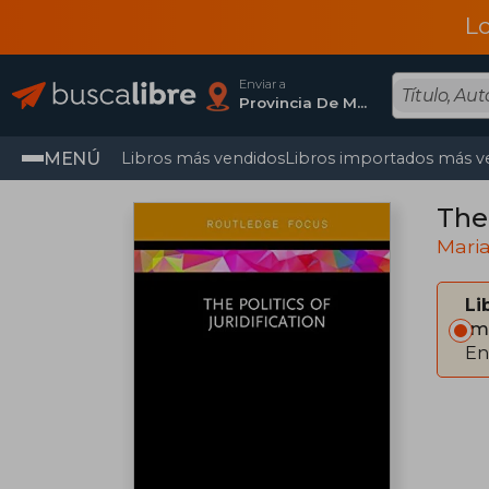
L
Enviar a
Provincia De Madrid
MENÚ
Libros más vendidos
Libros importados más v
The 
Mari
Li
Im
En