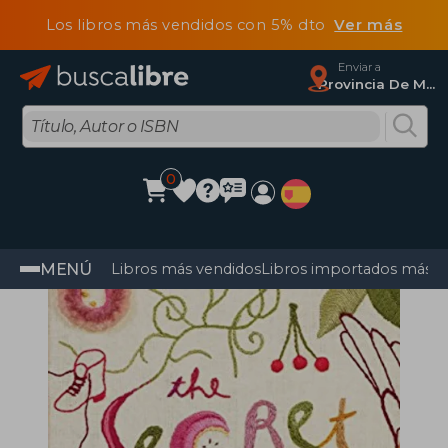
Los libros más vendidos con 5% dto
Ver más
Enviar a
Provincia De Madrid
0
MENÚ
Libros más vendidos
Libros importados más v