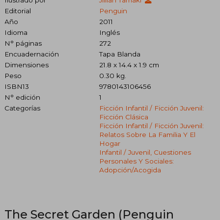
Editorial
Penguin
Año
2011
Idioma
Inglés
N° páginas
272
Encuadernación
Tapa Blanda
Dimensiones
21.8 x 14.4 x 1.9 cm
Peso
0.30 kg.
ISBN13
9780143106456
N° edición
1
Categorías
Ficción Infantil / Ficción Juvenil:
Ficción Clásica
Ficción Infantil / Ficción Juvenil:
Relatos Sobre La Familia Y El
Hogar
Infantil / Juvenil, Cuestiones
Personales Y Sociales:
Adopción/acogida
The Secret Garden (Penguin