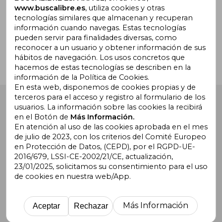
www.buscalibre.es
, utiliza cookies y otras
tecnologías similares que almacenan y recuperan
¿Necesitas ayuda?
información cuando navegas. Estas tecnologías
pueden servir para finalidades diversas, como
reconocer a un usuario y obtener información de sus
Ir a Centro de Soporte
hábitos de navegación. Los usos concretos que
hacemos de estas tecnologías se describen en la
información de la Política de Cookies.
En esta web, disponemos de cookies propias y de
terceros para el acceso y registro al formulario de los
Buscalibre España
. Calle Energía, 65, Nave 3 (08940),
usuarios. La información sobre las cookies la recibirá
Cornellà de Llobregat, Barcelona. Derechos Reservados.
en el Botón de
Más Información.
En atención al uso de las cookies aprobada en el mes
de julio de 2023, con los criterios del Comité Europeo
en Protección de Datos, (CEPD), por el RGPD-UE-
2016/679, LSSI-CE-2002/21/CE, actualización,
23/01/2025, solicitamos su consentimiento para el uso
de cookies en nuestra web/App.
Buscalibre Argentina
|
Buscalibre Chile
|
Buscalibre
Colombia
|
Buscalibre Ecuador
|
Buscalibre España
|
Buscalibre Uruguay
|
Buscalibre México
|
Buscalibre
Más Información
Aceptar
Rechazar
Perú
|
Buscalibre Estados Unidos
|
Buscalibre Otros
Países
|
Bookdelivery Reino Unido