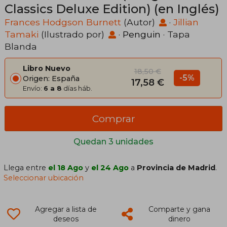
Classics Deluxe Edition) (en Inglés)
Frances Hodgson Burnett
(Autor)
·
Jillian
Tamaki
(Ilustrado por)
·
Penguin
· Tapa
Blanda
Libro Nuevo
18,50 €
-5%
Origen: España
17,58 €
Envío:
6 a 8
días háb.
Comprar
Quedan 3 unidades
Llega entre
el 18 Ago
y
el 24 Ago
a
Provincia de Madrid
.
Seleccionar ubicación
Agregar a lista de
Comparte y gana
deseos
dinero