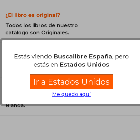
¿El libro es original?
Todos los libros de nuestro
catálogo son Originales.
¿En qué Idioma está escrito el
Estás viendo
Buscalibre España
, pero
libro?
estás en
Estados Unidos
El libro está escrito en Inglés.
Ir a Estados Unidos
¿Cuál es la encuadernación de este libro?
Me quedo aquí
La encuadernación de esta edición es Tapa
Blanda.