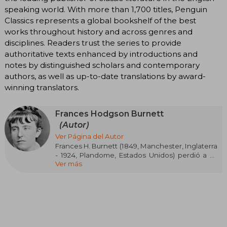
speaking world. With more than 1,700 titles, Penguin
Classics represents a global bookshelf of the best
works throughout history and across genres and
disciplines. Readers trust the series to provide
authoritative texts enhanced by introductions and
notes by distinguished scholars and contemporary
authors, as well as up-to-date translations by award-
winning translators.
Frances Hodgson Burnett
(Autor)
Ver Página del Autor
Frances H. Burnett (1849, Manchester, Inglaterra
- 1924, Plandome, Estados Unidos) perdió a su
Ver más
padre cuando tan solo tenía cinco años. La
familia hubo de sobrellevar penurias
económicas y en 1865 se trasladó a Estados
Unidos. Ocho años más tarde Frances se casó,
pero antes ya había conseguido publicar en
algunas revistas americanas como Godey’s
Lady’s Book, Godey’s, Peterson’s Ladies’