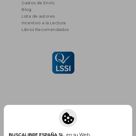
Gastos de Envío
Blog
Lista de autores
Incentivo a la Lectura
Libros Recomendados
Suscríbete para recibir ofertas y
promociones
BUSCALIBRE ESPAÑA SL
, en su Web,