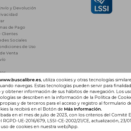
Envío y Devolución
rivacidad
ar
rmas de Pago
 Clientes
edes Sociales
ondiciones de Uso
 de Venta
vío
res
a Lectura
www.buscalibre.es
, utiliza cookies y otras tecnologías similar
ando navegas. Estas tecnologías pueden servir para finalida
omendados
o y obtener información de sus hábitos de navegación. Los us
ogías se describen en la información de la Política de Cooki
opias y de terceros para el acceso y registro al formulario d
), Cornellà de Llobregat,
kies la recibirá en el Botón de
Más Información.
obada en el mes de julio de 2023, con los criterios del Comité
l RGPD-UE-2016/679, LSSI-CE-2002/21/CE, actualización, 23/01
l uso de cookies en nuestra web/App.
bre Colombia
|
Buscalibre Ecuador
|
Buscalibre España
|
Buscalib