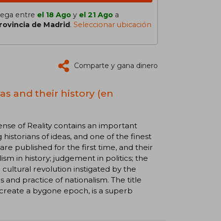
lega entre
el 18 Ago
y
el 21 Ago
a
rovincia de Madrid
.
Seleccionar ubicación
Comparte y gana dinero
eas and their history (en
nse of Reality contains an important
istorians of ideas, and one of the finest
 are published for the first time, and their
ism in history; judgement in politics; the
 cultural revolution instigated by the
 and practice of nationalism. The title
 recreate a bygone epoch, is a superb