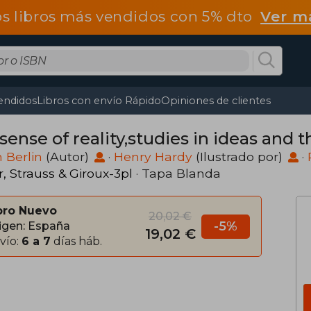
os libros más vendidos con 5% dto
Ver m
endidos
Libros con envío Rápido
Opiniones de clientes
sense of reality,studies in ideas and t
h Berlin
(Autor)
·
Henry Hardy
(Ilustrado por)
·
r, Strauss & Giroux-3pl
· Tapa Blanda
bro Nuevo
20,02 €
-5%
igen: España
19,02 €
vío:
6 a 7
días háb.