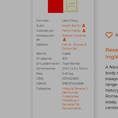
Formato
Libro Físico
Autor
Isaiah Berlin
Ilustrado por
Henry Hardy
A
Introducción
Patrick Gardiner
de
Editorial
Farrar, Strauss &
Reseñ
Giroux-3pl
Idioma
Inglés
Inglé
N° páginas
304
Encuadernación
Tapa Blanda
A New 
Dimensiones
21.9 x 14.0 x 1.9 cm
body o
Peso
0.40 kg.
essayi
ISBN
0374525692
ISBN13
9780374525699
range 
Categorías
Historia General Y
histor
Del Mundo
Romant
Tradiciones
Filosóficas Y
essay,
Escuelas De
cente
Pensamiento