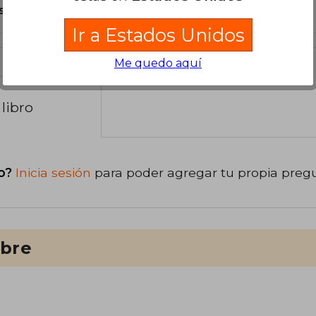
s Tapa Blanda.
Ir a Estados Unidos
Me quedo aquí
libro
o?
Inicia sesión
para poder agregar tu propia preg
ibre