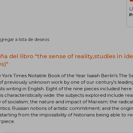
L
P
gregar a lista de deseos
a del libro "the sense of reality,studies in id
s)"
York Times Notable Book of the Year Isaiah Berlin's The Se
f previously unknown work by one of our century's leading h
sts writing in English. Eight of the nine pieces included here
is characteristically wide: the subjects explored include real
y of socialism; the nature and impact of Marxism; the radical
ics; Russian notions of artistic commitment; and the origins
 starting from the impossibility of historians being able to
rpiece.