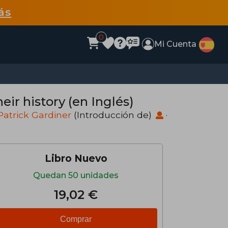
ás
0
Mi Cuenta
heir history (en Inglés)
Patrick Gardiner
(Introducción de)
·
Libro Nuevo
Quedan 50 unidades
19,02 €
Comprar