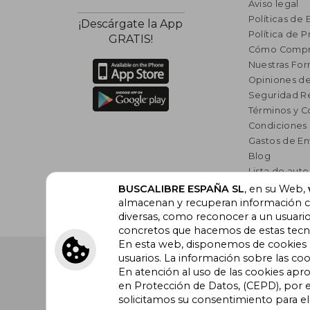
Aviso legal
Políticas de 
¡Descárgate la App
Política de P
GRATIS!
Cómo Compr
Nuestras Fo
Opiniones de
Seguridad R
Términos y C
Condiciones
Gastos de En
Blog
Lista de auto
Incentivo a l
BUSCALIBRE ESPAÑA SL
, en su Web,
almacenan y recuperan información cu
Libros Rec
diversas, como reconocer a un usuari
concretos que hacemos de estas tecnol
En esta web, disponemos de cookies pr
Buscalibre España
. Calle Energía, 65, Nave 3 (08940
usuarios. La información sobre las coo
Barcelona. Derechos Reservados.
En atención al uso de las cookies apr
en Protección de Datos, (CEPD), por e
solicitamos su consentimiento para e
Buscalibre Argentina
|
Buscalibre Chile
|
Buscali