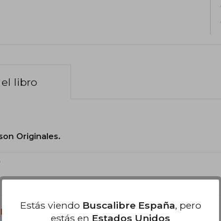
el libro
son Originales.
?
Estás viendo
Buscalibre España
, pero
libro?
estás en
Estados Unidos