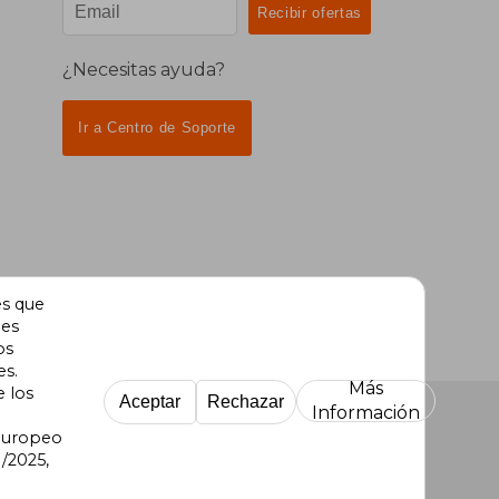
¿Necesitas ayuda?
Ir a Centro de Soporte
es que
des
os
es.
Más
e los
Aceptar
Rechazar
Información
 Europeo
/2025,
re Uruguay
|
Buscalibre México
|
Buscalibre