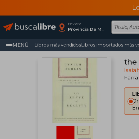
L
Enviar a
Provincia De Madrid
MENÚ
Libros más vendidos
Libros importados más v
the 
Isaia
Farra
Li
Or
En