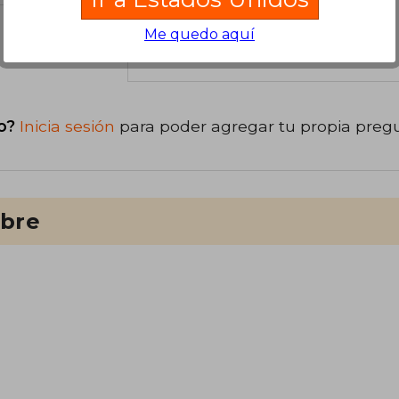
Me quedo aquí
libro
o?
Inicia sesión
para poder agregar tu propia preg
ibre