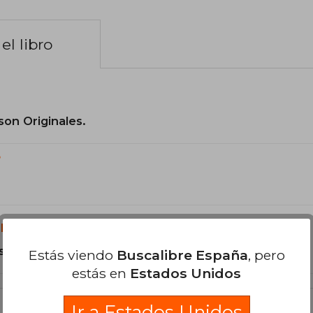
el libro
son Originales.
?
libro?
s Tapa Dura.
Estás viendo
Buscalibre España
, pero
estás en
Estados Unidos
Ir a Estados Unidos