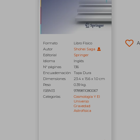
A
Formato
Libro Físico
Autor
Shohei Saga
Editorial
Springer
Idioma
Inglés
N° páginas
136
Encuadernación
Tapa Dura
Dimensiones
23.4 x 15.6 x 1.0 cm
Peso
0.39 kg.
ISBN13
9789811080067
Categorías
Cosmología Y El
Universo
Gravedad
Astrofísica