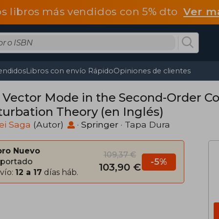
os libros más vendidos con 5% dto
Ver m
endidos
Libros con envío Rápido
Opiniones de clientes
 Vector Mode in the Second-Order C
turbation Theory (en Inglés)
ei Saga
(Autor)
·
Springer
· Tapa Dura
bro Nuevo
109,37 €
-5%
portado
103,90 €
vío:
12 a 17
días háb.