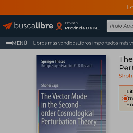
L
Enviar a
Provincia De Madrid
MENÚ
Libros más vendidos
Libros importados más v
The
Per
Shoh
Li
Im
En