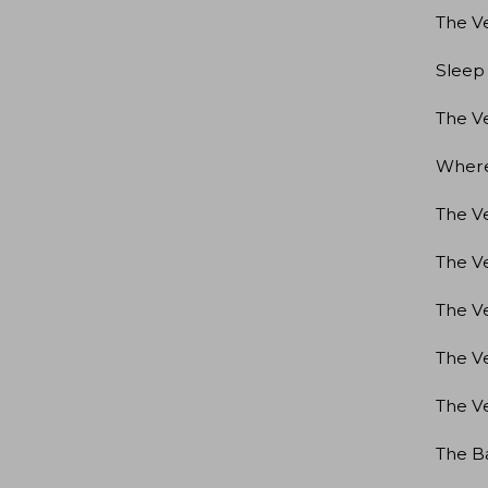
The V
Sleep 
The Ve
Where 
The V
The Ve
The V
The V
The V
The B