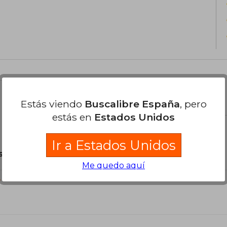
el libro
Estás viendo
Buscalibre España
, pero
estás en
Estados Unidos
Ir a Estados Unidos
son Originales.
Me quedo aquí
?