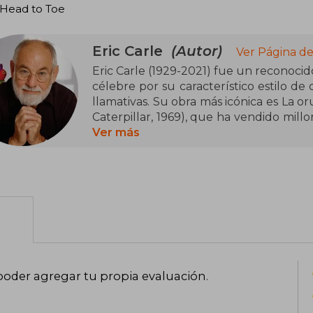
Head to Toe
Eric Carle
(Autor)
Ver Página de
Eric Carle (1929-2021) fue un reconocido 
célebre por su característico estilo de 
llamativas. Su obra más icónica es La
Caterpillar, 1969), que ha vendido mill
traducido a más de 70 idiomas. A lo larg
Ver más
más de 70 libros, cautivando a generaci
educativas.
Otras de sus obras destacadas incluyen
Please Get the Moon for Me, 1986) y
(Brown Bear, Brown Bear, What Do You 
Martin Jr. Su legado perdura en el Mu
EE.UU., fundado para celebrar la literatu
poder agregar tu propia evaluación
.