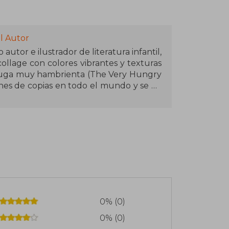
l Autor
autor e ilustrador de literatura infantil,
collage con colores vibrantes y texturas
 oruga muy hambrienta (The Very Hungry
ones de copias en todo el mundo y se ha
o de su carrera, Carle escribió e ilustró
ones de niños con historias sencillas y
 Papá, por favor, tráeme la luna (Papa,
 Oso pardo, oso pardo, ¿qué ves ahí?
See?, 1967), en colaboración con Bill
seo Eric Carle de Libros Ilustrados en
ra infantil.
0% (0)
0% (0)