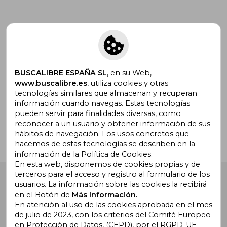
Suscríbete para recibir ofertas y
promociones
BUSCALIBRE ESPAÑA SL
, en su Web,
www.buscalibre.es
, utiliza cookies y otras
tecnologías similares que almacenan y recuperan
¿Necesitas ayuda?
información cuando navegas. Estas tecnologías
pueden servir para finalidades diversas, como
reconocer a un usuario y obtener información de sus
Ir a Centro de Soporte
hábitos de navegación. Los usos concretos que
hacemos de estas tecnologías se describen en la
información de la Política de Cookies.
En esta web, disponemos de cookies propias y de
terceros para el acceso y registro al formulario de los
Buscalibre España
. Calle Energía, 65, Nave 3 (08940),
usuarios. La información sobre las cookies la recibirá
Cornellà de Llobregat, Barcelona. Derechos Reservados.
en el Botón de
Más Información.
En atención al uso de las cookies aprobada en el mes
de julio de 2023, con los criterios del Comité Europeo
en Protección de Datos, (CEPD), por el RGPD-UE-