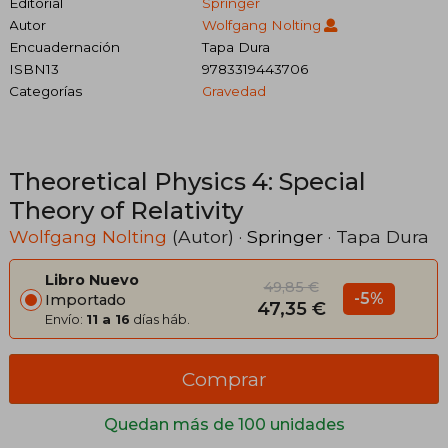
Editorial
Springer
Autor
Wolfgang Nolting
Encuadernación
Tapa Dura
ISBN13
9783319443706
Categorías
Gravedad
Theoretical Physics 4: Special
Theory of Relativity
Wolfgang Nolting
(Autor) ·
Springer
· Tapa Dura
Libro Nuevo
49,85 €
-5%
Importado
47,35 €
Envío:
11 a 16
días háb.
Comprar
Quedan más de 100 unidades