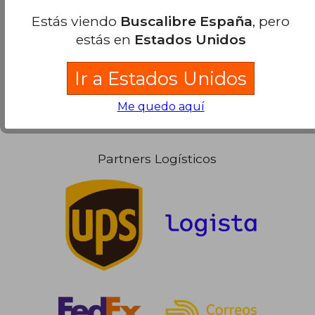
Ver más opiniones de clientes
Estás viendo
Buscalibre España
, pero
estás en
Estados Unidos
Ir a Estados Unidos
Me quedo aquí
Partners Logísticos