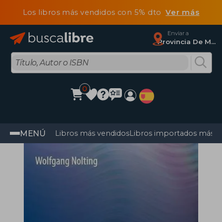
Los libros más vendidos con 5% dto
Ver más
Enviar a
Provincia De Madrid
0
MENÚ
Libros más vendidos
Libros importados más v