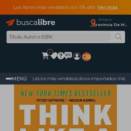
Los libros más vendidos con 5% dto
Ver más
Enviar a
Provincia De Madrid
0
MENÚ
Libros más vendidos
Libros importados más v