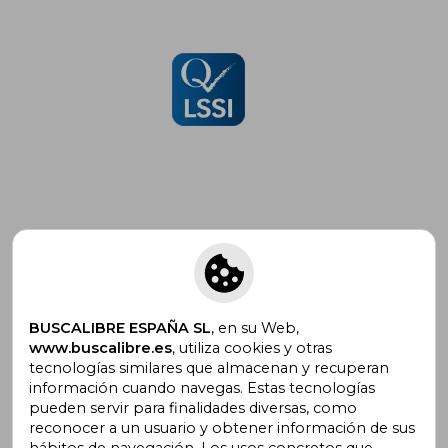
Suscríbete para recibir ofertas y
promociones
BUSCALIBRE ESPAÑA SL
, en su Web,
www.buscalibre.es
, utiliza cookies y otras
tecnologías similares que almacenan y recuperan
¿Necesitas ayuda?
información cuando navegas. Estas tecnologías
pueden servir para finalidades diversas, como
reconocer a un usuario y obtener información de sus
Ir a Centro de Soporte
hábitos de navegación. Los usos concretos que