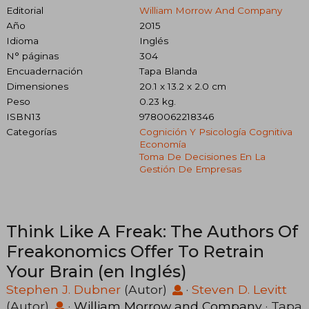
Editorial
William Morrow And Company
Año
2015
Idioma
Inglés
N° páginas
304
Encuadernación
Tapa Blanda
Dimensiones
20.1 x 13.2 x 2.0 cm
Peso
0.23 kg.
ISBN13
9780062218346
Categorías
Cognición Y Psicología Cognitiva
Economía
Toma De Decisiones En La
Gestión De Empresas
Think Like A Freak: The Authors Of
Freakonomics Offer To Retrain
Your Brain (en Inglés)
Stephen J. Dubner
(Autor)
·
Steven D. Levitt
(Autor)
·
William Morrow and Company
· Tapa