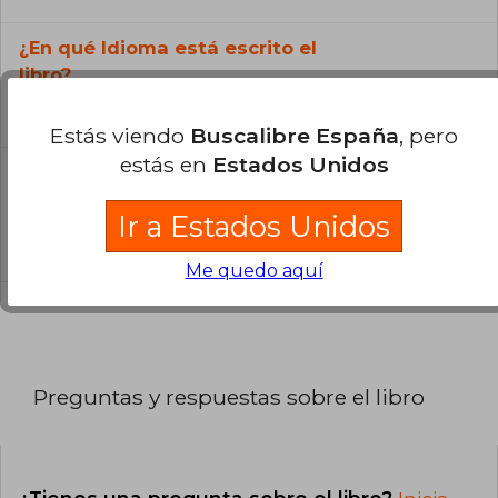
¿En qué Idioma está escrito el
libro?
El libro está escrito en Inglés.
Estás viendo
Buscalibre España
, pero
estás en
Estados Unidos
¿Cuál es la encuadernación de este libro?
Ir a Estados Unidos
La encuadernación de esta edición es Tapa
Blanda.
Me quedo aquí
Preguntas y respuestas sobre el libro