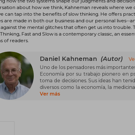
g how the two systems shape our judgments and decisions.
rsation about how we think, Kahneman reveals where we ca
 can tap into the benefits of slow thinking. He offers pract
s are made in both our business and our personal lives--a
against the mental glitches that often get us into trouble. T
 Thinking, Fast and Slow is a contemporary classic, an essen
ns of readers.
Daniel Kahneman
(Autor)
Ve
Uno de los pensadores más importantes
Economía por su trabajo pionero en psi
toma de decisiones. Sus ideas han ten
diversos como la economía, la medicina 
reunido la obra de su vida en un lib
Ver más
despacio.