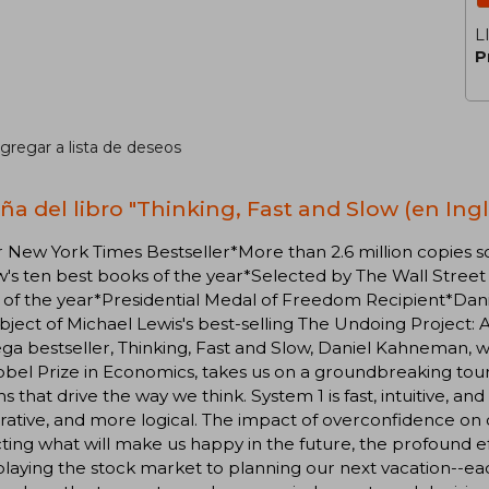
L
P
gregar a lista de deseos
ña del libro "Thinking, Fast and Slow (en Ingl
r New York Times Bestseller*More than 2.6 million copies
's ten best books of the year*Selected by The Wall Street 
 of the year*Presidential Medal of Freedom Recipient*Dan
bject of Michael Lewis's best-selling The Undoing Project:
ga bestseller, Thinking, Fast and Slow, Daniel Kahneman, 
bel Prize in Economics, takes us on a groundbreaking tour
s that drive the way we think. System 1 is fast, intuitive, a
rative, and more logical. The impact of overconfidence on co
ting what will make us happy in the future, the profound ef
laying the stock market to planning our next vacation--ea