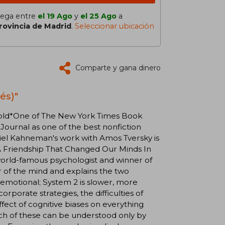
lega entre
el 19 Ago
y
el 25 Ago
a
rovincia de Madrid
.
Seleccionar ubicación
Comparte y gana dinero
és)"
 sold*One of The New York Times Book
Journal as one of the best nonfiction
iel Kahneman's work with Amos Tversky is
 A Friendship That Changed Our Minds In
world-famous psychologist and winner of
 of the mind and explains the two
nd emotional; System 2 is slower, more
rporate strategies, the difficulties of
fect of cognitive biases on everything
ch of these can be understood only by