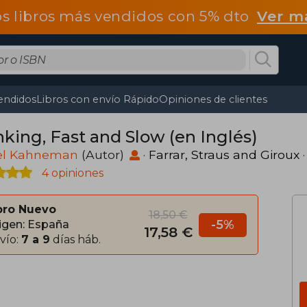
os libros más vendidos con 5% dto
Ver m
endidos
Libros con envío Rápido
Opiniones de clientes
nking, Fast and Slow (en Inglés)
el Kahneman
(Autor)
·
Farrar, Straus and Giroux
·
4 opiniones
bro Nuevo
18,50 €
-5%
igen: España
17,58 €
vío:
7 a 9
días háb.