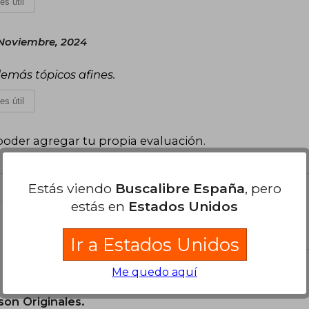
es útil
 Noviembre, 2024
demás tópicos afines.
es útil
poder agregar tu propia evaluación
.
Estás viendo
Buscalibre España
, pero
estás en
Estados Unidos
el libro
Ir a Estados Unidos
Me quedo aquí
son Originales.