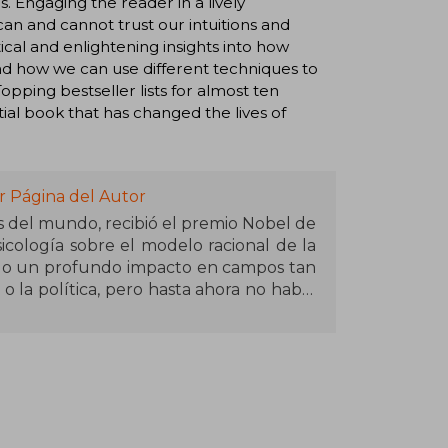
 Engaging the reader in a lively
n and cannot trust our intuitions and
ical and enlightening insights into how
nd how we can use different techniques to
opping bestseller lists for almost ten
tial book that has changed the lives of
r Página del Autor
 del mundo, recibió el premio Nobel de
cología sobre el modelo racional de la
ido un profundo impacto en campos tan
o la política, pero hasta ahora no había
ro. Es autor de Pensar rápido, pensar