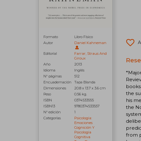
Formato
Libro Físico
A
Autor
Daniel Kahneman
Editorial
Farrar, Straus And
Giroux
Rese
Año
2013
Idioma
Inglés
*Majo
N° páginas
512
Review
Encuadernación
Tapa Blanda
books
Dimensiones
20.8 x 13.7 x 3.6 cm
the su
Peso
0.56 kg.
his me
ISBN
0374533555
ISBN13
9780374533557
the No
N° edición
1
system
Categorías
Psicología:
delibe
Emociones
predic
Cognición Y
Psicología
from p
Cognitiva