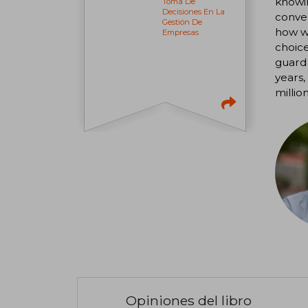
knowin
Toma De
Decisiones En La
conve
Gestión De
how we
Empresas
choice
guard 
years,
millio
Opiniones del libro