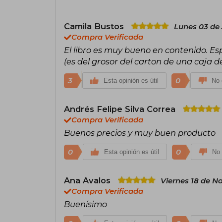
Camila Bustos
Lunes 03 de 
Compra Verificada
El libro es muy bueno en contenido. E
(es del grosor del carton de una caja d
3
0
Esta opinión es útil
No 
Andrés Felipe Silva Correa
Compra Verificada
Buenos precios y muy buen producto
0
0
Esta opinión es útil
No 
Ana Avalos
Viernes 18 de N
Compra Verificada
Buenísimo