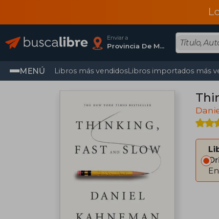
L
Enviar a
Provincia De Madrid
MENÚ
Libros más vendidos
Libros importados más v
Thi
Dani
Li
Or
En