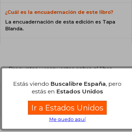
¿Cuál es la encuadernación de este libro?
La encuadernación de esta edición es Tapa
Blanda.
Preguntas y respuestas sobre el libro
Estás viendo
Buscalibre España
, pero
estás en
Estados Unidos
¿Tienes una pregunta sobre el libro?
Inicia
sesión
para poder agregar tu propia pregunta.
Ir a Estados Unidos
Me quedo aquí