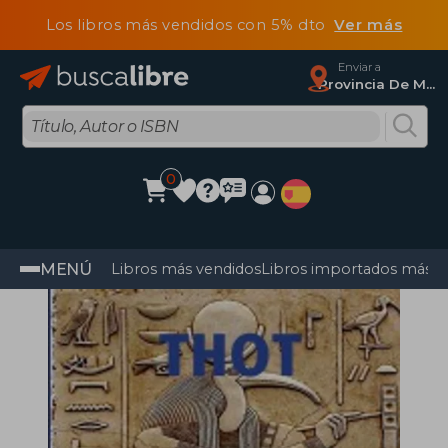
Los libros más vendidos con 5% dto
Ver más
Enviar a
Provincia De Madrid
0
MENÚ
Libros más vendidos
Libros importados más v