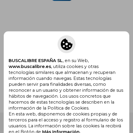
Suscríbete para recibir ofertas y
promociones
BUSCALIBRE ESPAÑA SL
, en su Web,
www.buscalibre.es
, utiliza cookies y otras
tecnologías similares que almacenan y recuperan
¿Necesitas ayuda?
información cuando navegas. Estas tecnologías
pueden servir para finalidades diversas, como
reconocer a un usuario y obtener información de sus
Ir a Centro de Soporte
hábitos de navegación. Los usos concretos que
hacemos de estas tecnologías se describen en la
información de la Política de Cookies.
En esta web, disponemos de cookies propias y de
terceros para el acceso y registro al formulario de los
Buscalibre España
. Calle Energía, 65, Nave 3 (08940),
usuarios. La información sobre las cookies la recibirá
Cornellà de Llobregat, Barcelona. Derechos Reservados.
en el Botón de
Más Información.