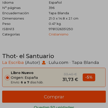
Idioma
Español
N° páginas
396
Encuadernación
Tapa Blanda
Dimensiones
21.0 x 14.8 x 2.1 cm
Peso
0.47 kg.
ISBN13
9781326351250
Categorías
Cristianismo
Thot- el Santuario
La Escriba
(Autor)
·
Lulu.com
· Tapa Blanda
Libro Nuevo
33,40 €
-5%
Origen: España
31,73 €
Envío:
6 a 7
días háb.
Comprar
Quedan 50 unidades