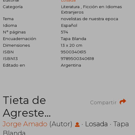
Categoría
Literatura , Ficción en Idiomas
Extranjeros
Tema
novelistas de nuestra epoca
Idioma
Español
N° páginas
574
Encuadernación
Tapa Blanda
Dimensiones
13 x 20 cm
ISBN
9500340615
ISBN13
9789500340618
Editado en
Argentina
Tieta de
Compartir
Agreste
Pastora de
Jorge Amado
(Autor)
·
Losada
· Tapa
Blanda