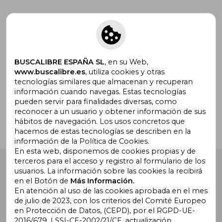
Suscríbete para recibir ofertas y
promociones
BUSCALIBRE ESPAÑA SL
, en su Web,
www.buscalibre.es
, utiliza cookies y otras
tecnologías similares que almacenan y recuperan
¿Necesitas ayuda?
información cuando navegas. Estas tecnologías
pueden servir para finalidades diversas, como
reconocer a un usuario y obtener información de sus
Ir a Centro de Soporte
hábitos de navegación. Los usos concretos que
hacemos de estas tecnologías se describen en la
información de la Política de Cookies.
En esta web, disponemos de cookies propias y de
terceros para el acceso y registro al formulario de los
Buscalibre España
. Calle Energía, 65, Nave 3 (08940),
usuarios. La información sobre las cookies la recibirá
Cornellà de Llobregat, Barcelona. Derechos Reservados.
en el Botón de
Más Información.
En atención al uso de las cookies aprobada en el mes
de julio de 2023, con los criterios del Comité Europeo
en Protección de Datos, (CEPD), por el RGPD-UE-
2016/679, LSSI-CE-2002/21/CE, actualización,