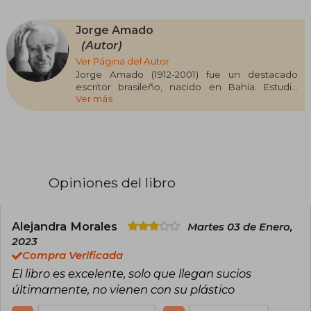
Jorge Amado
(Autor)
Ver Página del Autor
Jorge Amado (1912-2001) fue un destacado
escritor brasileño, nacido en Bahía. Estudió
Ver más
Derecho en Río de Janeiro, pero se dedicó
principalmente a la literatura y la política.
Miembro del Partido Comunista Brasileño, fue
elegido diputado y participó en la Asamblea
Nacional Constituyente. Debido a su activismo
político, sufrió exilios en Argentina, Uruguay,
Francia y Checoslovaquia.
Opiniones del libro
Su prolífica obra abarca novelas, relatos,
memorias, biografías, teatro y literatura infantil.
Entre sus títulos más destacados se encuentran
Alejandra Morales
Martes 03 de Enero,
"Gabriela, clavo y canela" (1958), "Doña Flor y sus
2023
dos maridos" (1966) y "Tienda de los milagros"
Compra Verificada
(1969). A lo largo de su carrera, recibió
El libro es excelente, solo que llegan sucios
reconocimientos como el Premio Jabuti y el
Premio Luís de Camões.
últimamente, no vienen con su plástico