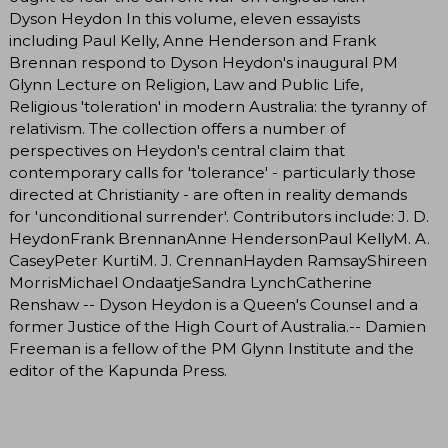
Dyson Heydon In this volume, eleven essayists
including Paul Kelly, Anne Henderson and Frank
Brennan respond to Dyson Heydon's inaugural PM
Glynn Lecture on Religion, Law and Public Life,
Religious 'toleration' in modern Australia: the tyranny of
relativism. The collection offers a number of
perspectives on Heydon's central claim that
contemporary calls for 'tolerance' - particularly those
directed at Christianity - are often in reality demands
for 'unconditional surrender'. Contributors include: J. D.
HeydonFrank BrennanAnne HendersonPaul KellyM. A.
CaseyPeter KurtiM. J. CrennanHayden RamsayShireen
MorrisMichael OndaatjeSandra LynchCatherine
Renshaw -- Dyson Heydon is a Queen's Counsel and a
former Justice of the High Court of Australia.-- Damien
Freeman is a fellow of the PM Glynn Institute and the
editor of the Kapunda Press.