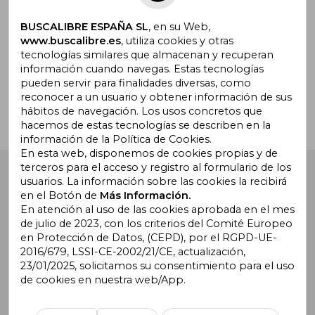
BUSCALIBRE ESPAÑA SL
, en su Web,
www.buscalibre.es
, utiliza cookies y otras
tecnologías similares que almacenan y recuperan
¿Necesitas ayuda?
información cuando navegas. Estas tecnologías
pueden servir para finalidades diversas, como
reconocer a un usuario y obtener información de sus
Ir a Centro de Soporte
hábitos de navegación. Los usos concretos que
hacemos de estas tecnologías se describen en la
información de la Política de Cookies.
En esta web, disponemos de cookies propias y de
terceros para el acceso y registro al formulario de los
Buscalibre España
. Calle Energía, 65, Nave 3 (08940),
usuarios. La información sobre las cookies la recibirá
Cornellà de Llobregat, Barcelona. Derechos Reservados.
en el Botón de
Más Información.
En atención al uso de las cookies aprobada en el mes
de julio de 2023, con los criterios del Comité Europeo
en Protección de Datos, (CEPD), por el RGPD-UE-
2016/679, LSSI-CE-2002/21/CE, actualización,
23/01/2025, solicitamos su consentimiento para el uso
de cookies en nuestra web/App.
Buscalibre Argentina
|
Buscalibre Chile
|
Buscalibre
Colombia
|
Buscalibre Ecuador
|
Buscalibre España
|
Buscalibre Uruguay
|
Buscalibre México
|
Buscalibre