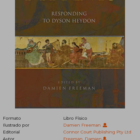
Formato
Libro Físico
Ilustrado por
Damien Freeman
Editorial
Connor Court Publishing Pty Ltd
Autor
Freeman, Damien