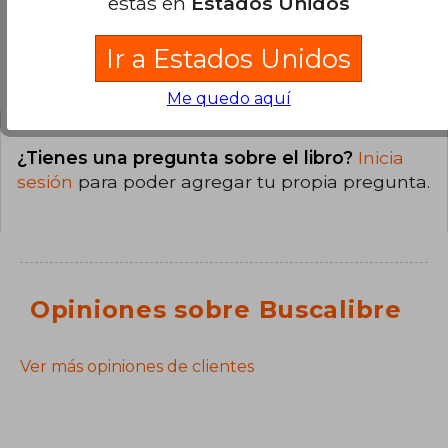
estás en
Estados Unidos
Ir a Estados Unidos
Preguntas y respuestas sobre el libro
Me quedo aquí
¿Tienes una pregunta sobre el libro?
Inicia
sesión
para poder agregar tu propia pregunta.
Opiniones sobre Buscalibre
Ver más opiniones de clientes