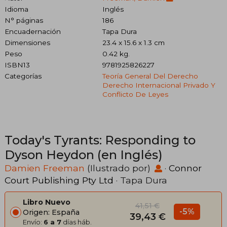
Idioma
Inglés
N° páginas
186
Encuadernación
Tapa Dura
Dimensiones
23.4 x 15.6 x 1.3 cm
Peso
0.42 kg.
ISBN13
9781925826227
Categorías
Teoría General Del Derecho
Derecho Internacional Privado Y
Conflicto De Leyes
Today's Tyrants: Responding to
Dyson Heydon (en Inglés)
Damien Freeman
(Ilustrado por)
·
Connor
Court Publishing Pty Ltd
· Tapa Dura
Libro Nuevo
41,51 €
-5%
Origen: España
39,43 €
Envío:
6 a 7
días háb.