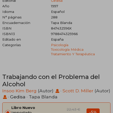
Editorial
Gedisa
Año
1997
Idioma
Español
N° páginas
288
Encuadernación
Tapa Blanda
ISBN
847432596X
ISBN13
9788474325966
Editado en
España
Categorías
Psicología
Toxicología Médica
Tratamiento Y Terapéutica
Trabajando con el Problema del
Alcohol
Insoo Kim Berg
(Autor)
·
Scott D. Miller
(Autor)
·
Gedisa
· Tapa Blanda
Libro Nuevo
22,43 €
-5%
Importado