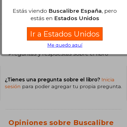
La encuadernación de esta edición es Tapa
Estás viendo
Buscalibre España
, pero
Blanda.
estás en
Estados Unidos
Ir a Estados Unidos
Me quedo aquí
Preguntas y respuestas sobre el libro
¿Tienes una pregunta sobre el libro?
Inicia
sesión
para poder agregar tu propia pregunta.
Opiniones sobre Buscalibre