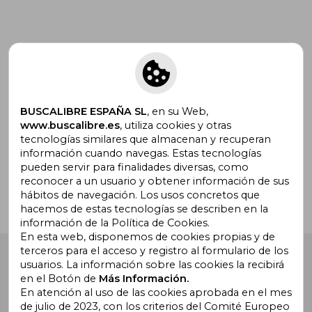
Suscríbete para recibir ofertas y
promociones
BUSCALIBRE ESPAÑA SL
, en su Web,
www.buscalibre.es
, utiliza cookies y otras
tecnologías similares que almacenan y recuperan
¿Necesitas ayuda?
información cuando navegas. Estas tecnologías
pueden servir para finalidades diversas, como
reconocer a un usuario y obtener información de sus
Ir a Centro de Soporte
hábitos de navegación. Los usos concretos que
hacemos de estas tecnologías se describen en la
información de la Política de Cookies.
En esta web, disponemos de cookies propias y de
terceros para el acceso y registro al formulario de los
Buscalibre España
. Calle Energía, 65, Nave 3 (08940),
usuarios. La información sobre las cookies la recibirá
Cornellà de Llobregat, Barcelona. Derechos Reservados.
en el Botón de
Más Información.
En atención al uso de las cookies aprobada en el mes
de julio de 2023, con los criterios del Comité Europeo