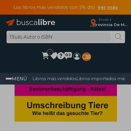
Los libros más vendidos con 5% dto
Ver más
Enviar a
Provincia De Madrid
0
MENÚ
Libros más vendidos
Libros importados más v