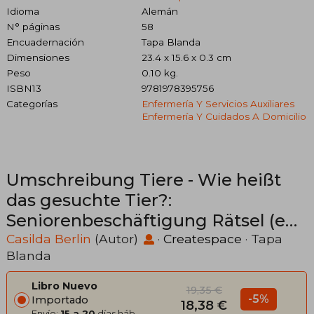
Idioma
Alemán
N° páginas
58
Encuadernación
Tapa Blanda
Dimensiones
23.4 x 15.6 x 0.3 cm
Peso
0.10 kg.
ISBN13
9781978395756
Categorías
Enfermería Y Servicios Auxiliares
Enfermería Y Cuidados A Domicilio
Umschreibung Tiere - Wie heißt
das gesuchte Tier?:
Seniorenbeschäftigung Rätsel (en
Alemán)
Casilda Berlin
(Autor)
·
Createspace
· Tapa
Blanda
Libro Nuevo
19,35 €
-5%
Importado
18,38 €
Envío:
15 a 20
días háb.