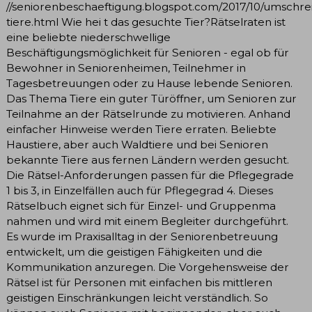
//seniorenbeschaeftigung.blogspot.com/2017/10/umschre
tiere.html Wie hei t das gesuchte Tier?Rätselraten ist
eine beliebte niederschwellige
Beschäftigungsmöglichkeit für Senioren - egal ob für
Bewohner in Seniorenheimen, Teilnehmer in
Tagesbetreuungen oder zu Hause lebende Senioren.
Das Thema Tiere ein guter Türöffner, um Senioren zur
Teilnahme an der Rätselrunde zu motivieren. Anhand
einfacher Hinweise werden Tiere erraten. Beliebte
Haustiere, aber auch Waldtiere und bei Senioren
bekannte Tiere aus fernen Ländern werden gesucht.
Die Rätsel-Anforderungen passen für die Pflegegrade
1 bis 3, in Einzelfällen auch für Pflegegrad 4. Dieses
Rätselbuch eignet sich für Einzel- und Gruppenma
nahmen und wird mit einem Begleiter durchgeführt.
Es wurde im Praxisalltag in der Seniorenbetreuung
entwickelt, um die geistigen Fähigkeiten und die
Kommunikation anzuregen. Die Vorgehensweise der
Rätsel ist für Personen mit einfachen bis mittleren
geistigen Einschränkungen leicht verständlich. So