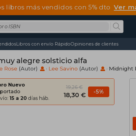
os libros más vendidos con 5% dto
Ver m
endidos
Libros con envío Rápido
Opiniones de clientes
uy alegre solsticio alfa
e Rose
(Autor)
·
Lee Savino
(Autor)
·
Midnight
bro Nuevo
19,26 €
-5%
portado
18,30 €
vío:
15 a 20
días háb.