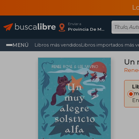
L
Enviar a
Provincia De Madrid
MENÚ
Libros más vendidos
Libros importados más v
Un m
Rene
Li
Im
En