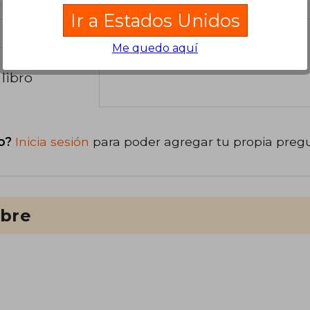
Ir a Estados Unidos
Me quedo aquí
libro
o?
Inicia sesión
para poder agregar tu propia preg
ibre