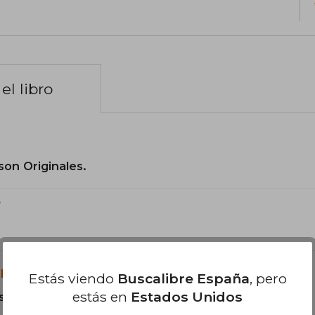
el libro
son Originales.
?
libro?
Estás viendo
Buscalibre España
, pero
estás en
Estados Unidos
s Tapa Blanda.