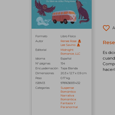
A
Formato
Libro Físico
Autor
Renee Rose
Rese
Lee Savino
Editorial
Midnight
Es dic
Romance, LLC
cuando
Idioma
Español
Comple
N° páginas
154
Encuadernación
Tapa Blanda
hacerl
Dimensiones
20.3 x 12.7 x 0.9 cm
Peso
0.17 kg.
ISBN13
9781636931432
Categorías
Suspense
Romántico
Narrativa
Romántica:
Fantasía Y
Paranormal