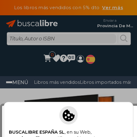
Los libros más vendidos con 5% dto
Ver más
Enviar a
Provincia De Madrid
0
MENÚ
Libros más vendidos
Libros importados más v
Estás viendo
Buscalibre España
, pero
estás en
Estados Unidos
BUSCALIBRE ESPAÑA SL
, en su Web,