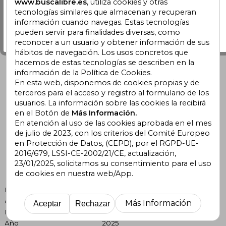
www.buscalibre.es
, utiliza cookies y otras
tecnologías similares que almacenan y recuperan
Ir a Estados Unidos
información cuando navegas. Estas tecnologías
pueden servir para finalidades diversas, como
Me quedo aquí
reconocer a un usuario y obtener información de sus
hábitos de navegación. Los usos concretos que
hacemos de estas tecnologías se describen en la
información de la Política de Cookies.
En esta web, disponemos de cookies propias y de
terceros para el acceso y registro al formulario de los
usuarios. La información sobre las cookies la recibirá
en el Botón de
Más Información.
En atención al uso de las cookies aprobada en el mes
de julio de 2023, con los criterios del Comité Europeo
en Protección de Datos, (CEPD), por el RGPD-UE-
2016/679, LSSI-CE-2002/21/CE, actualización,
23/01/2025, solicitamos su consentimiento para el uso
de cookies en nuestra web/App.
Formato
Libro Físico
Autor
Sarah J. Maas
Más Información
Aceptar
Rechazar
Editorial
Crossbooks
Año
2025