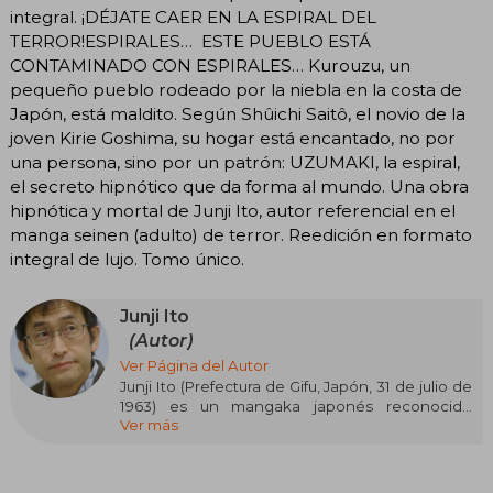
integral. ¡DÉJATE CAER EN LA ESPIRAL DEL
TERROR!ESPIRALES… ESTE PUEBLO ESTÁ
CONTAMINADO CON ESPIRALES… Kurouzu, un
pequeño pueblo rodeado por la niebla en la costa de
Japón, está maldito. Según Shûichi Saitô, el novio de la
joven Kirie Goshima, su hogar está encantado, no por
una persona, sino por un patrón: UZUMAKI, la espiral,
el secreto hipnótico que da forma al mundo. Una obra
hipnótica y mortal de Junji Ito, autor referencial en el
manga seinen (adulto) de terror. Reedición en formato
integral de lujo. Tomo único.
Junji Ito
(Autor)
Ver Página del Autor
Junji Ito (Prefectura de Gifu, Japón, 31 de julio de
1963) es un mangaka japonés reconocido
Ver más
internacionalmente por su aporte singular al
género del terror, con historias que combinan
lo macabro, lo surrealista y lo inquietante. Su
estilo, caracterizado por un detallismo gráfico