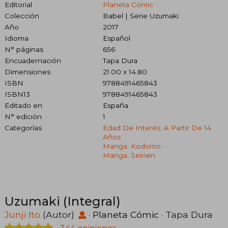
Editorial
Planeta Cómic
Colección
Babel | Serie Uzumaki
Año
2017
Idioma
Español
N° páginas
656
Encuadernación
Tapa Dura
Dimensiones
21.00 x 14.80
ISBN
9788491465843
ISBN13
9788491465843
Editado en
España
N° edición
1
Categorías
Edad De Interés: A Partir De 14
Años
Manga: Kodomo
Manga: Seinen
Uzumaki (Integral)
Junji Ito
(Autor)
·
Planeta Cómic
· Tapa Dura