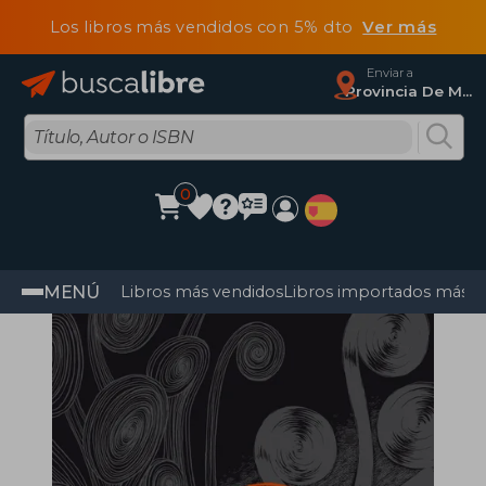
Los libros más vendidos con 5% dto
Ver más
Enviar a
Provincia De Madrid
0
MENÚ
Libros más vendidos
Libros importados más v