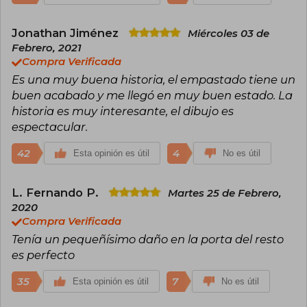
elogia por su habilidad para transformar lo
cotidiano en terrorífico y por su capacidad para
Jonathan Jiménez
Miércoles 03 de
conectar con los miedos más profundos de la
audiencia. Aunque de carácter discreto,
Febrero, 2021
continúa desarrollando nuevas historias,
Compra Verificada
reafirmándose como uno de los creadores más
Es una muy buena historia, el empastado tiene un
leídos y admirados dentro del horror gráfico
buen acabado y me llegó en muy buen estado. La
contemporáneo.
historia es muy interesante, el dibujo es
espectacular.
42
4
Esta opinión es útil
No es útil
L. Fernando P.
Martes 25 de Febrero,
2020
Compra Verificada
Tenía un pequeñísimo daño en la porta del resto
es perfecto
35
7
Esta opinión es útil
No es útil