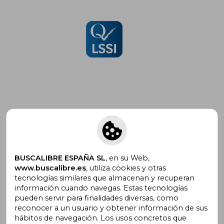
Suscríbete para recibir ofertas y
promociones
BUSCALIBRE ESPAÑA SL
, en su Web,
www.buscalibre.es
, utiliza cookies y otras
tecnologías similares que almacenan y recuperan
¿Necesitas ayuda?
información cuando navegas. Estas tecnologías
pueden servir para finalidades diversas, como
reconocer a un usuario y obtener información de sus
Ir a Centro de Soporte
hábitos de navegación. Los usos concretos que