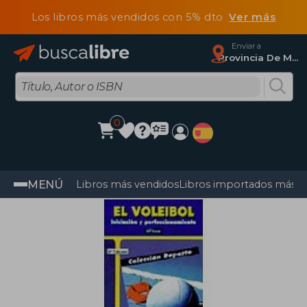
Los libros más vendidos con 5% dto
Ver más
Enviar a
Provincia De Madrid
0
MENÚ
Libros más vendidos
Libros importados más v