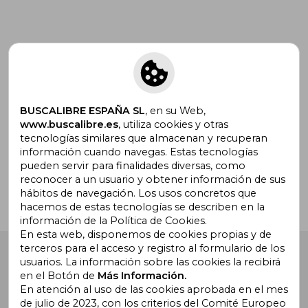
Suscríbete para recibir ofertas y
promociones
BUSCALIBRE ESPAÑA SL
, en su Web,
www.buscalibre.es
, utiliza cookies y otras
tecnologías similares que almacenan y recuperan
¿Necesitas ayuda?
información cuando navegas. Estas tecnologías
pueden servir para finalidades diversas, como
reconocer a un usuario y obtener información de sus
Ir a Centro de Soporte
hábitos de navegación. Los usos concretos que
hacemos de estas tecnologías se describen en la
información de la Política de Cookies.
En esta web, disponemos de cookies propias y de
terceros para el acceso y registro al formulario de los
Buscalibre España
. Calle Energía, 65, Nave 3 (08940),
usuarios. La información sobre las cookies la recibirá
Cornellà de Llobregat, Barcelona. Derechos Reservados.
en el Botón de
Más Información.
En atención al uso de las cookies aprobada en el mes
de julio de 2023, con los criterios del Comité Europeo