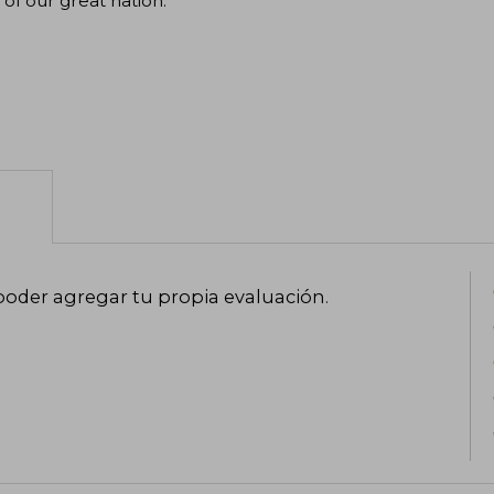
 of our great nation.
poder agregar tu propia evaluación
.