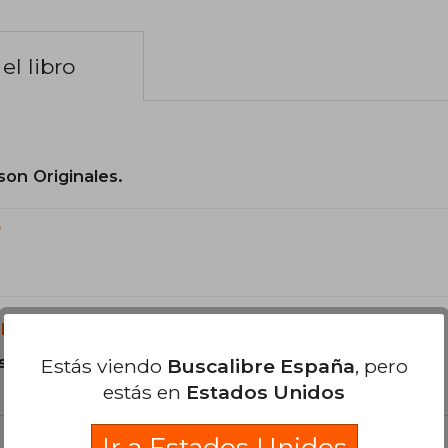
el libro
son Originales.
?
libro?
s Tapa Blanda.
Estás viendo
Buscalibre España
, pero
estás en
Estados Unidos
Ir a Estados Unidos