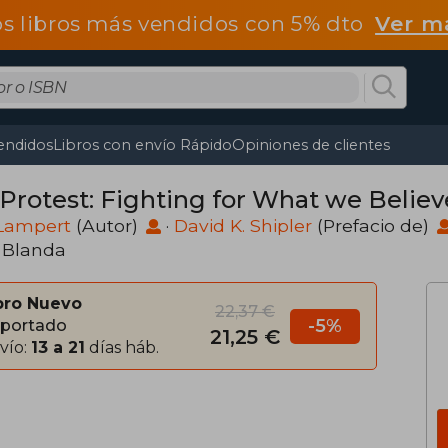
os libros más vendidos con 5% dto
Ver m
endidos
Libros con envío Rápido
Opiniones de clientes
Protest: Fighting for What we Believe
 Lampert
(Autor)
·
David K. Shipler
(Prefacio de)
 Blanda
bro Nuevo
22,37 €
-5%
portado
21,25 €
vío:
13 a 21
días háb.