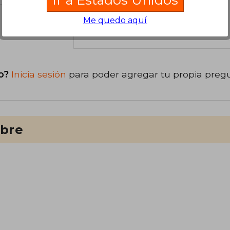
Me quedo aquí
libro
o?
Inicia sesión
para poder agregar tu propia preg
ibre