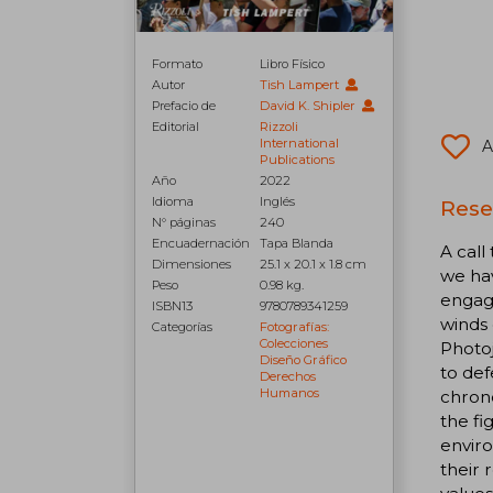
Formato
Libro Físico
Autor
Tish Lampert
Prefacio de
David K. Shipler
Editorial
Rizzoli
International
A
Publications
Año
2022
Idioma
Inglés
Rese
N° páginas
240
Encuadernación
Tapa Blanda
A call
Dimensiones
25.1 x 20.1 x 1.8 cm
we hav
Peso
0.98 kg.
engag
ISBN13
9780789341259
winds 
Categorías
Fotografías:
Colecciones
Photoj
Diseño Gráfico
to def
Derechos
Humanos
chrono
the fi
enviro
their 