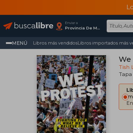
L
Enviar a
Provincia De Madrid
MENÚ
Libros más vendidos
Libros importados más v
We 
Tish
Tapa
Li
Im
En