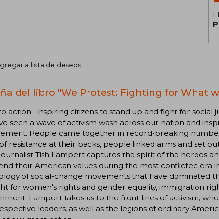
L
P
gregar a lista de deseos
ña del libro "We Protest: Fighting for What we
 to action--inspiring citizens to stand up and fight for social j
e seen a wave of activism wash across our nation and insp
ement. People came together in record-breaking numbers
of resistance at their backs, people linked arms and set o
ournalist Tish Lampert captures the spirit of the heroes and 
end their American values during the most conflicted era i
logy of social-change movements that have dominated the 
ght for women's rights and gender equality, immigration rights
nment. Lampert takes us to the front lines of activism, 
respective leaders, as well as the legions of ordinary Amer