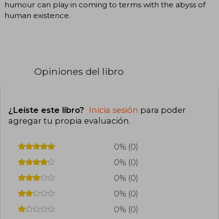
humour can play in coming to terms with the abyss of
human existence.
Opiniones del libro
¿Leíste este libro?
Inicia sesión
para poder
agregar tu propia evaluación
.
0% (0)
0% (0)
0% (0)
0% (0)
0% (0)