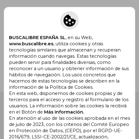
Suscríbete para recibir ofertas y
promociones
BUSCALIBRE ESPAÑA SL
, en su Web,
www.buscalibre.es
, utiliza cookies y otras
tecnologías similares que almacenan y recuperan
¿Necesitas ayuda?
información cuando navegas. Estas tecnologías
pueden servir para finalidades diversas, como
reconocer a un usuario y obtener información de sus
Ir a Centro de Soporte
hábitos de navegación. Los usos concretos que
hacemos de estas tecnologías se describen en la
información de la Política de Cookies.
En esta web, disponemos de cookies propias y de
terceros para el acceso y registro al formulario de los
Buscalibre España
. Calle Energía, 65, Nave 3 (08940),
usuarios. La información sobre las cookies la recibirá
Cornellà de Llobregat, Barcelona. Derechos Reservados.
en el Botón de
Más Información.
En atención al uso de las cookies aprobada en el mes
de julio de 2023, con los criterios del Comité Europeo
en Protección de Datos, (CEPD), por el RGPD-UE-
2016/679, LSSI-CE-2002/21/CE, actualización,