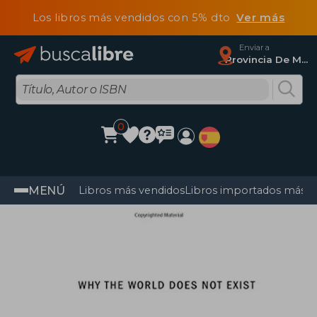
Los libros más vendidos con 5% dto
Ver más
Enviar a
Provincia De Madrid
0
MENÚ
Libros más vendidos
Libros importados más v