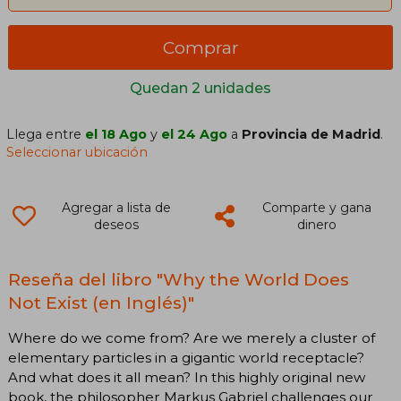
Comprar
Quedan 2 unidades
Llega entre
el 18 Ago
y
el 24 Ago
a
Provincia de Madrid
.
Seleccionar ubicación
Agregar a lista de
Comparte y gana
deseos
dinero
Reseña del libro "Why the World Does
Not Exist (en Inglés)"
Where do we come from? Are we merely a cluster of
elementary particles in a gigantic world receptacle?
And what does it all mean? In this highly original new
book, the philosopher Markus Gabriel challenges our