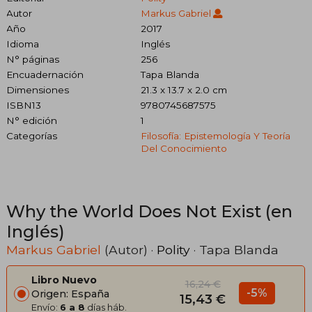
Autor
Markus Gabriel
Año
2017
Idioma
Inglés
N° páginas
256
Encuadernación
Tapa Blanda
Dimensiones
21.3 x 13.7 x 2.0 cm
ISBN13
9780745687575
N° edición
1
Categorías
Filosofía: Epistemología Y Teoría
Del Conocimiento
Why the World Does Not Exist (en
Inglés)
Markus Gabriel
(Autor) ·
Polity
· Tapa Blanda
Libro Nuevo
16,24 €
-5%
Origen: España
15,43 €
Envío:
6 a 8
días háb.