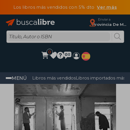
Los libros más vendidos con 5% dto
Ver más
Enviar a
Provincia De Madrid
0
MENÚ
Libros más vendidos
Libros importados más v