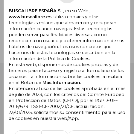
BUSCALIBRE ESPAÑA SL
, en su Web,
www.buscalibre.es
, utiliza cookies y otras
tecnologías similares que almacenan y recuperan
¿Necesitas ayuda?
información cuando navegas. Estas tecnologías
pueden servir para finalidades diversas, como
reconocer a un usuario y obtener información de sus
Ir a Centro de Soporte
hábitos de navegación. Los usos concretos que
hacemos de estas tecnologías se describen en la
información de la Política de Cookies.
En esta web, disponemos de cookies propias y de
terceros para el acceso y registro al formulario de los
Buscalibre España
. Calle Energía, 65, Nave 3 (08940),
usuarios. La información sobre las cookies la recibirá
Cornellà de Llobregat, Barcelona. Derechos Reservados.
en el Botón de
Más Información.
En atención al uso de las cookies aprobada en el mes
de julio de 2023, con los criterios del Comité Europeo
en Protección de Datos, (CEPD), por el RGPD-UE-
2016/679, LSSI-CE-2002/21/CE, actualización,
23/01/2025, solicitamos su consentimiento para el uso
de cookies en nuestra web/App.
Buscalibre Argentina
|
Buscalibre Chile
|
Buscalibre
Colombia
|
Buscalibre Ecuador
|
Buscalibre España
|
Buscalibre Uruguay
|
Buscalibre México
|
Buscalibre