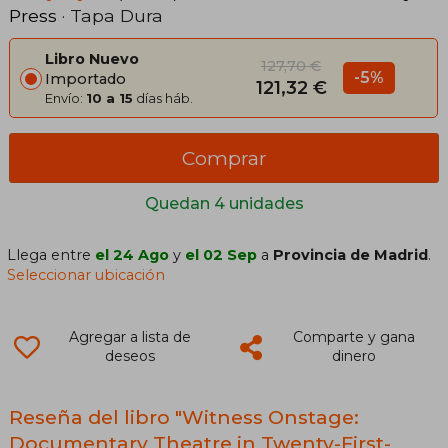
Press
· Tapa Dura
Libro Nuevo
127,70 €
-5%
Importado
121,32 €
Envío:
10 a 15
días háb.
Comprar
Quedan 4 unidades
Llega entre
el 24 Ago
y
el 02 Sep
a
Provincia de Madrid
.
Seleccionar ubicación
Agregar a lista de
Comparte y gana
deseos
dinero
Reseña del libro "Witness Onstage:
Documentary Theatre in Twenty-First-