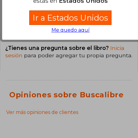
estás en
Estados Unidos
Ir a Estados Unidos
Preguntas y respuestas sobre el libro
Me quedo aquí
¿Tienes una pregunta sobre el libro?
Inicia
sesión
para poder agregar tu propia pregunta.
Opiniones sobre Buscalibre
Ver más opiniones de clientes