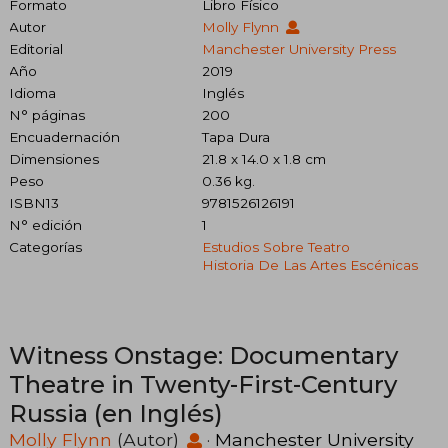
Formato
Libro Físico
Autor
Molly Flynn
Editorial
Manchester University Press
Año
2019
Idioma
Inglés
N° páginas
200
Encuadernación
Tapa Dura
Dimensiones
21.8 x 14.0 x 1.8 cm
Peso
0.36 kg.
ISBN13
9781526126191
N° edición
1
Categorías
Estudios Sobre Teatro
Historia De Las Artes Escénicas
Witness Onstage: Documentary
Theatre in Twenty-First-Century
Russia (en Inglés)
Molly Flynn
(Autor)
·
Manchester University