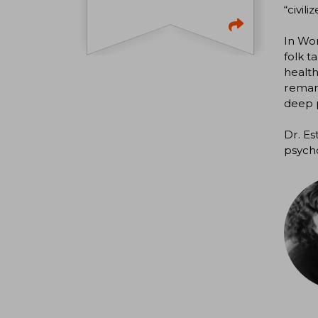
“civil
In Wom
folk t
health
remark
deep 
Dr. Es
psycho