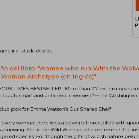
L
P
gregar a lista de deseos
ña del libro "Women who run With the Wolves
 Woman Archetype (en Inglés)"
RK TIMES BESTSELLER • More than 2.7 million copies sold! 
is tough, smart and untamed in women.”—The Washington
club pick for Emma Watson’s Our Shared Shelf
 every woman there lives a powerful force, filled with good i
s knowing. She is the Wild Woman, who represents the inst
ered species. For though the gifts of wildish nature belong 