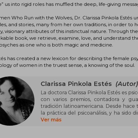
ize” us into rigid roles has muffled the deep, life-giving mess
en Who Run with the Wolves, Dr. Clarissa Pinkola Estés unfol
ales, and stories, many from her own traditions, in order t
y, visionary attributes of this instinctual nature. Through t
able book, we retrieve, examine, love, and understand th
psyches as one who is both magic and medicine.
tés has created a new lexicon for describing the female psyche
logy of women in the truest sense, a knowing of the soul.
Clarissa Pinkola Estés
(Autor)
La doctora Clarissa Pinkola Estés es ps
con varios premios, contadora y gua
tradición latinoamericana. Desde hace t
la práctica del psicoanálisis, y ha sido 
for Education and Research en Estados 
Ver más
que corren con los lobos, que cautivó 
hace tres décadas, creó una nueva