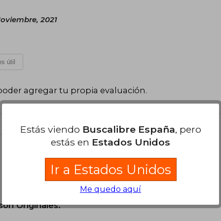
Noviembre, 2021
s útil
poder agregar tu propia evaluación
.
Estás viendo
Buscalibre España
, pero
estás en
Estados Unidos
el libro
Ir a Estados Unidos
Me quedo aquí
son Originales.