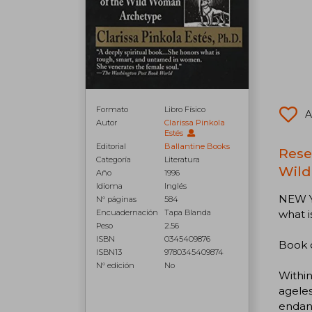
Formato
Libro Físico
A
Autor
Clarissa Pinkola
Estés
Editorial
Ballantine Books
Rese
Categoría
Literatura
Wild
Año
1996
Idioma
Inglés
NEW YO
N° páginas
584
what 
Encuadernación
Tapa Blanda
Peso
2.56
ISBN
0345409876
Book 
ISBN13
9780345409874
N° edición
No
Within
ageles
endang