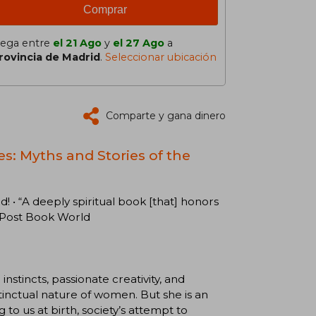
Comprar
lega entre
el 21 Ago
y
el 27 Ago
a
rovincia de Madrid
.
Seleccionar ubicación
Comparte y gana dinero
: Myths and Stories of the
• “A deeply spiritual book [that] honors
 Post Book World
nstincts, passionate creativity, and
inctual nature of women. But she is an
to us at birth, society’s attempt to