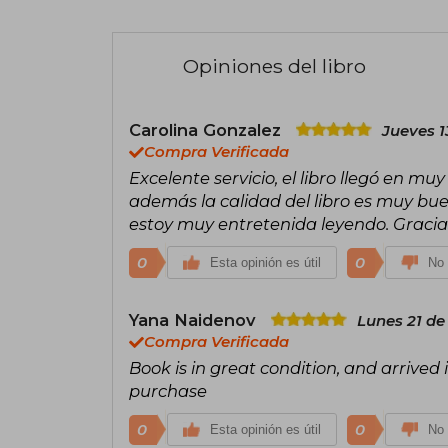
Opiniones del libro
Carolina Gonzalez
Jueves 1
Compra Verificada
Excelente servicio, el libro llegó en m
además la calidad del libro es muy buena
estoy muy entretenida leyendo. Gracia
0
0
Esta opinión es útil
No 
Yana Naidenov
Lunes 21 de
Compra Verificada
Book is in great condition, and arrived
purchase
0
0
Esta opinión es útil
No 