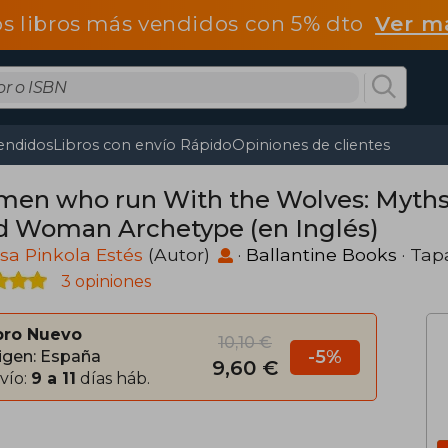
os libros más vendidos con 5% dto
Ver m
endidos
Libros con envío Rápido
Opiniones de clientes
en who run With the Wolves: Myths a
d Woman Archetype (en Inglés)
ssa Pinkola Estés
(Autor)
·
Ballantine Books
· Tap
3 opiniones
bro Nuevo
10,10 €
-5%
igen: España
9,60 €
vío:
9 a 11
días háb.