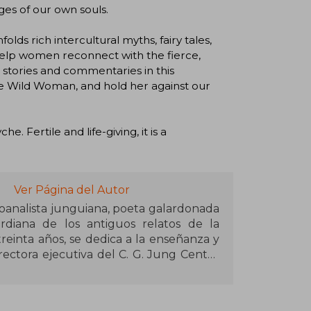
ages of our own souls.
ds rich intercultural myths, fairy tales,
o help women reconnect with the fierce,
he stories and commentaries in this
e Wild Woman, and hold her against our
. Fertile and life-giving, it is a
Ver Página del Autor
icoanalista junguiana, poeta galardonada
rdiana de los antiguos relatos de la
reinta años, se dedica a la enseñanza y
directora ejecutiva del C. G. Jung Center
Unidos. Su mítico best seller, Mujeres
a millones de lectores en todo el mundo
 psicología femenina que lleva al