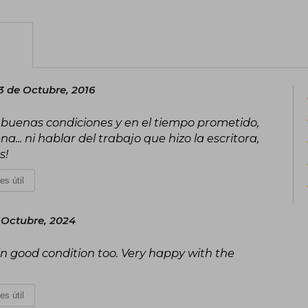
conocimiento del alma a través de su es
también es autora de El jardinero fiel.
3 de Octubre, 2016
uy buenas condiciones y en el tiempo prometido,
... ni hablar del trabajo que hizo la escritora,
s!
es útil
 Octubre, 2024
 in good condition too. Very happy with the
es útil