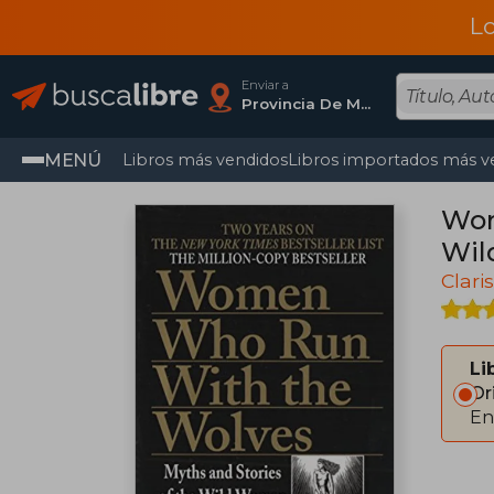
L
Enviar a
Provincia De Madrid
MENÚ
Libros más vendidos
Libros importados más v
Wom
Wil
Clari
Li
Or
En