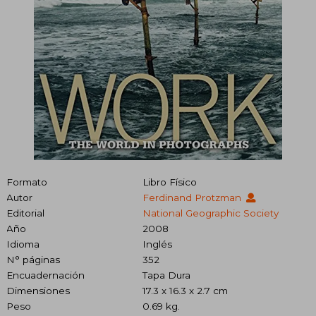
Formato
Libro Físico
Autor
Ferdinand Protzman
Editorial
National Geographic Society
Año
2008
Idioma
Inglés
N° páginas
352
Encuadernación
Tapa Dura
Dimensiones
17.3 x 16.3 x 2.7 cm
Peso
0.69 kg.