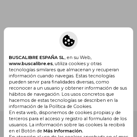
Suscríbete para recibir ofertas y
promociones
BUSCALIBRE ESPAÑA SL
, en su Web,
www.buscalibre.es
, utiliza cookies y otras
tecnologías similares que almacenan y recuperan
¿Necesitas ayuda?
información cuando navegas. Estas tecnologías
pueden servir para finalidades diversas, como
reconocer a un usuario y obtener información de sus
Ir a Centro de Soporte
hábitos de navegación. Los usos concretos que
hacemos de estas tecnologías se describen en la
información de la Política de Cookies.
En esta web, disponemos de cookies propias y de
terceros para el acceso y registro al formulario de los
Buscalibre España
. Calle Energía, 65, Nave 3 (08940),
usuarios. La información sobre las cookies la recibirá
Cornellà de Llobregat, Barcelona. Derechos Reservados.
en el Botón de
Más Información.
En atención al uso de las cookies aprobada en el mes