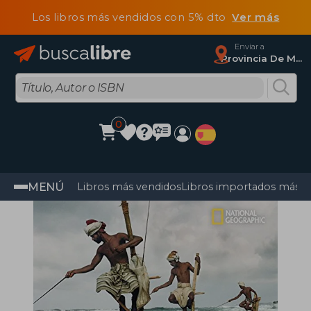
Los libros más vendidos con 5% dto
Ver más
Enviar a
Provincia De Madrid
0
MENÚ
Libros más vendidos
Libros importados más v