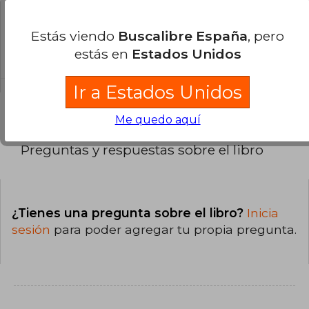
¿Cuál es la encuadernación de este libro?
Estás viendo
Buscalibre España
, pero
La encuadernación de esta edición es Tapa
estás en
Estados Unidos
Dura.
Ir a Estados Unidos
Me quedo aquí
Preguntas y respuestas sobre el libro
¿Tienes una pregunta sobre el libro?
Inicia
sesión
para poder agregar tu propia pregunta.