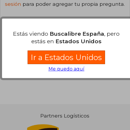
sesión
para poder agregar tu propia pregunta.
Estás viendo
Buscalibre España
, pero
Opiniones sobre Buscalibre
estás en
Estados Unidos
Ir a Estados Unidos
Ver más opiniones de clientes
Me quedo aquí
Partners Logísticos