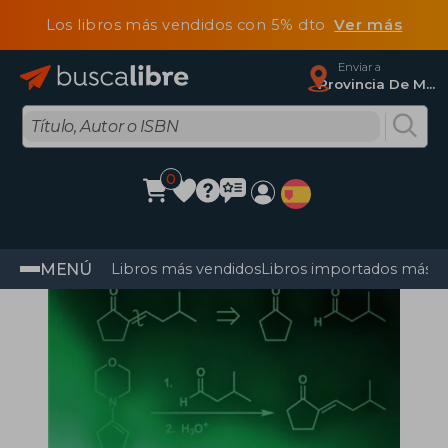
Los libros más vendidos con 5% dto
Ver más
Enviar a
Provincia De Madrid
0
MENÚ
Libros más vendidos
Libros importados más v