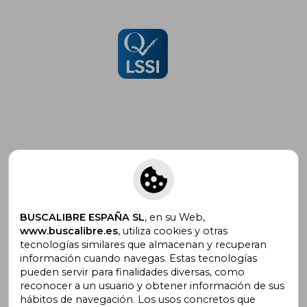
Suscríbete para recibir ofertas y
promociones
BUSCALIBRE ESPAÑA SL
, en su Web,
www.buscalibre.es
, utiliza cookies y otras
tecnologías similares que almacenan y recuperan
¿Necesitas ayuda?
información cuando navegas. Estas tecnologías
pueden servir para finalidades diversas, como
reconocer a un usuario y obtener información de sus
Ir a Centro de Soporte
hábitos de navegación. Los usos concretos que