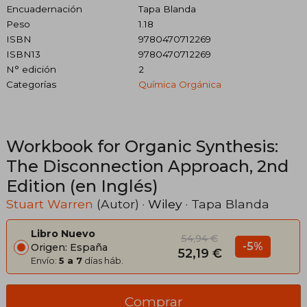
Encuadernación
Tapa Blanda
Peso
1.18
ISBN
9780470712269
ISBN13
9780470712269
N° edición
2
Categorías
Química Orgánica
Workbook for Organic Synthesis:
The Disconnection Approach, 2nd
Edition (en Inglés)
Stuart Warren
(Autor) ·
Wiley
· Tapa Blanda
Libro Nuevo
54,94 €
-5%
Origen: España
52,19 €
Envío:
5 a 7
días háb.
Comprar