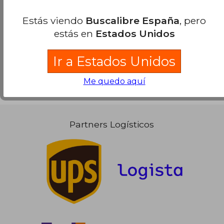
Estás viendo
Buscalibre España
, pero
Ver más opiniones de clientes
estás en
Estados Unidos
Ir a Estados Unidos
Me quedo aquí
Partners Logísticos