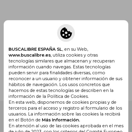
Suscríbete para recibir ofertas y
promociones
BUSCALIBRE ESPAÑA SL
, en su Web,
www.buscalibre.es
, utiliza cookies y otras
tecnologías similares que almacenan y recuperan
¿Necesitas ayuda?
información cuando navegas. Estas tecnologías
pueden servir para finalidades diversas, como
reconocer a un usuario y obtener información de sus
Ir a Centro de Soporte
hábitos de navegación. Los usos concretos que
hacemos de estas tecnologías se describen en la
información de la Política de Cookies.
En esta web, disponemos de cookies propias y de
terceros para el acceso y registro al formulario de los
Buscalibre España
. Calle Energía, 65, Nave 3 (08940),
usuarios. La información sobre las cookies la recibirá
Cornellà de Llobregat, Barcelona. Derechos Reservados.
en el Botón de
Más Información.
En atención al uso de las cookies aprobada en el mes
de julio de 2023, con los criterios del Comité Europeo