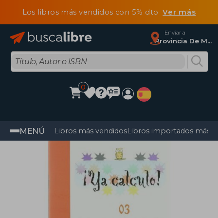
Los libros más vendidos con 5% dto
Ver más
Enviar a
Provincia De Madrid
0
MENÚ
Libros más vendidos
Libros importados más v