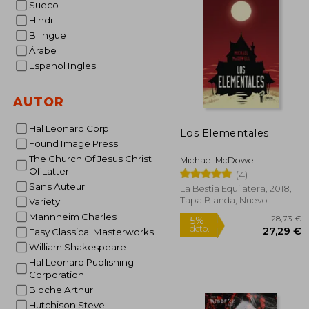
Sueco
5%
dcto.
Hindi
9
Bilingue
Árabe
Espanol Ingles
AUTOR
Hal Leonard Corp
Los Elementales
Found Image Press
The Church Of Jesus Christ
Michael McDowell
Of Latter
(4)
Sans Auteur
La Bestia Equilatera, 2018,
Tapa Blanda, Nuevo
Variety
Mannheim Charles
Easy Classical Masterworks
William Shakespeare
Hal Leonard Publishing
Corporation
Bloche Arthur
Hutchison Steve