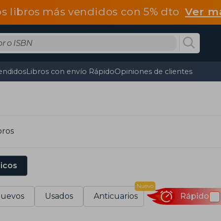
os libros más vendidos con 5% dto
Ver m
endidos
Libros con envío Rápido
Opiniones de clientes
bros
sicos
Nuevo
uevos
Usados
Anticuarios
Rápido