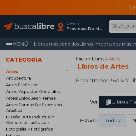
L
Enviar a
Provincia De Madrid
MENÚ
Libros más vendidos
Libros importados más v
Inicio
Libros
Artes
CATEGORÍA
Libros de Artes
Artes
Arquitectura
Encontramos 384.327 Li
Artes Escénicas
Artes: Aspectos Generales
Artes: Enfoques Y Temas
Ver:
Libros Fí
Artes: Formas De Expresión
Artística
Diseño, Arte Industrial Y
Estado:
Todos
N
Comercial, Ilustración
Fotografía Y Fotógrafos
Música