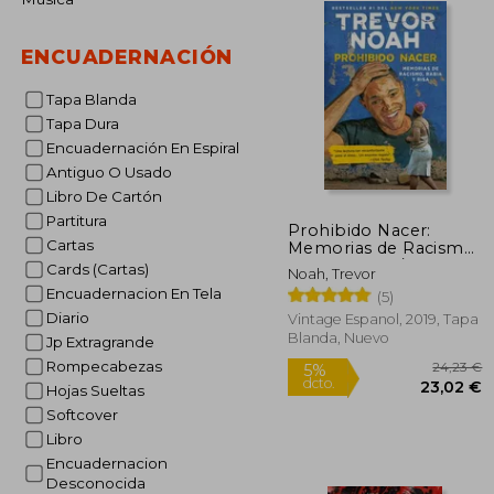
ENCUADERNACIÓN
Tapa Blanda
Tapa Dura
Encuadernación En Espiral
Antiguo O Usado
Libro De Cartón
Partitura
Prohibido Nacer:
Cartas
Memorias de Racismo,
Rabia Y Risa. / Born a
Cards (Cartas)
Noah, Trevor
Crime: Stories from a
Encuadernacion En Tela
(5)
South African
Childhood: Memorias
Diario
Vintage Espanol, 2019, Tapa
de Racismo, Rabia Y
Blanda, Nuevo
Jp Extragrande
Risa.
Rompecabezas
Hojas Sueltas
Softcover
Libro
2
Encuadernacion
5%
dcto.
23
Desconocida