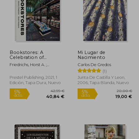
7,07 €
14,38 €
5%
5%
dcto.
dcto.
,72 €
13,66 €
Bookstores: A
Mi Lugar de
Celebration of
Nacimiento
Independent
Friedrichs, Horst A. ;
Carlos De Gredos
Booksellers (en
Husband, Stuart
(1)
Inglés)
Prestel Publishing, 2021, 1
Junta De Castilla Y Leon,
Edición, Tapa Dura, Nuevo
2006, Tapa Blanda, Nuevo