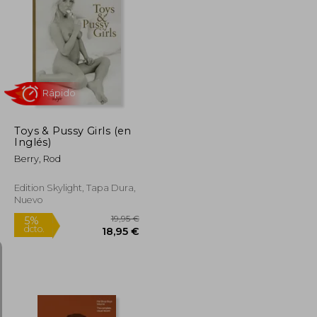
32,29 €
22,00 €
5%
dcto.
30,67 €
20,90 €
Toys & Pussy Girls (en
Inglés)
Berry, Rod
Edition Skylight, Tapa Dura,
Nuevo
Rápido