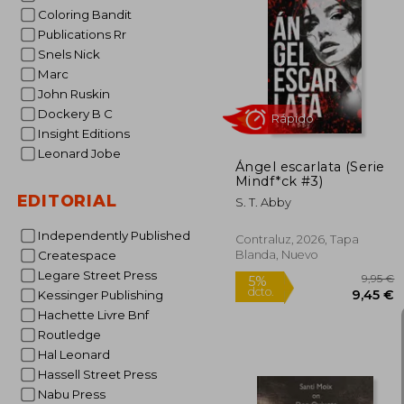
Coloring Bandit
Publications Rr
2
5%
Snels Nick
dcto.
27
Marc
John Ruskin
Dockery B C
Insight Editions
Leonard Jobe
Ángel escarlata (Serie
Mindf*ck #3)
EDITORIAL
S. T. Abby
Independently Published
Contraluz, 2026, Tapa
Blanda, Nuevo
Createspace
Legare Street Press
Kessinger Publishing
Rápido
Hachette Livre Bnf
Routledge
Hal Leonard
Hassell Street Press
Nabu Press