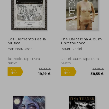
Los Elementos de la
The Barcelona Album:
8,00 €
42,99 €
Musica
Unretouched
5%
5%
sensuality -
dcto.
dcto.
,60 €
40,84 €
Martineau Jason
Bauer, Daniel
Photographs by
Daniel Bauer (en
Inglés)
Ilus Books, Tapa Dura,
Daniel Bauer, Tapa Dura,
Nuevo
Nuevo