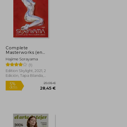
11,49 €
50,00 €
5%
dcto.
10,92 €
47,50 €
Complete
Masterworks (en
Inglés)
Hajime Sorayama
(1)
Edition Skylight, 2021, 2
Edición, Tapa Blanda,
Nuevo