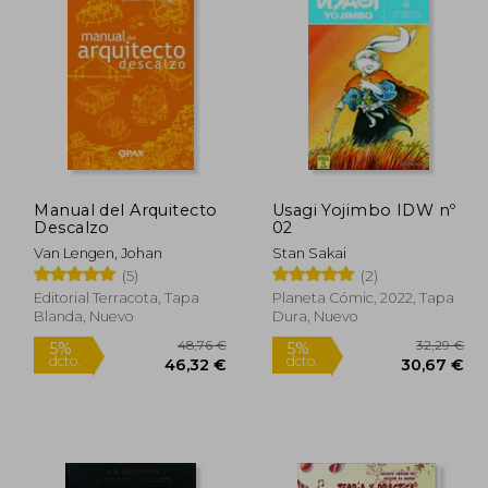
9,95 €
23,03 €
5%
5%
dcto.
dcto.
,45 €
21,88 €
Manual del Arquitecto
Usagi Yojimbo IDW nº
Descalzo
02
Van Lengen, Johan
Stan Sakai
(5)
(2)
Editorial Terracota, Tapa
Planeta Cómic, 2022, Tapa
Blanda, Nuevo
Dura, Nuevo