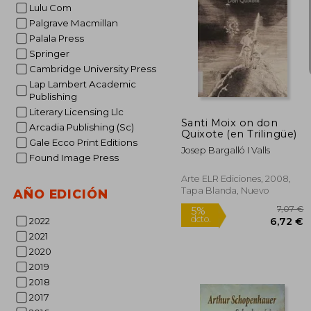
Lulu Com
Palgrave Macmillan
Palala Press
Springer
5%
Cambridge University Press
dcto.
9
Lap Lambert Academic
Publishing
Literary Licensing Llc
Santi Moix on don
Arcadia Publishing (Sc)
Quixote (en Trilingüe)
Gale Ecco Print Editions
Josep Bargalló I Valls
Found Image Press
Arte ELR Ediciones, 2008,
Tapa Blanda, Nuevo
AÑO EDICIÓN
2022
2021
2020
2019
2018
2017