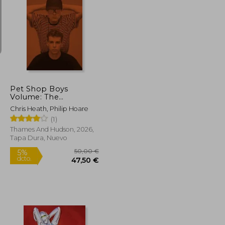
34,80 €
19,95 €
5%
dcto.
33,06 €
18,95 €
Pet Shop Boys
Volume: The
complete visual
Chris Heath, Philip Hoare
record (Hardback) (en
(1)
Inglés)
Thames And Hudson, 2026,
Tapa Dura, Nuevo