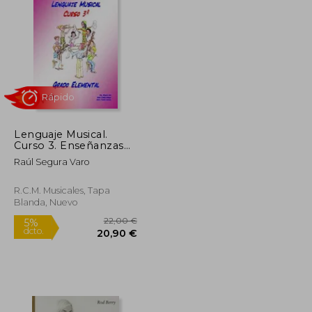
43,29 €
11,24 €
5%
dcto.
41,13 €
10,68 €
Lenguaje Musical.
Curso 3. Enseñanzas
Elementales
Raúl Segura Varo
R.C.M. Musicales, Tapa
Blanda, Nuevo
Rápido