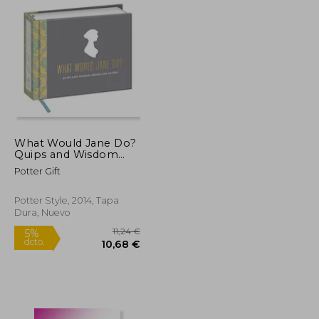
What Would Jane Do?
Quips and Wisdom
From Jane Austen (en
Potter Gift
Inglés)
Potter Style, 2014, Tapa
Dura, Nuevo