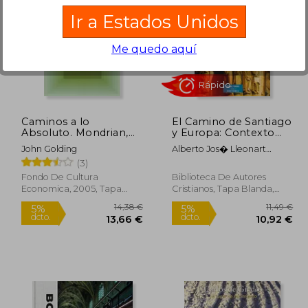
Ir a Estados Unidos
Me quedo aquí
9,95 €
70,69 €
5%
5%
dcto.
dcto.
,45 €
67,15 €
Caminos a lo
El Camino de Santiago
Absoluto. Mondrian,
y Europa: Contexto
Malévich, Kandinsky,
Historico y Raices
John Golding
Alberto Jos� Lleonart
Pollock, Newman,
Cristianas
Ams�Lem
(3)
Rothko y Still
Fondo De Cultura
Biblioteca De Autores
Economica, 2005, Tapa
Cristianos, Tapa Blanda,
Blanda, Nuevo
Nuevo
Rápido