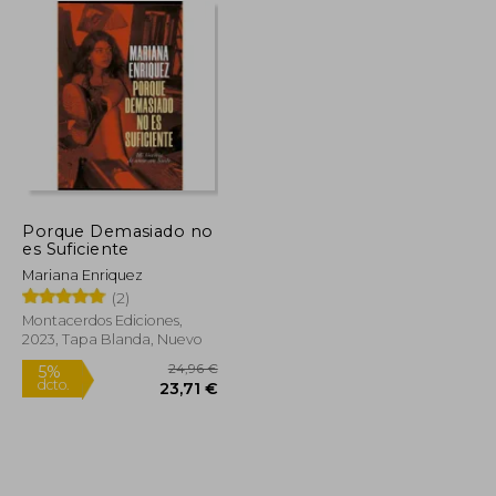
Porque Demasiado no
es Suficiente
Mariana Enriquez
(2)
Montacerdos Ediciones,
2023, Tapa Blanda, Nuevo
39,36 €
24,96 €
5%
dcto.
37,39 €
23,71 €