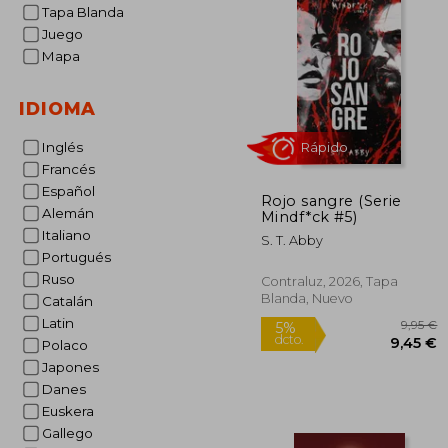
Tapa Blanda
Juego
Mapa
IDIOMA
Inglés
Francés
Español
Rojo sangre (Serie
Alemán
Mindf*ck #5)
Italiano
S. T. Abby
Portugués
Rápido
Ruso
Contraluz, 2026, Tapa
Blanda, Nuevo
Catalán
Latin
Polaco
Japones
Danes
Euskera
Gallego