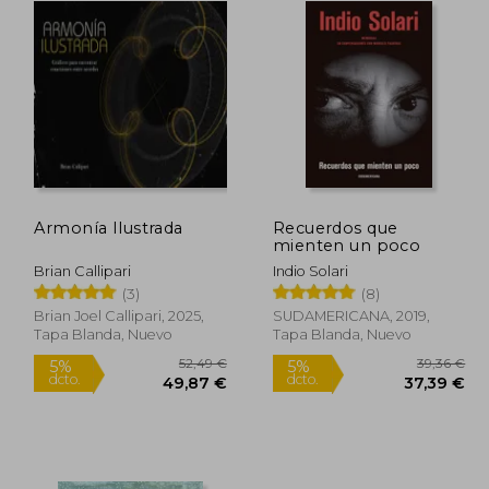
Armonía Ilustrada
Recuerdos que
mienten un poco
Brian Callipari
Indio Solari
(3)
(8)
Brian Joel Callipari, 2025,
SUDAMERICANA, 2019,
Tapa Blanda, Nuevo
Tapa Blanda, Nuevo
4,23 €
52,49 €
5%
5%
dcto.
dcto.
,02 €
49,87 €