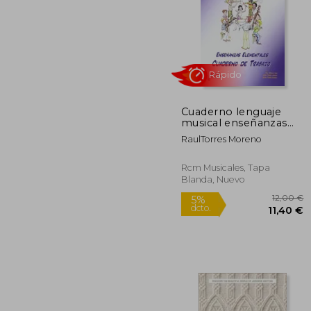
Cuaderno lenguaje
musical enseñanzas
5%
elementales. Curso 4
dcto.
7
RaulTorres Moreno
Rcm Musicales, Tapa
Blanda, Nuevo