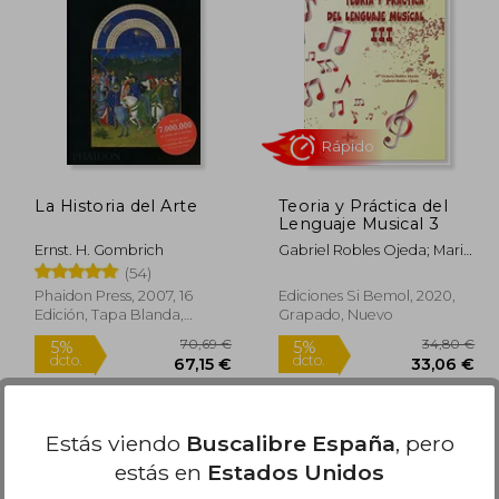
8,73 €
48,76 €
5%
5%
dcto.
dcto.
,29 €
46,32 €
La Historia del Arte
Teoria y Práctica del
Lenguaje Musical 3
Ernst. H. Gombrich
Gabriel Robles Ojeda; Maria
Victoria Robles
(54)
Mart&Iacute;N
Phaidon Press, 2007, 16
Ediciones Si Bemol, 2020,
Edición, Tapa Blanda,
Grapado, Nuevo
Nuevo
Rápido
Estás viendo
Buscalibre España
, pero
estás en
Estados Unidos