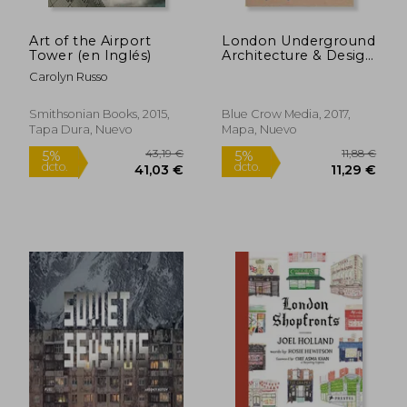
Art of the Airport
London Underground
Tower (en Inglés)
Architecture & Design
map (en Inglés)
Carolyn Russo
Smithsonian Books, 2015,
Blue Crow Media, 2017,
Tapa Dura, Nuevo
Mapa, Nuevo
18,00 €
45,55
5%
5%
dcto.
dcto.
17,10 €
43,28