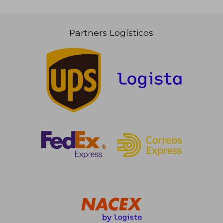
14,00 €
36,27
5%
5%
dcto.
dcto.
13,30 €
34,45
Partners Logísticos