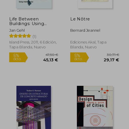
17,17 €
32,80
5%
5%
dcto.
dcto.
16,31 €
31,16
Life Between
Le Nôtre
Buildings: Using
Public Space (en
Jan Gehl
Bernard Jeannel
Inglés)
(1)
Island Press, 2011, 6 Edición,
Ediciones Akal, Tapa
Tapa Blanda, Nuevo
Blanda, Nuevo
Rápido