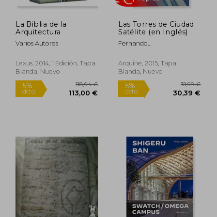
La Biblia de la
Las Torres de Ciudad
Arquitectura
Satélite (en Inglés)
Varios Autores
Fernando
Gort&Aacute;Zar
Lexus, 2014, 1 Edición, Tapa
Arquine, 2015, Tapa
Blanda, Nuevo
Blanda, Nuevo
47,50 €
30,71
5%
5%
dcto.
dcto.
45,13 €
29,17