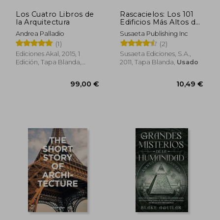
Los Cuatro Libros de
Rascacielos: Los 101
la Arquitectura
Edificios Más Altos del
Mundo
Andrea Palladio
Susaeta Publishing Inc
(1)
(2)
Ediciones Akal, 2015, 1
Susaeta Ediciones, S.A.,
Edición, Tapa Blanda,
2011, Tapa Blanda,
Usado
Usado
31,19 €
24,99
5%
5%
dcto.
dcto.
29,63 €
23,74