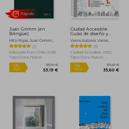
Juan Grimm (en
Ciudad Accesible:
Bilingüe)
Guías de diseño y
accesibilidad universal
Mitzi Rojas, Juan Grimm,
Varios Autores; Varios
Mathias Klotz, Aniket
Autores
(1)
(5)
Bhagwat, Claudia Pertuzé
Ediciones Puro Chile, 2018,
Ciudad Accesible, 2023,
Tapa Dura, Nuevo
Tapa Dura, Nuevo
Rápido