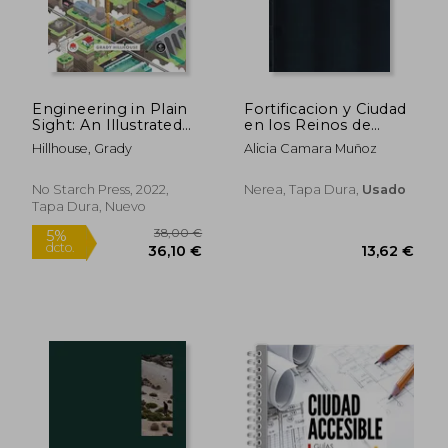
Engineering in Plain
Fortificacion y Ciudad
Sight: An Illustrated
en los Reinos de
Field Guide to the
Felipe ii
Hillhouse, Grady
Alicia Camara Muñoz
Constructed
Environment (en
Inglés)
No Starch Press, 2022,
Nerea, Tapa Dura,
Usado
Tapa Dura, Nuevo
38,00 €
5%
dcto.
36,10 €
13,62