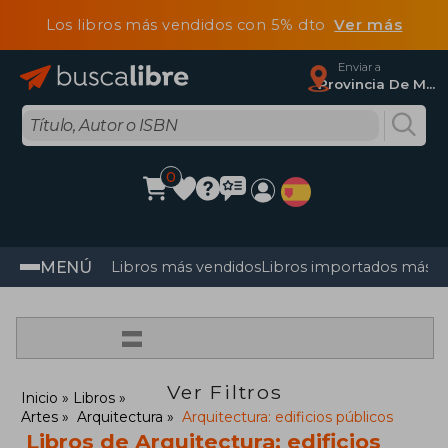
Los libros más vendidos con 5% dto
Ver más
Enviar a
Provincia De Madrid
0
MENÚ
Libros más vendidos
Libros importados más v
=
Ver Filtros
Inicio
Libros
Artes
Arquitectura
Arquitectura: edificios públicos
Libros de Arquitectura: edificios