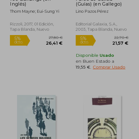
56,25 €
125,00
5%
5%
Inglés)
(Guías) (en Gallego)
dcto.
dcto.
53,44 €
118,75
Thom Mayne; Eui-Sung Yi
Lino Pazos Pérez
Rizzoli, 2017, 01 Edición,
Editorial Galaxia, S.A.,
Tapa Blanda, Nuevo
2003, Tapa Blanda, Nuevo
Disponible
Usado
en Buen Estado a
19,55 €
.
Comprar Usado