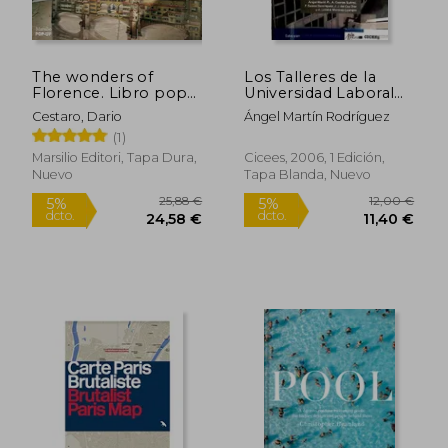
The wonders of
Los Talleres de la
37,49 €
71,88
5%
5%
Florence. Libro pop-
Universidad Laboral
dcto.
dcto.
35,62 €
68,29
up. Ediz. illustrata
de Gijón
Cestaro, Dario
Ángel Martín Rodríguez
(Libri illustrati) (en
(1)
Inglés)
Marsilio Editori, Tapa Dura,
Cicees, 2006, 1 Edición,
Nuevo
Tapa Blanda, Nuevo