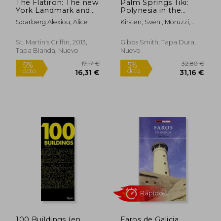
The Flatiron: The new
Palm Springs Tiki:
York Landmark and
Polynesia in the
the Incomparable
Desert (en Inglés)
Sparberg Alexiou, Alice
Kirsten, Sven ; Moruzzi,
City That Arose With
Peter ; Shag
it (en Inglés)
St. Martin's Griffin, 2013,
Gibbs Smith, Tapa Dura,
Tapa Blanda, Nuevo
Nuevo
Rápido
100 Buildings (en
Faros de Galicia