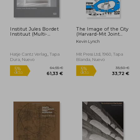
55,99 €
37,47
5%
5%
dcto.
dcto.
53,19 €
35,60
Institut Jules Bordet
The Image of the City
Instituut (Multi-
(Harvard-Mit Joint
Lingual Edition)
Center for Urban
Kevin Lynch
Studies Series) (en
Inglés)
Hatje Cantz Verlag,, Tapa
Mit Press Ltd, 1960, Tapa
Dura, Nuevo
Blanda, Nuevo