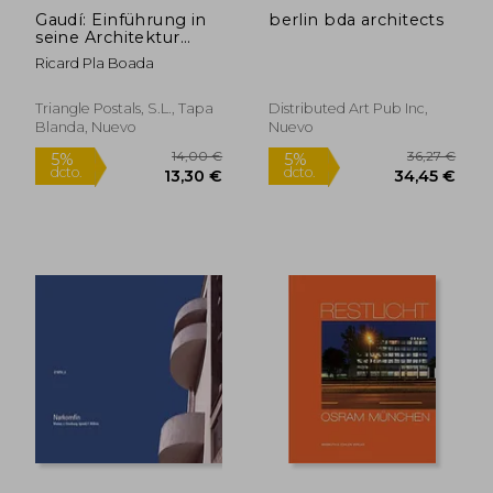
Gaudí: Einführung in
berlin bda architects
seine Architektur
(Sèrie 4)
Ricard Pla Boada
Triangle Postals, S.L., Tapa
Distributed Art Pub Inc,
Blanda, Nuevo
Nuevo
67,26 €
5%
dcto.
63,90 €
35,00