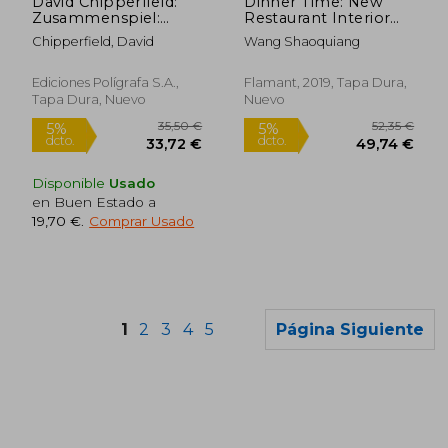
David Chipperfield:
Dinner Time: New
Zusammenspiel:
Restaurant Interior
Ernsting Service
Design (en Inglés)
Chipperfield, David
Wang Shaoquiang
Center (en Inglés)
Ediciones Polígrafa S.A.,
Flamant, 2019, Tapa Dura,
Tapa Dura, Nuevo
Nuevo
Disponible
Usado
en Buen Estado a
19,70 €
.
Comprar Usado
Rápido
1
2
3
4
5
Página Siguiente