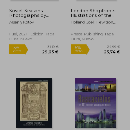
Soviet Seasons:
London Shopfronts:
Photographs by
Illustrations of the
Arseniy Kotov (en
City's Best-Loved
Arseniy Kotov
Holland, Joel ; Hewitson,
Inglés)
Spots (en Inglés)
Rosie ; Khan, Asma
Fuel, 2021, 1 Edición, Tapa
Prestel Publishing, Tapa
Dura, Nuevo
Dura, Nuevo
43,19 €
11,8
5%
5%
dcto.
dcto.
41,03 €
11,29