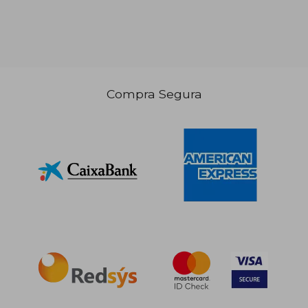
45,50 €
58,43
5%
5%
dcto.
dcto.
43,23 €
55,51
Compra Segura