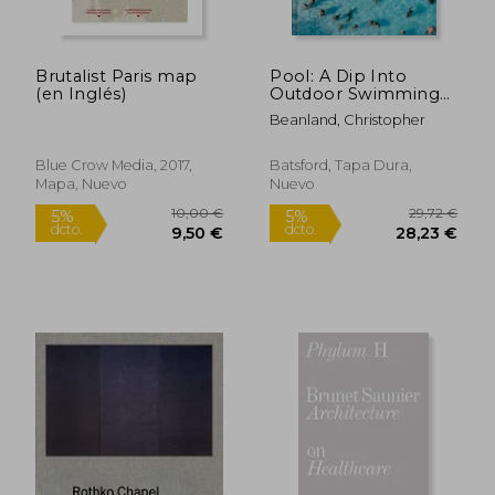
Brutalist Paris map
Pool: A Dip Into
(en Inglés)
Outdoor Swimming
Pools: The History,
Beanland, Christopher
Design and People
25,88 €
12,00
5%
5%
Behind Them (en
dcto.
dcto.
24,58 €
11,40
Inglés)
Blue Crow Media, 2017,
Batsford, Tapa Dura,
Mapa, Nuevo
Nuevo