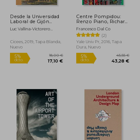
Desde la Universidad
Centre Pompidou:
Laboral de Gijón
Renzo Piano, Richard
Hacia la Ciudad de la
Rogers, and the
Luc Vallina-Victorero
Francesco Dal Co
Cultura
Making of a Modern
Sanchez
(2)
Monument (en
Inglés)
Cicees, 2019, Tapa Blanda,
Yale Univ Pr, 2016, Tapa
Nuevo
Dura, Nuevo
50,89 €
63,93
5%
5%
dcto.
dcto.
48,35 €
60,73