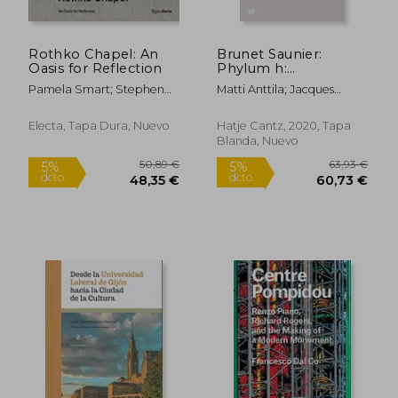
Rothko Chapel: An
Brunet Saunier:
Oasis for Reflection
Phylum h:
Architecture on
Pamela Smart; Stephen
Matti Anttila; Jacques
Healthcare (en
Fox
L&Eacute;Vy Bencheton;
Inglés)
J&Eacute;R&Ocirc;Me
Electa, Tapa Dura, Nuevo
Hatje Cantz, 2020, Tapa
Brunet; Marita
Blanda, Nuevo
10,00 €
29,72
5%
5%
Per&Auml;L&Auml;; Kean
dcto.
dcto.
9,50 €
28,23
Walmsley; Ren&Eacute;
Zarag&Uuml;Eta; Gerold
Zimmerli