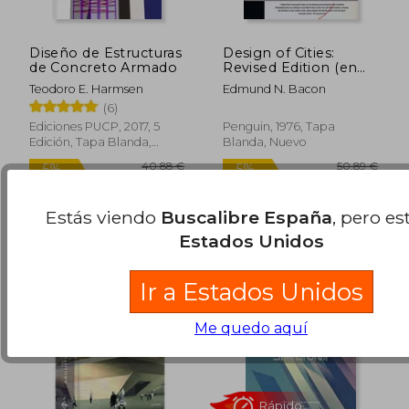
Diseño de Estructuras
Design of Cities:
de Concreto Armado
Revised Edition (en
27,80 €
22,70
5%
5%
Inglés)
Teodoro E. Harmsen
Edmund N. Bacon
dcto.
dcto.
26,41 €
21,57
(6)
Ediciones PUCP, 2017, 5
Penguin, 1976, Tapa
Edición, Tapa Blanda,
Blanda, Nuevo
Nuevo
Estás viendo
Buscalibre España
, pero es
Estados Unidos
Ir a Estados Unidos
Me quedo aquí