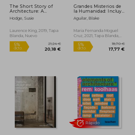
The Short Story of
Grandes Misterios de
Architecture: A
la Humanidad: Incluye
Pocket Guide to key
2 Libros en 1 - Teorías
Hodge, Susie
Aguilar, Blake
Styles, Buildings,
de Conspiración que
Elements & Materials
han Impactado al
(en Inglés)
Mundo, las
Laurence King, 2019, Tapa
Maria Fernanda Moguel
Sociedades Secretas
Blanda, Nuevo
Cruz, 2021, Tapa Blanda,
más Misteriosas.
Nuevo
99,00 €
10,49