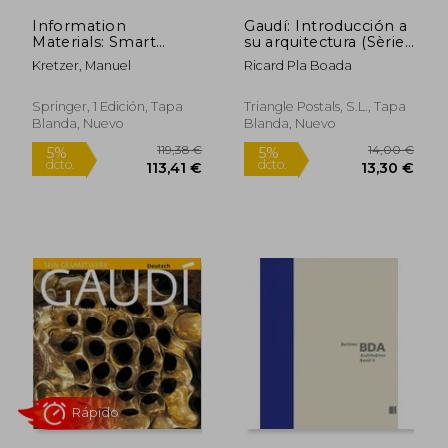
Information
Gaudí: Introducción a
Materials: Smart
su arquitectura (Sèrie
Materials for Adaptive
4)
Kretzer, Manuel
Ricard Pla Boada
Architecture (en
Inglés)
Springer, 1 Edición, Tapa
Triangle Postals, S.L., Tapa
Blanda, Nuevo
Blanda, Nuevo
52,40
5%
dcto.
16,00 €
49,78