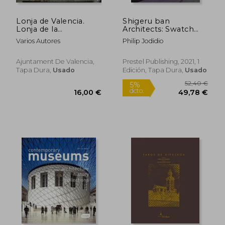
Lonja de Valencia.
Shigeru ban
Lonja de la
Architects: Swatch
Humanidad
and Omega Campus
Varios Autores
Philip Jodidio
(en Inglés)
Ajuntament De Valencia,
Prestel Publishing, 2021, 1
Tapa Dura,
Usado
Edición, Tapa Dura,
Usado
40,88 €
50,89
5%
5%
dcto.
dcto.
38,84 €
48,35