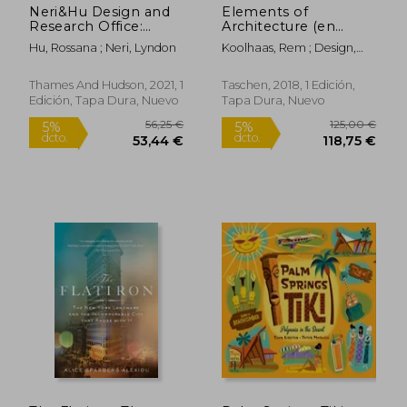
Neri&Hu Design and
Elements of
Research Office:
Architecture (en
Thresholds: Space,
Inglés)
Hu, Rossana ; Neri, Lyndon
Koolhaas, Rem ; Design,
Time and Practice (en
Harvard Graduate School
Inglés)
Of ; Trüby, Stephan
Thames And Hudson, 2021, 1
Taschen, 2018, 1 Edición,
Edición, Tapa Dura, Nuevo
Tapa Dura, Nuevo
21,24 €
18,70
5%
5%
dcto.
dcto.
20,18 €
17,77