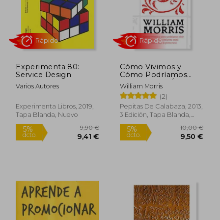
Experimenta 80:
Cómo Vivimos y
Service Design
Cómo Podríamos
Vivir: Trabajo Útil o
Varios Autores
William Morris
Esfuerzo Inútil: El
Rápido
Rápido
(2)
Arte Bajo la
Plutocracia
Experimenta Libros, 2019,
Pepitas De Calabaza, 2013,
Tapa Blanda, Nuevo
3 Edición, Tapa Blanda,
Nuevo
9,90 €
10,00
5%
5%
dcto.
dcto.
9,41 €
9,50