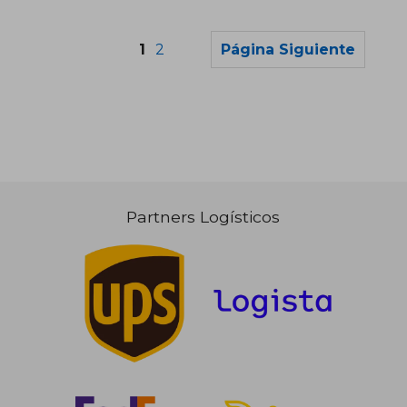
Rápido
1
2
Página Siguiente
30,00 €
22,00
5%
5%
dcto.
dcto.
28,50 €
20,90
Partners Logísticos