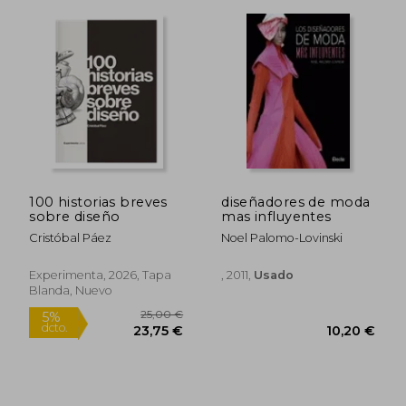
Rápido
100 historias breves
diseñadores de moda
sobre diseño
mas influyentes
Cristóbal Páez
Noel Palomo-Lovinski
Experimenta, 2026, Tapa
, 2011,
Usado
Blanda, Nuevo
60,00
5%
dcto.
92,57 €
57,00