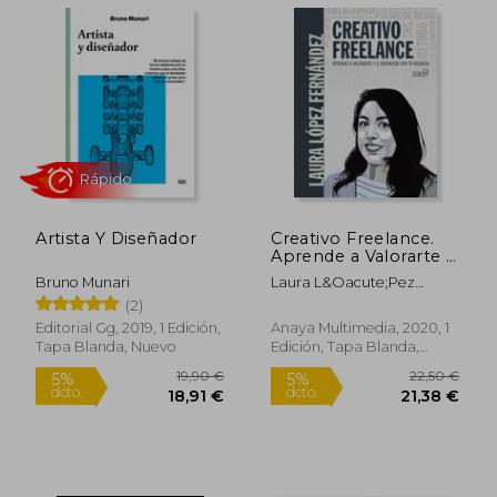
Artista Y Diseñador
Creativo Freelance.
Aprende a Valorarte y
a Disfrutar con tu
Bruno Munari
Laura L&Oacute;Pez
Negocio
Fern&Aacute;Ndez
(2)
Editorial Gg, 2019, 1 Edición,
Anaya Multimedia, 2020, 1
Tapa Blanda, Nuevo
Edición, Tapa Blanda,
Nuevo
30,00 €
18,90
5%
5%