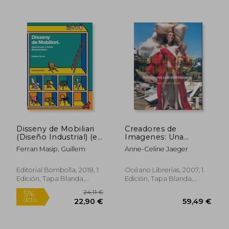
85,00 €
24,90
5%
5%
dcto.
dcto.
80,75 €
23,66
Disseny de Mobiliari
Creadores de
(Diseño Industrial) (en
Imagenes: Una
Catalán)
Selecta Recopilación
Ferran Masip, Guillem
Anne-Celine Jaeger
de Entrevistas a
Algunos de los
Fotógrafos más
Editorial Bombolla, 2018, 1
Océano Librerías, 2007, 1
Representativos del
Edición, Tapa Blanda,
Edición, Tapa Blanda,
Momento
Nuevo
Nuevo
(Periodismo)