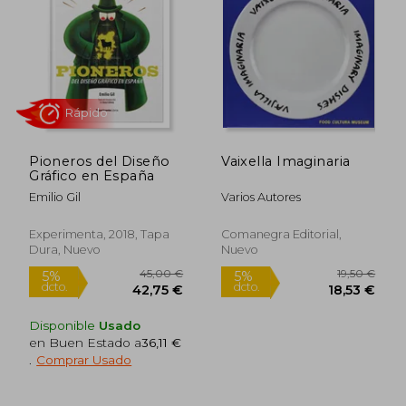
69,95 €
12,95
5%
5%
dcto.
dcto.
66,45 €
12,30
Pioneros del Diseño
Vaixella Imaginaria
Gráfico en España
Emilio Gil
Varios Autores
Experimenta, 2018, Tapa
Comanegra Editorial,
Dura, Nuevo
Nuevo
Disponible
Usado
en Buen Estado a
36,11 €
.
Comprar Usado
Rápido
Rápido