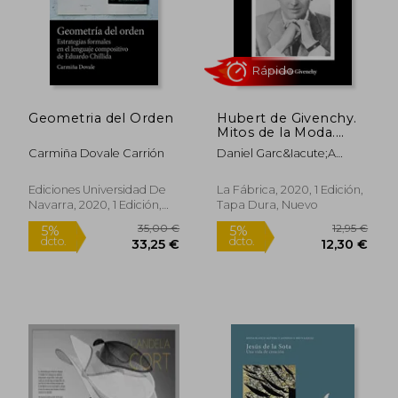
Geometria del Orden
Hubert de Givenchy.
Mitos de la Moda.
(Libros de Autor. )
Carmiña Dovale Carrión
Daniel Garc&Iacute;A
L&Oacute;Pez
Rápido
Rápido
Ediciones Universidad De
La Fábrica, 2020, 1 Edición,
Navarra, 2020, 1 Edición,
Tapa Dura, Nuevo
Tapa Blanda, Nuevo
19,95 €
22,95
5%
5%
dcto.
dcto.
18,95 €
21,80