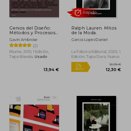
Genios del Diseño:
Ralph Lauren. Mitos
45,00 €
12,95
5%
5%
Métodos y Procesos
de la Moda.
dcto.
dcto.
42,75 €
12,30
de los Pensadores
Gavin Ambrose
Garcia LopezDaniel
Creativos
(2)
Blume, 2015, 1 Edición,
La Fábrica Editorial, 2020, 1
Tapa Blanda,
Usado
Edición, Tapa Dura, Nuevo
Rápido