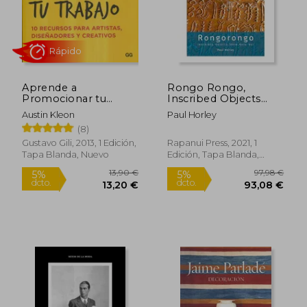
Aprende a
Rongo Rongo,
Promocionar tu
Inscribed Objects
Trabajo
from Rapa Nui (en
Austin Kleon
Paul Horley
Inglés)
(8)
Gustavo Gili, 2013, 1 Edición,
Rapanui Press, 2021, 1
Tapa Blanda, Nuevo
Edición, Tapa Blanda,
Rápido
Nuevo
13,90 €
97,98
5%
5%
dcto.
dcto.