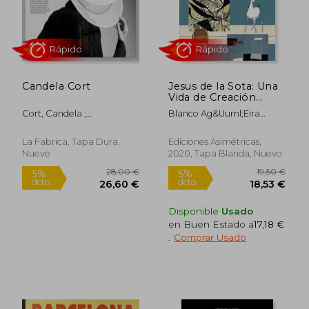
Candela Cort
Jesus de la Sota: Una
Vida de Creación
(Arquitectura)
Cort, Candela ;
Blanco Ag&Uuml;Eira
Zabalbeascoa, Anatxu
Silvia; R&Iacute;O
V&Aacute;Zquez Antonio
La Fabrica, Tapa Dura,
Ediciones Asimétricas,
S.
Nuevo
2020, Tapa Blanda, Nuevo
Rápido
Disponible
Usado
en Buen Estado a
17,18 €
.
Comprar Usado
35,00 €
12,95
5%
5%