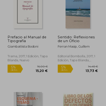
Prefacio al Manual de
Sentido: Reflexiones
Tipografía
de un Oficio
35,62 €
12,95
5%
5%
Giambattista Bodoni
Ferran Masip, Guillem
dcto.
dcto.
33,83 €
12,30
Trama, 2017, 1 Edición, Tapa
Editorial Bombolla, 2017, 1
Blanda, Nuevo
Edición, Tapa Blanda,
Nuevo