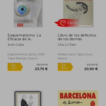
Esquematismo. La
Libro de los defectos
Eficacia de la
de los demás
Simplicidad
Joan Costa
Chu-Li Chen
Experimenta Libros, 2019,
Media Vaca, Tapa Dura,
Tapa Blanda, Nuevo
Nuevo
16,00 €
14,45
5%
5%
dcto.
dcto.
15,20 €
13,73