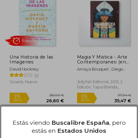
9,56 €
19,95 €
5%
5%
dcto.
dcto.
,08 €
18,95 €
Una Historia de las
Magia Y Mistica - Arte
Imagenes
Contemporaneo (en
Trilingüe)
David Hockney
Amaya Bouquet ; Diego
Gravinese ; Paula Duró ;
(1)
Alejandro Sordi ; Santiago
Siruela, Nuevo
Jellyfish Editorial, 2015, 2
Licata ; Irana Douer ; Elias
Edición, Tapa Blanda,
Santis ; Lucas MAscaro ;
Nuevo
Rachell Sumpter ; Julian
Pesce ; Jorge Pomar ;
Leonardo Cavalcante ;
Rápido
Carla Barth ; Maichael
Yaikel ; Laura Gorbatt Y
Estás viendo
Buscalibre España
, pero
Otros
estás en
Estados Unidos