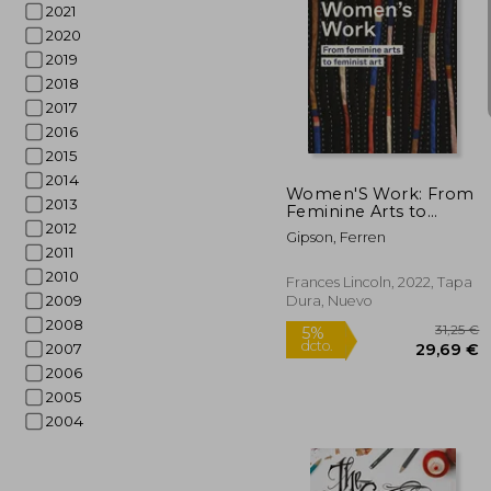
2021
2020
2019
2018
2
5%
2017
dcto.
22
2016
2015
2014
Women'S Work: From
2013
Feminine Arts to
Feminist art (en
2012
Gipson, Ferren
Inglés)
2011
2010
Frances Lincoln, 2022, Tapa
2009
Dura, Nuevo
2008
2007
2006
2005
2004