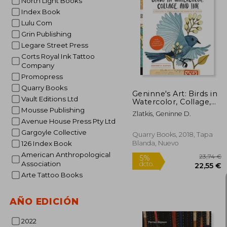
North Light Books
Index Book
Lulu Com
2
5%
Grin Publishing
dcto.
28
Legare Street Press
Corts Royal Ink Tattoo
Company
Promopress
Quarry Books
Geninne's Art: Birds in
Vault Editions Ltd
Watercolor, Collage,
and Ink: A Field Guide
Mousse Publishing
Zlatkis, Geninne D.
to art Techniques and
Avenue House Press Pty Ltd
Observing in the Wild
Gargoyle Collective
(Gennies Art) (en
Quarry Books, 2018, Tapa
Inglés)
Blanda, Nuevo
126 Index Book
American Anthropological
Association
Arte Tattoo Books
AÑO EDICIÓN
2022