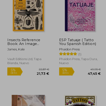
1,25 €
19,99 €
5%
5%
dcto.
dcto.
,69 €
18,99 €
Insects Reference
ESP Tatuaje ( Tatto
Book: An Image
You Spanish Edition)
Archive for Artists and
James, Kale
Phaidon Press
Designers (en Inglés)
(1)
Vault Editions Ltd, Tapa
Phaidon Press, Tapa Dura,
Blanda, Nuevo
Nuevo