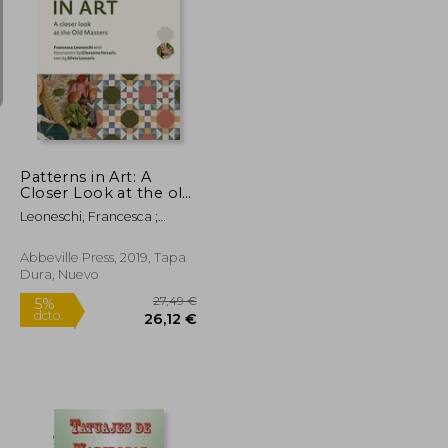
37,34 €
24,94 €
5%
dcto.
35,47 €
23,69 €
Patterns in Art: A
Closer Look at the old
Masters (en Inglés)
Leoneschi, Francesca ;
Ferraris, Giovanna ; Lazzaris,
Silvia
Abbeville Press, 2019, Tapa
Dura, Nuevo