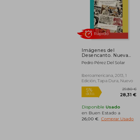
Imágenes del
2
Desencanto. Nueva
5%
Historieta Española
dcto.
23
Pedro Pérez Del Solar
1980-1986.
Iberoamericana, 2013, 1
Edición, Tapa Dura, Nuevo
Disponible
Usado
en Buen Estado a
26,00 €
.
Comprar Usado