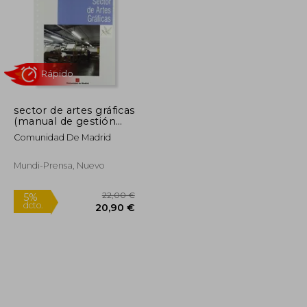
sector de artes gráficas
49,95 €
28,41 €
(manual de gestión
5%
ambiental y auditoría)
dcto.
47,45 €
26,99 €
Comunidad De Madrid
Mundi-Prensa, Nuevo