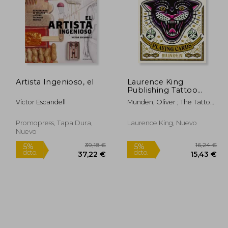
Artista Ingenioso, el
Laurence King
4,99 €
22,87 €
Publishing Tattoo
5%
5%
Playing Cards (en
dcto.
dcto.
,74 €
21,73 €
Victor Escandell
Munden, Oliver ; The Tattoo
Inglés)
Journalist
Promopress, Tapa Dura,
Laurence King, Nuevo
Nuevo