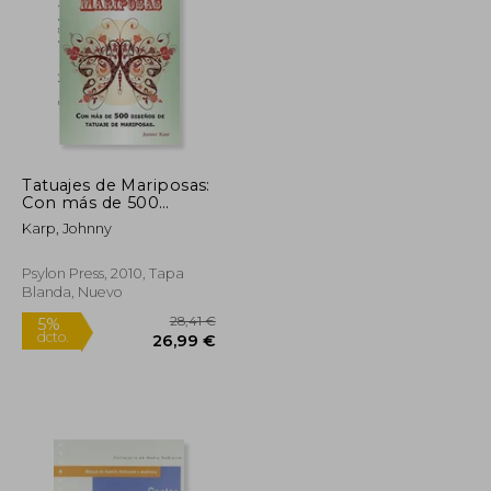
15,00 €
27,49 €
5%
dcto.
14,25 €
26,12 €
Tatuajes de Mariposas:
Con más de 500
Diseños de Tatuaje de
Karp, Johnny
Mariposas, Entre Ideas
y Fotos que Incluyen
Tribales, Flores, Alas,
Psylon Press, 2010, Tapa
Hadas, Celtas y
Blanda, Nuevo
Muchos más Diseños
de Mariposas.