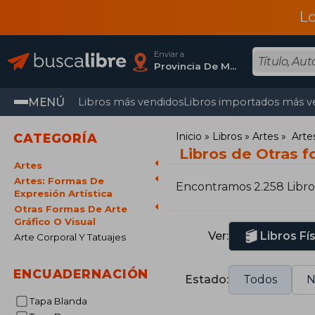
L
Enviar a
Provincia De Madrid
MENÚ
Libros más vendidos
Libros importados más v
Inicio
Libros
Artes
Arte
CATEGORÍA
Libros de Otras f
Artes
Artes: Formas De
Encontramos 2.258 Libro
Expresión Artística
Otras Formas De Arte
Gráfico O Visual
Ver:
Libros Fí
Arte Corporal Y Tatuajes
ENCUADERNACIÓN
Estado:
Todos
N
Tapa Blanda