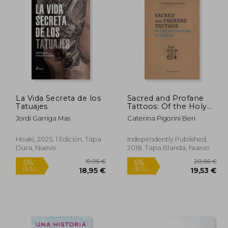
3,74 €
33,17 €
5%
5%
dcto.
dcto.
,55 €
31,51 €
La Vida Secreta de los
Sacred and Profane
Tatuajes
Tattoos: Of the Holy
House of Loreto (en
Jordi Garriga Mas
Caterina Pigorini Beri
Inglés)
Hoaki, 2025, 1 Edición, Tapa
Independently Published,
Dura, Nuevo
2018, Tapa Blanda, Nuevo