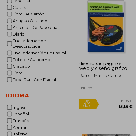
Tapa Dura
Cartas
Libro De Cartón
Antiguo O Usado
Articulos De Papeleria
Diario
Encuadernacion
Desconocida
Encuadernación En Espiral
Folleto / Cuaderno
diseño de paginas
Grapado
web y diseño grafico
Libro
Ramon Mariño Campos
Tapa Dura Con Espiral
, Nuevo
IDIOMA
Inglés
Español
Francés
Alemán
5%
dcto.
1
Italiano