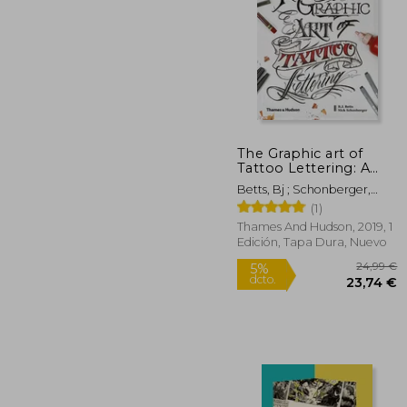
3
5%
dcto.
29
The Graphic art of
Tattoo Lettering: A
Visual Guide to
Betts, Bj ; Schonberger,
Contemporary Styles
Nicholas
(1)
and Designs (en
Inglés)
Thames And Hudson, 2019, 1
Edición, Tapa Dura, Nuevo