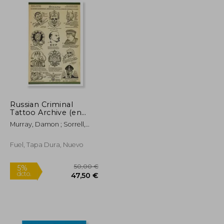
Russian Criminal
Tattoo Archive (en
Inglés)
Murray, Damon ; Sorrell,
Stephen ; Nordström, Alison
Fuel, Tapa Dura, Nuevo
86,58 €
50,00 €
5%
dcto.
82,25 €
47,50 €