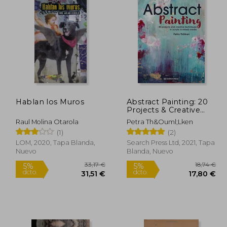
Hablan los Muros
Abstract Painting: 20
Projects & Creative
Techniques in Acrylic &
Raul Molina Otarola
Petra Th&Ouml;Lken
Mixed Media (en
(1)
(2)
Inglés)
LOM, 2020, Tapa Blanda,
Search Press Ltd, 2021, Tapa
Nuevo
Blanda, Nuevo