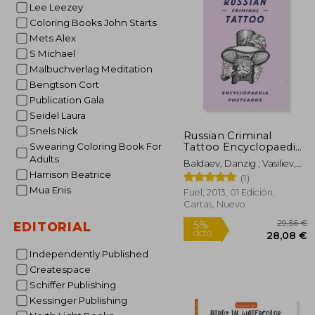
Lee Leezey
4
5%
dcto.
41
Coloring Books John Starts
Mets Alex
S Michael
Malbuchverlag Meditation
Bengtson Cort
Publication Gala
Seidel Laura
Snels Nick
Russian Criminal
Tattoo Encyclopaedia
Swearing Coloring Book For
Postcards (en Inglés)
Adults
Baldaev, Danzig ; Vasiliev,
Harrison Beatrice
Sergei ; Murray, Damon
(1)
Mua Enis
Fuel, 2013, 01 Edición,
Cartas, Nuevo
EDITORIAL
Independently Published
Createspace
Schiffer Publishing
Kessinger Publishing