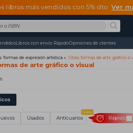
os libros más vendidos con 5% dto
Ver m
endidos
Libros con envío Rápido
Opiniones de clientes
s: formas de expresión artística
Otras formas de arte gráfico o v
ormas de arte gráfico o visual
s
sicos
Nuevo
uevos
Usados
Anticuarios
Rápido