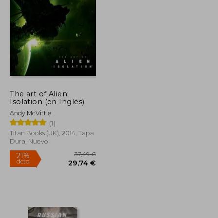
18,74 €
25,82 €
5%
dcto.
17,80 €
24,53 €
The art of Alien:
Isolation (en Inglés)
Andy McVittie
(1)
Titan Books (UK), 2014, Tapa
Dura, Nuevo