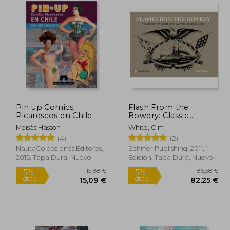
Pin up Comics
Flash From the
Picarescos en Chile
Bowery: Classic
American Tatto, 1900-
Moisés Hasson
White, Cliff
1950: Classic American
(4)
(2)
Tattoos, 1900-1950
(en Inglés)
NautaColecciones Editores,
Schiffer Publishing, 2011, 1
2015, Tapa Dura, Nuevo
Edición, Tapa Dura, Nuevo
15,95 €
15,88 €
5%
5%
dcto.
dcto.
5,15 €
15,09 €