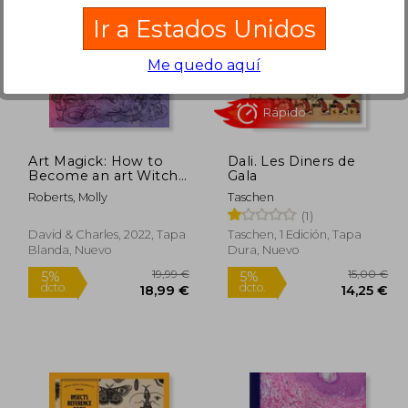
Ir a Estados Unidos
Me quedo aquí
3,74 €
28,00 €
5%
5%
dcto.
dcto.
,55 €
26,60 €
Art Magick: How to
Dali. Les Diners de
Become an art Witch
Gala
and Unlock Your
Roberts, Molly
Taschen
Creative Power (en
(1)
Inglés)
David & Charles, 2022, Tapa
Taschen, 1 Edición, Tapa
Blanda, Nuevo
Dura, Nuevo
Rápido