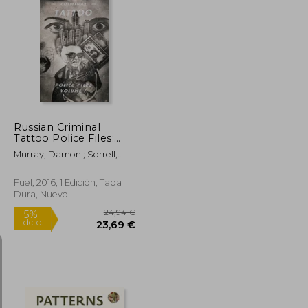
20,56 €
37,49 €
21%
dcto.
19,53 €
29,74 €
Russian Criminal
Tattoo Police Files:
Volume i (en Inglés)
Murray, Damon ; Sorrell,
Stephen ; Bronnikov,
Arkady
Fuel, 2016, 1 Edición, Tapa
Dura, Nuevo