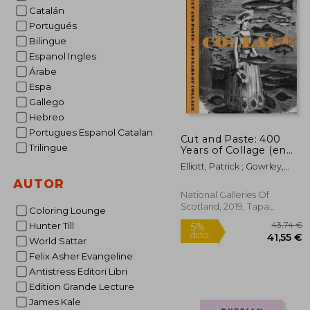
Catalán
Portugués
Bilingue
Espanol Ingles
Árabe
Espa
Gallego
Hebreo
Portugues Espanol Catalan
Cut and Paste: 400
Trilingue
Years of Collage (en
Inglés)
Elliott, Patrick ; Gowrley,
Freya ; Etgar, Yuval
AUTOR
National Galleries Of
Scotland, 2019, Tapa
Coloring Lounge
Blanda, Nuevo
Hunter Till
World Sattar
Felix Asher Evangeline
Antistress Editori Libri
Edition Grande Lecture
James Kale