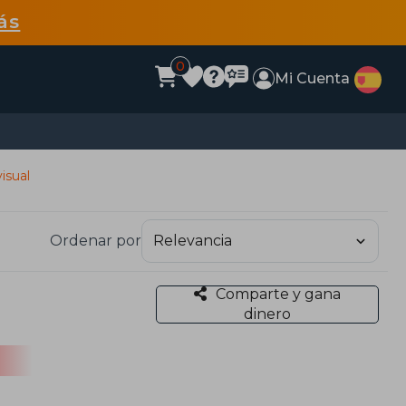
ás
0
Mi Cuenta
isual
Ordenar por
Comparte y gana
dinero