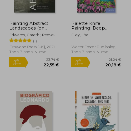
dcto.
dcto.
17,10 €
20,90
Painting Abstract
Palette Knife
Landscapes (en
Painting: Deep
Inglés)
Impasto: Paint
Edwards, Gareth ; Reeve-
Elley, Lisa
Beautiful
Edwards, Kate
(1)
Masterpieces Using a
Palette Knife and the
Crowood Press (UK), 2021,
Walter Foster Publishing,
Impasto Technique
Tapa Blanda, Nuevo
Tapa Blanda, Nuevo
(Paint With me) (en
Inglés)
Rápido