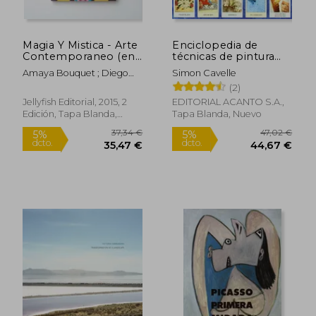
Magia Y Mistica - Arte
Enciclopedia de
23,74 €
21,24
Contemporaneo (en
técnicas de pintura
5%
5%
dcto.
dcto.
Trilingüe)
decorativa
22,55 €
20,18
Amaya Bouquet ; Diego
Simon Cavelle
Gravinese ; Paula Duró ;
(2)
Alejandro Sordi ; Santiago
Jellyfish Editorial, 2015, 2
EDITORIAL ACANTO S.A.,
Licata ; Irana Douer ; Elias
Edición, Tapa Blanda,
Tapa Blanda, Nuevo
Santis ; Lucas MAscaro ;
Nuevo
Rachell Sumpter ; Julian
Pesce ; Jorge Pomar ;
Leonardo Cavalcante ;
Carla Barth ; Maichael
Yaikel ; Laura Gorbatt Y
Otros
Rápido