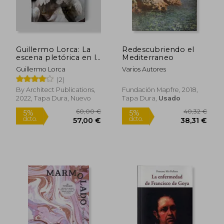
Guillermo Lorca: La
Redescubriendo el
escena pletórica en la
Mediterraneo
obra de Guillermo
Guillermo Lorca
Varios Autores
Lorca
(2)
By Architect Publications,
Fundación Mapfre, 2018,
2022, Tapa Dura, Nuevo
Tapa Dura,
Usado
60,00 €
40,32
5%
5%
dcto.
dcto.
57,00 €
38,31