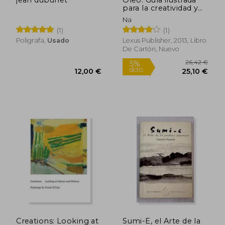
para la creatividad y
arte
Na
(1)
(1)
Poligrafa,
Usado
Lexus Publisher, 2013, Libro
De Cartón, Nuevo
22,49 €
11,24
5%
5%
dcto.
dcto.
21,37 €
10,69
Creations: Looking at
Sumi-E, el Arte de la