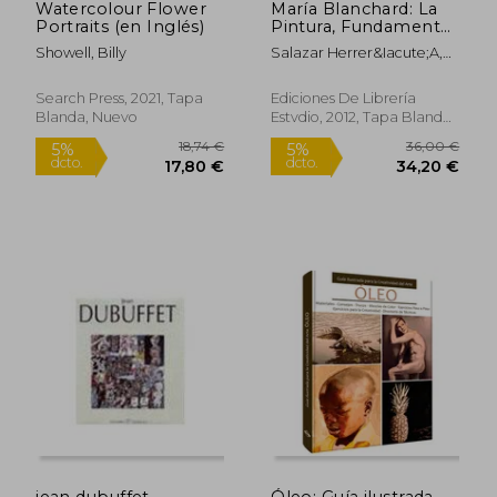
Watercolour Flower
María Blanchard: La
Portraits (en Inglés)
Pintura, Fundamento
de una Vida
Showell, Billy
Salazar Herrer&Iacute;A,
Mar&Iacute;A Jos&Eacute;
Search Press, 2021, Tapa
Ediciones De Librería
Blanda, Nuevo
Estvdio, 2012, Tapa Blanda,
Nuevo
Rápido
20,00 €
23,87
5%
5%
dcto.
dcto.
19,00 €
22,67
jean dubuffet
Óleo: Guía ilustrada