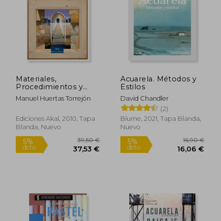
dcto.
dcto.
32,64 €
22,56
Materiales,
Acuarela. Métodos y
Procedimientos y
Estilos
Técnicas Pictóricas ii.
Manuel Huertas Torrejón
David Chandler
Preparación de los
(2)
Soportes,
Procedimientos y
Ediciones Akal, 2010, Tapa
Blume, 2021, Tapa Blanda,
Técnicas Pictóricas
Blanda, Nuevo
Nuevo