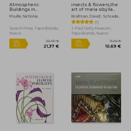
Atmospheric
insects & flowers,the
Buildings in
art of maria sibylla
Watercolour (en
merian (en Inglés)
Poullis, Nicholas
Brafman, David ; Schrader,
Inglés)
Stephanie
(1)
Search Press, Tapa Blanda,
J. Paul Getty Museum,
Nuevo
Tapa Blanda, Nuevo
Rápido
9,00 €
18,74
5%
5%
dcto.
dcto.
8,55 €
17,80