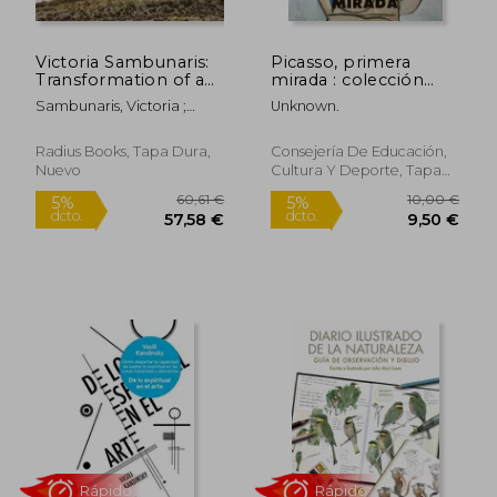
Victoria Sambunaris:
Picasso, primera
Transformation of a
mirada : colección
Landscape (en Inglés)
Christine Ruiz Picasso
Sambunaris, Victoria ;
Unknown.
Keefer, Angie ; Diaz,
5,95 €
23,74
5%
5%
Hernan
dcto.
dcto.
5,65 €
22,55
Radius Books, Tapa Dura,
Consejería De Educación,
Nuevo
Cultura Y Deporte, Tapa
Blanda, Nuevo