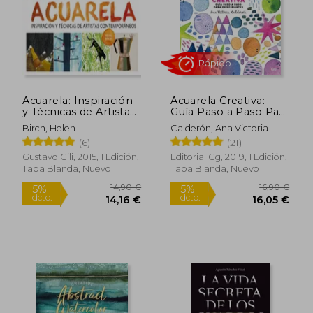
Acuarela: Inspiración
Acuarela Creativa:
18,00 €
22,95
y Técnicas de Artistas
Guía Paso a Paso Para
5%
5%
dcto.
dcto.
Contemporáneos
Principiantes
17,10 €
21,80
Birch, Helen
Calderón, Ana Victoria
(6)
(21)
Gustavo Gili, 2015, 1 Edición,
Editorial Gg, 2019, 1 Edición,
Tapa Blanda, Nuevo
Tapa Blanda, Nuevo