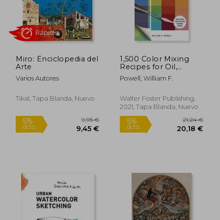
Rápido
Miro: Enciclopedia del
1,500 Color Mixing
Arte
Recipes for Oil,
Acrylic & Watercolor:
Varios Autores
Powell, William F.
Achieve Precise Color
When Painting
Landscapes, Portraits,
Tikal, Tapa Blanda, Nuevo
Walter Foster Publishing,
Still Lifes, and More
2021, Tapa Blanda, Nuevo
(en Inglés)
8,00 €
20,83
5%
5%
dcto.
dcto.
7,60 €
19,79