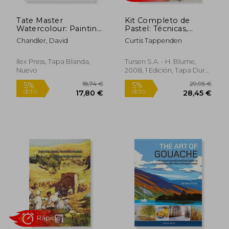
Tate Master
Kit Completo de
Watercolour: Painting
Pastel: Técnicas,
Techniques Inspired
Herramientas y
Chandler, David
Curtis Tappenden
by Influential Artists
Proyectos Para
(en Inglés)
Dominar la Pintura al
Pastel
Ilex Press, Tapa Blanda,
Tursen S.A. - H. Blume,
Nuevo
2008, 1 Edición, Tapa Dura,
Nuevo
60,61 €
10,00
5%
5%
dcto.
dcto.
57,58 €
9,50