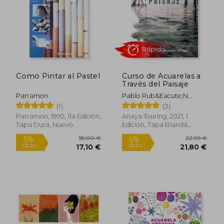
39,50 €
16,90
5%
5%
dcto.
dcto.
37,53 €
16,06
Como Pintar al Pastel
Curso de Acuarelas a
Través del Paisaje
Parramon
Pablo Rub&Eacute;N
L&Oacute;Pez Sanz
(1)
(3)
Parramon, 1992, 11a Edición,
Anaya Touring, 2021, 1
Tapa Dura, Nuevo
Edición, Tapa Blanda,
Nuevo
Rápido