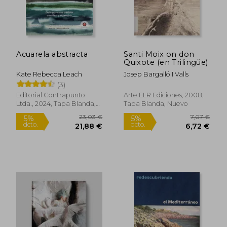
Acuarela abstracta
Santi Moix on don
Quixote (en Trilingüe)
Kate Rebecca Leach
Josep Bargalló I Valls
(3)
Editorial Contrapunto
Arte ELR Ediciones, 2008,
Ltda., 2024, Tapa Blanda,
Tapa Blanda, Nuevo
Nuevo
23,03 €
7,07
5%
5%
dcto.
dcto.
21,88 €
6,72