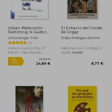
Urban Watercolor
El Entierro del Conde
Rápido
Sketching: A Guide to
de Orgaz
Drawing, Painting,
Scheinberger, Felix
Felipe Rodriguez Bolonio
and Storytelling in
(1)
Color (en Inglés)
Watson-Guptill, 2014, 01
Ediciones Savir,, Antiguo O
Edición, Tapa Blanda,
Usado,
Usado
Nuevo
9,95 €
21,24
5%
5%
dcto.
dcto.
9,45 €
20,18