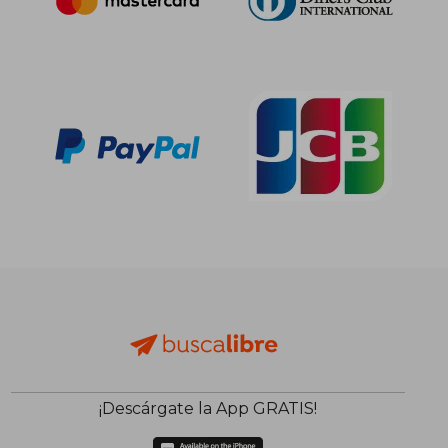
50,70 €
22,88
5%
5%
dcto.
dcto.
48,16 €
21,73
¡Descárgate la App GRATIS!