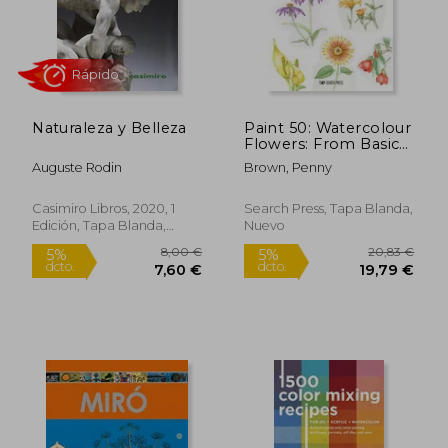
Rápido
Naturaleza y Belleza
Paint 50: Watercolour
Flowers: From Basic
Shapes to Amazing
Auguste Rodin
Brown, Penny
Paintings in Super-
Easy Steps (en Inglés)
Casimiro Libros, 2020, 1
Search Press, Tapa Blanda,
Edición, Tapa Blanda,
Nuevo
21,24 €
21,90
7%
5%
Nuevo
dcto.
dcto.
19,74 €
20,80