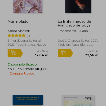
Marmolado
La Enfermedad de
Francisco de Goya
Isidora Nicoletti
Francesc Mir Fullana
(1)
Enhorabuena Editorial,
José J. Olañeta Editor, 2021,
2023, Tapa Blanda, Nuevo
1 Edición, Tapa Blanda,
Nuevo
Disponible
Usado
en Buen Estado a
18,13 €
.
Comprar Usado
34,35 €
23,74
5%
5%