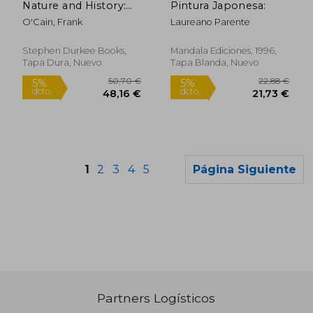
Nature and History:
Pintura Japonesa:
Paintings by Frank
O'Cain, Frank
Laureano Parente
O'Cain (en Inglés)
Stephen Durkee Books,
Mandala Ediciones, 1996,
Tapa Dura, Nuevo
Tapa Blanda, Nuevo
1
2
3
4
5
Página Siguiente
Partners Logísticos
18,74 €
36,00