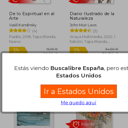
De lo Espiritual en al
Diario Ilustrado de la
Arte
Naturaleza
Vasili Kandinsky
John Muir Laws
(4)
(3)
Paidós, 2018, Tapa Blanda,
Anaya Multimedia, 2022, 1
Nuevo
Edición, Tapa Blanda,
37,34 €
47,02
5%
5%
Nuevo
dcto.
dcto.
35,47 €
44,67
Estás viendo
Buscalibre España
, pero es
Estados Unidos
Ir a Estados Unidos
Me quedo aquí