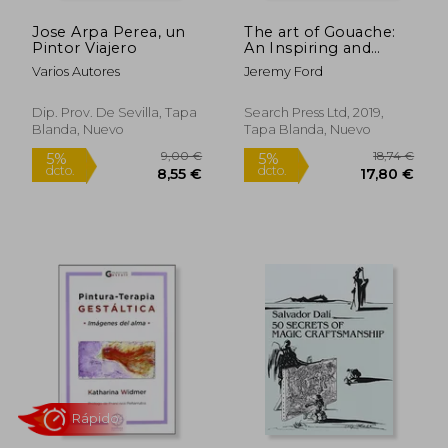
Jose Arpa Perea, un
The art of Gouache:
Rápido
Rápido
Pintor Viajero
An Inspiring and
Practical Guide to
Varios Autores
Jeremy Ford
Painting With This
Exciting Medium (en
Inglés)
Dip. Prov. De Sevilla, Tapa
Search Press Ltd, 2019,
Blanda, Nuevo
Tapa Blanda, Nuevo
16,95 €
34,50
5%
5%
dcto.
dcto.
16,10 €
32,78