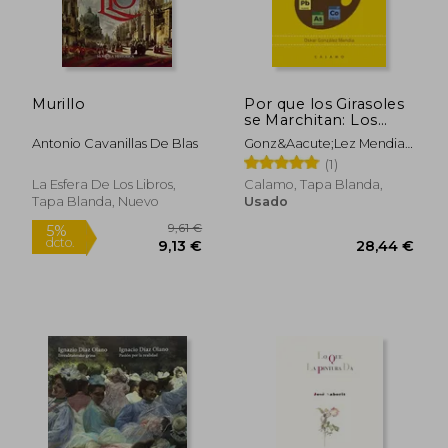
Murillo
Por que los Girasoles
se Marchitan: Los
Elementos Químicos
Antonio Cavanillas De Blas
Gonz&Aacute;Lez Mendia
en el Arte (Arca de
Oskar
(1)
Darwin)
La Esfera De Los Libros,
Calamo, Tapa Blanda,
Tapa Blanda, Nuevo
Usado
26,20 €
5%
dcto.
24,89 €
8,77