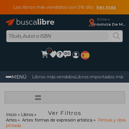
Los libros más vendidos con 5% dto
Ver más
Enviar a
Provincia De Madrid
0
MENÚ
Libros más vendidos
Libros importados más v
=
Ver Filtros
Inicio
Libros
Artes
Artes: formas de expresión artística
Pintura y obra
pintada