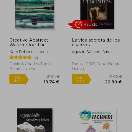
Rápido
Creative Abstract
La vida secreta de los
Watercolor: The
cuadros
Beginner's Guide to
Kate Rebecca Leach
Agustín Sánchez Vidal
Expressive and
(2)
14,90 €
16,90
Imaginative Painting
5%
5%
dcto.
dcto.
(en Inglés)
14,16 €
16,05
David & Charles, Tapa
Espasa, 2022, Tapa Blanda,
Blanda, Nuevo
Nuevo