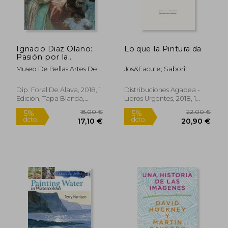
Ignacio Diaz Olano:
Lo que la Pintura da
Pasión por la
Realidad
Museo De Bellas Artes De
Jos&Eacute; Saborit
Álava; Servicio De Museos
Y Arqueología De La
Dip. Foral De Alava, 2018, 1
Distribuciones Agapea -
Diputación Foral De Álava
Edición, Tapa Blanda,
Libros Urgentes, 2018, 1
Nuevo
Edición, Tapa Blanda,
Nuevo
9,61 €
5%
dcto.
9,13 €
28,44