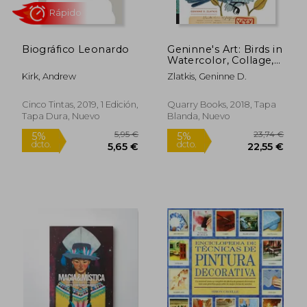
9,99 €
28,00
5%
5%
dcto.
dcto.
9,49 €
26,60
Biográfico Leonardo
Geninne's Art: Birds in
Watercolor, Collage,
and Ink: A Field Guide
Kirk, Andrew
Zlatkis, Geninne D.
to art Techniques and
Observing in the Wild
(Gennies Art) (en
Cinco Tintas, 2019, 1 Edición,
Quarry Books, 2018, Tapa
Inglés)
Tapa Dura, Nuevo
Blanda, Nuevo