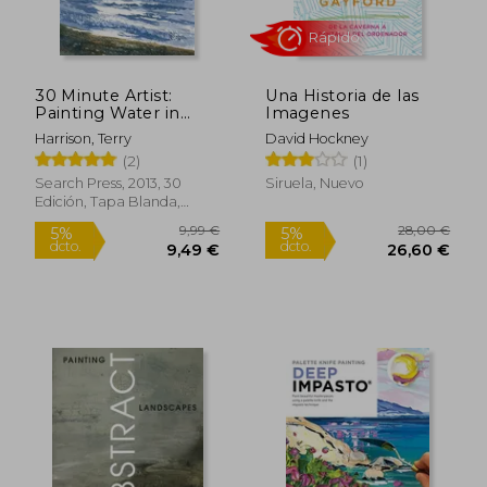
30 Minute Artist:
Una Historia de las
Painting Water in
Imagenes
Watercolour (en
Harrison, Terry
David Hockney
Inglés)
(2)
(1)
Search Press, 2013, 30
Siruela, Nuevo
Edición, Tapa Blanda,
Nuevo
18,00 €
22,00
5%
5%