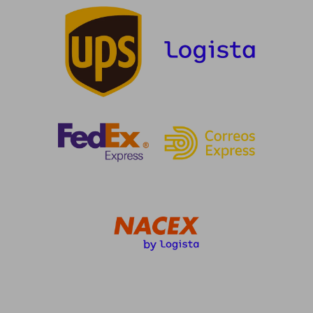
5%
5%
dcto.
dcto.
17,80 €
34,20