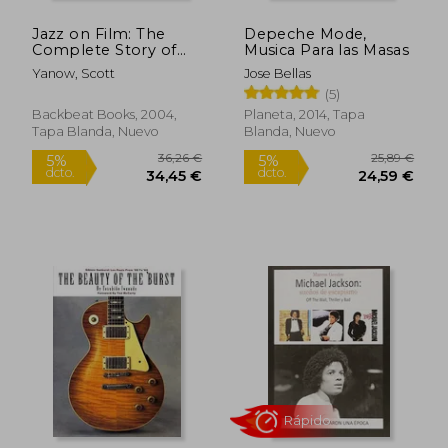
Jazz on Film: The
Depeche Mode,
Complete Story of
Musica Para las Masas
the Musicians & Music
Yanow, Scott
Jose Bellas
Onscreen (en Inglés)
(5)
Backbeat Books, 2004,
Planeta, 2014, Tapa
Tapa Blanda, Nuevo
Blanda, Nuevo
18,74 €
12,49
5%
5%
dcto.
dcto.
17,80 €
11,87