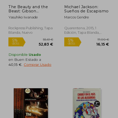
The Beauty and the
Michael Jackson:
Beast: Gibson
Sueños de Escapismo
Sunburst les Pauls
Yasuhiko Iwanade
Marcos Gendre
From 58 to 60 (en
Inglés)
Rockpress Publishing, Tapa
Quarentena, 2015, 1
Blanda, Nuevo
Edición, Tapa Blanda,
Nuevo
Disponible
Usado
en Buen Estado a
40,15 €
.
Comprar Usado
30,02 €
25,02
5%
5%
dcto.
dcto.
28,52 €
23,77