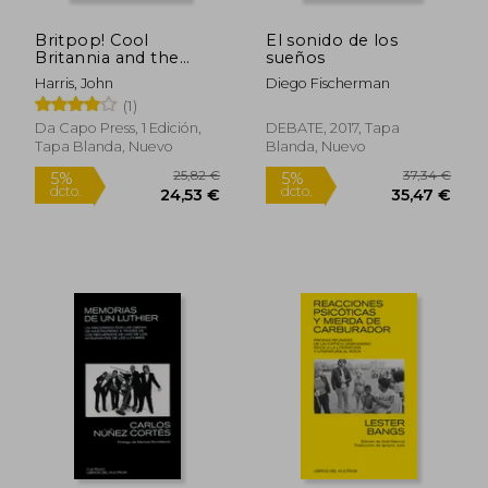
Britpop! Cool
El sonido de los
Britannia and the
sueños
Spectacular Demise
Harris, John
Diego Fischerman
of English Rock (en
Rápido
Rápido
(1)
Inglés)
Da Capo Press, 1 Edición,
DEBATE, 2017, Tapa
Tapa Blanda, Nuevo
Blanda, Nuevo
24,90 €
60,00
5%
5%
dcto.
dcto.
23,66 €
57,00