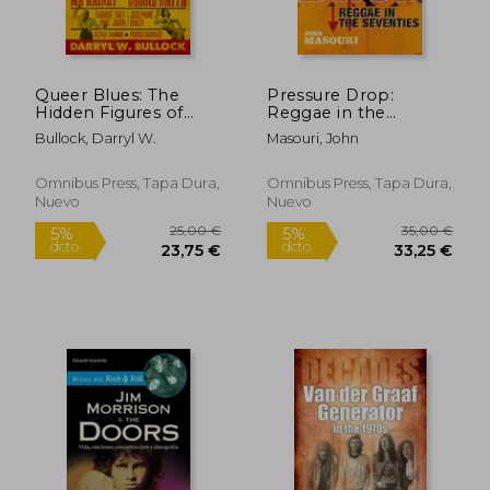
Queer Blues: The
Pressure Drop:
Hidden Figures of
Reggae in the
Early Blues Music (en
Seventies (en Inglés)
Bullock, Darryl W.
Masouri, John
Inglés)
Omnibus Press, Tapa Dura,
Omnibus Press, Tapa Dura,
Nuevo
Nuevo
Rápido
55,61 €
17,00
5%
5%
dcto.
dcto.
52,83 €
16,15