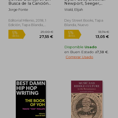
41,68 €
31,25
5%
5%
Busca de la Canción
Newport, Seeger,
dcto.
dcto.
39,60 €
29,69
Perfecta (Música)
Dylan, and the Night
Jorge Fonte
Wald, Elijah
That Split the Sixties
(en Inglés)
Editorial Milenio, 2018, 1
Dey Street Books, Tapa
Edición, Tapa Blanda,
Blanda, Nuevo
Nuevo
Disponible
Usado
en Buen Estado a
7,38 €
.
Comprar Usado