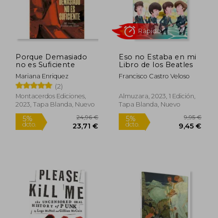
Porque Demasiado
Eso no Estaba en mi
no es Suficiente
Libro de los Beatles
Mariana Enriquez
Francisco Castro Veloso
Rápido
(2)
Montacerdos Ediciones,
Almuzara, 2023, 1 Edición,
2023, Tapa Blanda, Nuevo
Tapa Blanda, Nuevo
24,96 €
9,95
5%
5%
dcto.
dcto.
23,71 €
9,45