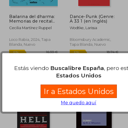
Bailarina del dharma:
Dance-Punk (Genre:
Memorias de recitales
A 33 1 (en Inglés)
29,00 €
13,74
5%
5%
en vivo
Cecilia Martínez Ruppel
Wodtke, Larissa
dcto.
dcto.
27,55 €
13,05
Loco Rabia, 2024, Tapa
Bloomsbury Academic,
Blanda, Nuevo
Tapa Blanda, Nuevo
Estás viendo
Buscalibre España
, pero es
Estados Unidos
Ir a Estados Unidos
Me quedo aquí