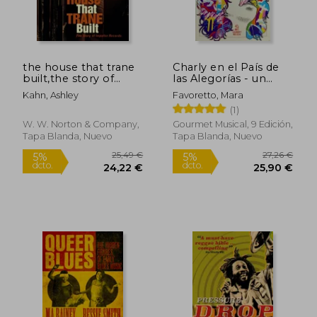
the house that trane
Charly en el País de
built,the story of
las Alegorías - un
impulse records (en
Viaje por las Letras de
Kahn, Ashley
Favoretto, Mara
Inglés)
Charly García
(1)
W. W. Norton & Company,
Gourmet Musical, 9 Edición,
Tapa Blanda, Nuevo
Tapa Blanda, Nuevo
36,26 €
25,89
5%
5%
dcto.
dcto.
34,45 €
24,59