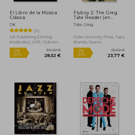
El Libro de la Música
Flyboy 2: The Greg
Clásica
Tate Reader (en
Inglés)
DK
Tate, Greg
(11)
DK Publishing (Dorling
Duke University Press, Tapa
Kindersley), 2019, 1 Edición,
Blanda, Nuevo
Tapa Dura, Nuevo
16,33 €
18,74
5%
5%
dcto.
dcto.
15,51 €
17,80