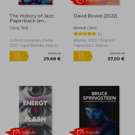
The History of Jazz:
David Bowie (2022)
Paperback (en
Inglés)
Gioia, Ted
Benoit Clerc
(1)
Oxford University Press,
Blume, 2022, 1 Edición,
2021, Tapa Blanda, Nuevo
Tapa Dura, Nuevo
19,99 €
18,35
5%
5%
dcto.
dcto.
18,99 €
17,43