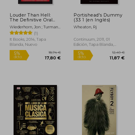
Louder Than Hell:
Portishead's Dummy
The Definitive Oral
(33 1 (en Inglés)
History of Metal (en
Wiederhorn, Jon ; Turman,
Wheaton, Rj
Inglés)
Katherine
(1)
It Books, 2014, Tapa
Continuum, 2011, 01
Blanda, Nuevo
Edición, Tapa Blanda,
Nuevo
25,26 €
58,95
5%
5%
dcto.
dcto.
24,00 €
56,00