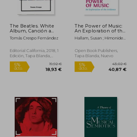
24,42 €
22,50
5%
5%
dcto.
dcto.
23,20 €
21,38
The Beatles. White
The Power of Music:
Album, Canción a
An Exploration of the
Canción
Evidence (en Inglés)
Tomás Crespo Fernández
Hallam, Susan ; Himonides,
Evangelos
Editorial California, 2018, 1
Open Book Publishers,
Edición, Tapa Blanda,
Tapa Blanda, Nuevo
Nuevo