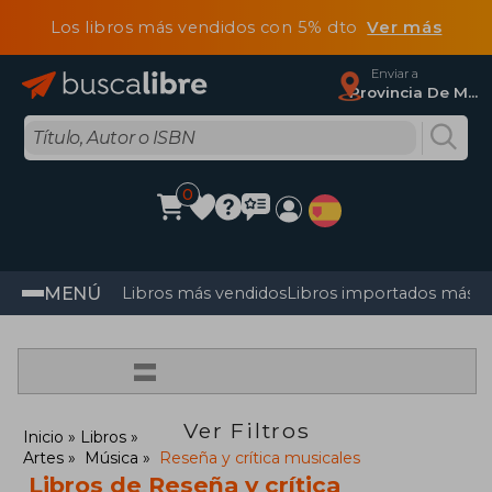
Los libros más vendidos con 5% dto
Ver más
Enviar a
Provincia De Madrid
0
MENÚ
Libros más vendidos
Libros importados más v
=
Ver Filtros
Inicio
Libros
Artes
Música
Reseña y crítica musicales
Libros de Reseña y crítica