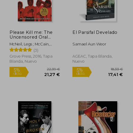
Please Kill me: The
El Parsifal Develado
Uncensored Oral
History of Punk (en
McNeil, Legs ; McCain,
Samael Aun Weor
Inglés)
Gillian
(3)
Grove Press, 2016, Tapa
AGEAC, Tapa Blanda,
Blanda, Nuevo
Nuevo
22,39 €
18,33
5%
5%
dcto.
dcto.
21,27 €
17,41