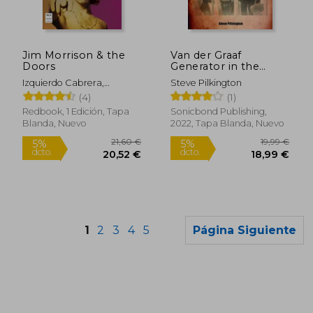
Jim Morrison & the
Van der Graaf
Doors
Generator in the
1970S: Decades (en
Izquierdo Cabrera,
Steve Pilkington
Inglés)
Eduardo
(4)
(1)
Redbook, 1 Edición, Tapa
Sonicbond Publishing,
Blanda, Nuevo
2022, Tapa Blanda, Nuevo
1
2
3
4
5
Página Siguiente