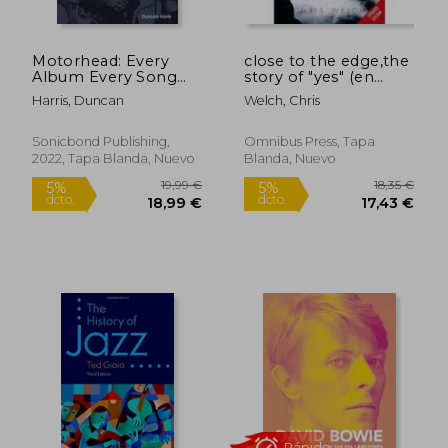
Motorhead: Every
close to the edge,the
Album Every Song
story of "yes" (en
(en Inglés)
Inglés)
Harris, Duncan
Welch, Chris
Sonicbond Publishing,
Omnibus Press, Tapa
2022, Tapa Blanda, Nuevo
Blanda, Nuevo
100,60 €
29,00
5%
5%
dcto.
dcto.
95,57 €
27,55