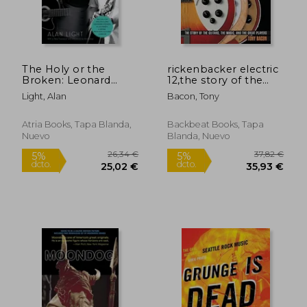
The Holy or the
rickenbacker electric
Broken: Leonard
12,the story of the
Cohen, Jeff Buckley,
guitars, the music,
Light, Alan
Bacon, Tony
and the Unlikely
and the great players
Ascent of "Hallelujah"
(en Inglés)
(en Inglés)
Atria Books, Tapa Blanda,
Backbeat Books, Tapa
Nuevo
Blanda, Nuevo