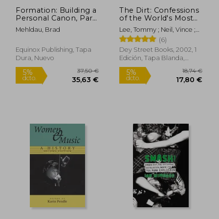
Formation: Building a
The Dirt: Confessions
Personal Canon, Part
of the World's Most
1 (en Inglés)
Notorious Rock Band
Mehldau, Brad
Lee, Tommy ; Neil, Vince ;
(en Inglés)
Sixx, Nikki
(6)
Equinox Publishing, Tapa
Dey Street Books, 2002, 1
Dura, Nuevo
Edición, Tapa Blanda,
Nuevo
36,66 €
22,00
5%
5%
dcto.
dcto.
34,82 €
20,90