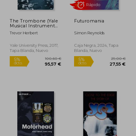
The Trombone (Yale
Futuromania
Musical Instrument
Series) (en Inglés)
Trevor Herbert
Simon Reynolds
33,07 €
54,83
5%
5%
dcto.
dcto.
31,42 €
52,09
Yale University Press, 2017,
Caja Negra, 2024, Tapa
Tapa Blanda, Nuevo
Blanda, Nuevo
Rápido