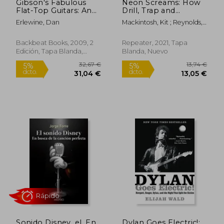
Gibson's Fabulous
Neon Screams: How
Flat-Top Guitars: An
Drill, Trap and
Illustrated History and
Bashment Made
Erlewine, Dan
Mackintosh, Kit ; Reynolds,
Guide (en Inglés)
Music New Again (en
Simon
Inglés)
Backbeat Books, 2009, 2
Repeater, 2021, Tapa
Edición, Tapa Blanda,
Blanda, Nuevo
Nuevo
Sonido Disney, el. En
Dylan Goes Electric!: