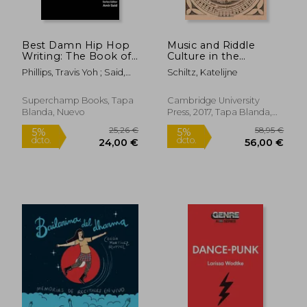
32,67 €
13,74
5%
5%
dcto.
dcto.
31,04 €
13,05
Best Damn Hip Hop
Music and Riddle
Writing: The Book of
Culture in the
Yoh (en Inglés)
Renaissance (en
Phillips, Travis Yoh ; Said,
Schiltz, Katelijne
Inglés)
Amir Ali ; Said, Amir
Superchamp Books, Tapa
Cambridge University
Blanda, Nuevo
Press, 2017, Tapa Blanda,
Nuevo
Rápido