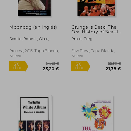
26,34 €
37,82
5%
5%
dcto.
dcto.
25,02 €
35,93
Moondog (en Inglés)
Grunge is Dead: The
Oral History of Seattle
Rock Music (en
Scotto, Robert ; Glass,
Prato, Greg
Inglés)
Philip
Process, 2013, Tapa Blanda,
Ecw Press, Tapa Blanda,
Nuevo
Nuevo