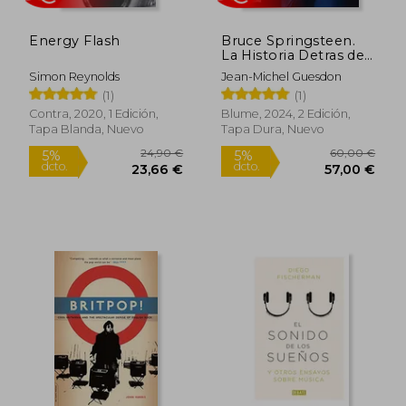
Energy Flash
Bruce Springsteen.
Rápido
La Historia Detras de
sus 344 Canciones
Simon Reynolds
Jean-Michel Guesdon
(1)
(1)
Contra, 2020, 1 Edición,
Blume, 2024, 2 Edición,
Tapa Blanda, Nuevo
Tapa Dura, Nuevo
31,24 €
60,00
5%
5%
dcto.
dcto.
29,68 €
57,00