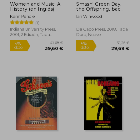
Women and Music: A
Smash! Green Day,
History (en Inglés)
the Offspring, bad
Religion, Nofx, and
Karin Pendle
Ian Winwood
the '90S Punk
(1)
Explosion (en Inglés)
Indiana University Press,
Da Capo Press, 2018, Tapa
2001, 2 Edición, Tapa
Dura, Nuevo
Blanda, Nuevo
37,50 €
18,74
5%
5%
dcto.
dcto.
35,63 €
17,80