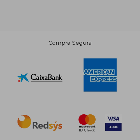
25,00 €
35,00
Compra Segura
5%
5%
dcto.
dcto.
23,75 €
33,25