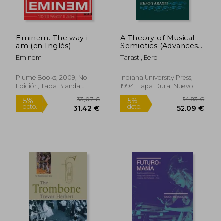
Eminem: The way i
A Theory of Musical
19,92 €
43,02
5%
5%
am (en Inglés)
Semiotics (Advances
dcto.
dcto.
18,93 €
40,87
in Semiotics) (en
Eminem
Tarasti, Eero
Inglés)
Plume Books, 2009, No
Indiana University Press,
Edición, Tapa Blanda,
1994, Tapa Dura, Nuevo
Nuevo