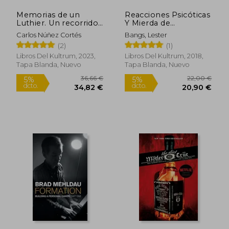
Memorias de un
Reacciones Psicóticas
Luthier. Un recorrido
Y Mierda de
por las obras de
Carburador: Prosas
Carlos Núñez Cortés
Bangs, Lester
Mastropiero a través
Reunidas de Un
(2)
(1)
de los recuerdos de
Crítico Legendario
uno de los
Libros Del Kultrum, 2023,
Libros Del Kultrum, 2018,
integrantes de Les
Tapa Blanda, Nuevo
Tapa Blanda, Nuevo
Luthiers
25,82 €
37,34
5%
5%
dcto.
dcto.
24,53 €
35,47